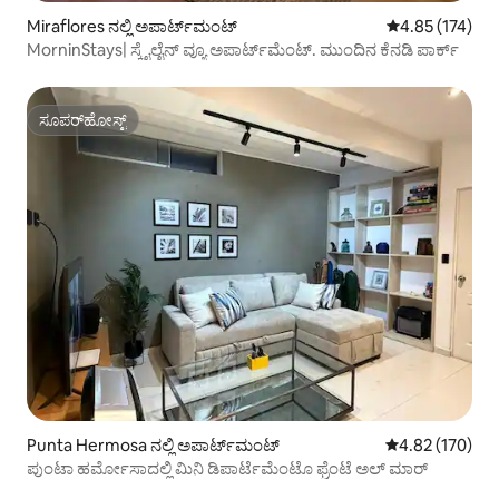
Miraflores ನಲ್ಲಿ ಅಪಾರ್ಟ್‌ಮಂಟ್
5 ರಲ್ಲಿ 4.85 ಸರಾ
4.85 (174)
MorninStays| ಸ್ಕೈಲೈನ್ ವ್ಯೂ ಅಪಾರ್ಟ್‌ಮೆಂಟ್. ಮುಂದಿನ ಕೆನಡಿ ಪಾರ್ಕ್
ಸೂಪರ್‌ಹೋಸ್ಟ್
ಸೂಪರ್‌ಹೋಸ್ಟ್
Punta Hermosa ನಲ್ಲಿ ಅಪಾರ್ಟ್‌ಮಂಟ್
5 ರಲ್ಲಿ 4.82 ಸರಾ
4.82 (170)
ಪುಂಟಾ ಹರ್ಮೋಸಾದಲ್ಲಿ ಮಿನಿ ಡಿಪಾರ್ಟೆಮೆಂಟೊ ಫ್ರೆಂಟೆ ಅಲ್ ಮಾರ್