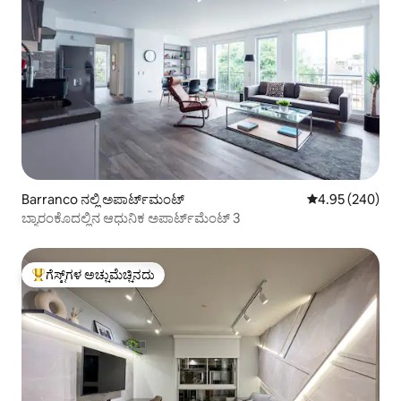
Barranco ನಲ್ಲಿ ಅಪಾರ್ಟ್‌ಮಂಟ್
5 ರಲ್ಲಿ 4.95 ಸರಾ
4.95 (240)
ಬ್ಯಾರಂಕೊದಲ್ಲಿನ ಆಧುನಿಕ ಅಪಾರ್ಟ್‌ಮೆಂಟ್ 3
ಗೆಸ್ಟ್‌ಗಳ ಅಚ್ಚುಮೆಚ್ಚಿನದು
ಗೆಸ್ಟ್‌ಗಳಿಗೆ ಅತಿ ಹೆಚ್ಚು ಅಚ್ಚುಮೆಚ್ಚಿನದು