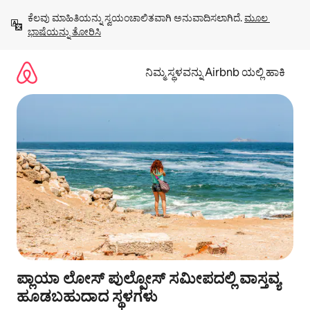
ವಿಷಯಕ್ಕೆ
ಕೆಲವು ಮಾಹಿತಿಯನ್ನು ಸ್ವಯಂಚಾಲಿತವಾಗಿ ಅನುವಾದಿಸಲಾಗಿದೆ. 
ಮೂಲ 
ಹೋಗಿ
ಭಾಷೆಯನ್ನು ತೋರಿಸಿ
ನಿಮ್ಮ ಸ್ಥಳವನ್ನು Airbnb ಯಲ್ಲಿ ಹಾಕಿ
ಪ್ಲಾಯಾ ಲೋಸ್ ಪುಲ್ಪೋಸ್ ಸಮೀಪದಲ್ಲಿ ವಾಸ್ತವ್ಯ
ಹೂಡಬಹುದಾದ ಸ್ಥಳಗಳು