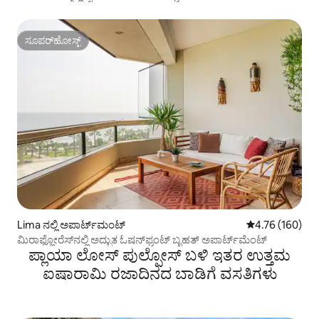
ಸೂಪರ್‌ಹೋಸ್ಟ್
ಸೂಪರ್‌ಹೋಸ್ಟ್
Lima ನಲ್ಲಿ ಅಪಾರ್ಟ್‌ಮಂಟ್
5 ರಲ್ಲಿ 4.76 ಸರಾ
4.76 (160)
ಮಿರಾಫ್ಲೋರೆಸ್‌ನಲ್ಲಿ ಅದ್ಭುತ ಓಷನ್‌ಫ್ರಂಟ್ ಬೃಹತ್ ಅಪಾರ್ಟ್‌ಮೆಂಟ್
ಪ್ಲಾಯಾ ಲೋಸ್ ಪುಲ್ಪೋಸ್ ಬಳಿ ಇತರ ಉತ್ತಮ
ಐಷಾರಾಮಿ ರಜಾದಿನದ ಬಾಡಿಗೆ ವಸತಿಗಳು