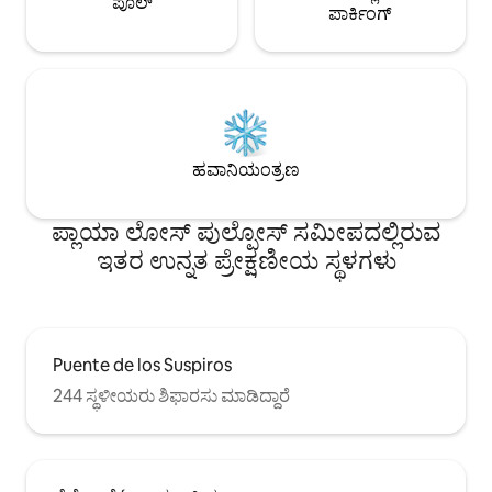
ಪೂಲ್
ಪಾರ್ಕಿಂಗ್
ಹವಾನಿಯಂತ್ರಣ
ಪ್ಲಾಯಾ ಲೋಸ್ ಪುಲ್ಪೋಸ್ ಸಮೀಪದಲ್ಲಿರುವ
ಇತರ ಉನ್ನತ ಪ್ರೇಕ್ಷಣೀಯ ಸ್ಥಳಗಳು
Puente de los Suspiros
244 ಸ್ಥಳೀಯರು ಶಿಫಾರಸು ಮಾಡಿದ್ದಾರೆ