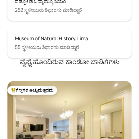
ಪೆಡ್ರೋ ಡೆ ಓಸ್ಮಾ ಮ್ಯೂಸಿಯಂ
252 ಸ್ಥಳೀಯರು ಶಿಫಾರಸು ಮಾಡಿದ್ದಾರೆ
Museum of Natural History, Lima
55 ಸ್ಥಳೀಯರು ಶಿಫಾರಸು ಮಾಡಿದ್ದಾರೆ
ವೈಫೈ ಹೊಂದಿರುವ ಕಾಂಡೋ ಬಾಡಿಗೆಗಳು
ಗೆಸ್ಟ್‌ಗಳ ಅಚ್ಚುಮೆಚ್ಚಿನದು
ಗೆಸ್ಟ್‌ಗಳಿಗೆ ಅತಿ ಹೆಚ್ಚು ಅಚ್ಚುಮೆಚ್ಚಿನದು