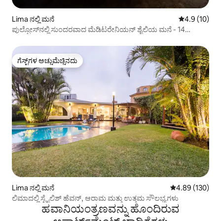
Lima ನಲ್ಲಿ ಮನೆ
5 ರಲ್ಲಿ 4.9 ಸರ
4.9 (10)
ಪುಲ್ಪೋಸ್‌ನಲ್ಲಿ ಸುಂದರವಾದ ಮೆಡಿಟರೇನಿಯನ್ ಶೈಲಿಯ ಮನೆ - 14
ಹಾಸಿಗೆಗಳು
ಗೆಸ್ಟ್‌ಗಳ ಅಚ್ಚುಮೆಚ್ಚಿನದು
ಗೆಸ್ಟ್‌ಗಳ ಅಚ್ಚುಮೆಚ್ಚಿನದು
Lima ನಲ್ಲಿ ಮನೆ
5 ರಲ್ಲಿ 4.89 ಸರಾ
4.89 (130)
ಲಿಮಾದಲ್ಲಿ ಸ್ಟೈಲಿಶ್ ಹೆವನ್, ಆರಾಮ ಮತ್ತು ಉತ್ತಮ ಸೌಲಭ್ಯಗಳು
ಹವಾನಿಯಂತ್ರಣವನ್ನು ಹೊಂದಿರುವ