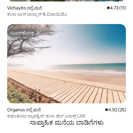
Vichayito ನಲ್ಲಿ ಮನೆ
5 ರಲ್ಲಿ 4.73 ಸ
4.73 (11)
ಕಾಸಾ ಲಾಸ್ ಪಾಲ್ಮಾಸ್ ಡಿ ವಿಚಾಯಿಟೊ
ಸೂಪರ್‌ಹೋಸ್ಟ್
ಸೂಪರ್‌ಹೋಸ್ಟ್
Organos ನಲ್ಲಿ ಮನೆ
5 ರಲ್ಲಿ 4.92 ಸರ
4.92 (25)
ಕಡಲತೀರದ ಪ್ಯಾರಡೈಸ್: ಕಾಸಾ ಡೆಲ್ ಎನಾಕ್ಟ್ LN5
ಸಾಪ್ತಾಹಿಕ ಮನೆಯ ಬಾಡಿಗೆಗಳು