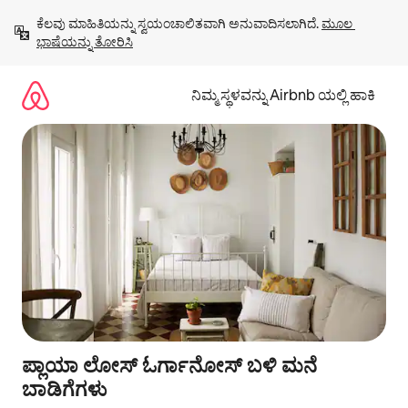
ವಿಷಯಕ್ಕೆ
ಕೆಲವು ಮಾಹಿತಿಯನ್ನು ಸ್ವಯಂಚಾಲಿತವಾಗಿ ಅನುವಾದಿಸಲಾಗಿದೆ. 
ಮೂಲ 
ಹೋಗಿ
ಭಾಷೆಯನ್ನು ತೋರಿಸಿ
ನಿಮ್ಮ ಸ್ಥಳವನ್ನು Airbnb ಯಲ್ಲಿ ಹಾಕಿ
ಪ್ಲಾಯಾ ಲೋಸ್ ಓರ್ಗಾನೋಸ್ ಬಳಿ ಮನೆ
ಬಾಡಿಗೆಗಳು