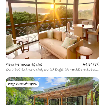
Playa Hermosa ನಲ್ಲಿ ಮನೆ
5 ರಲ್ಲಿ 4.84 ಸರ
4.84 (37)
ಬೆರಗುಗೊಳಿಸುವ ಸಾಗರ ಮತ್ತು ಜಂಗಲ್ ವೀಕ್ಷಣೆಗಳು · ಆಧುನಿಕ ಕಡಲತೀರದ
ವಿಲ್ಲಾ
ಗೆಸ್ಟ್‌ಗಳ ಅಚ್ಚುಮೆಚ್ಚಿನದು
ಗೆಸ್ಟ್‌ಗಳ ಅಚ್ಚುಮೆಚ್ಚಿನದು