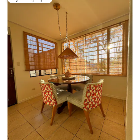
ಗೆಸ್ಟ್‌ಗಳ ಅಚ್ಚುಮೆಚ್ಚಿನದು