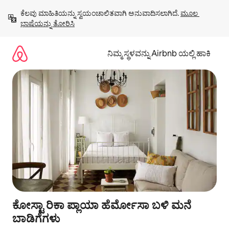
ವಿಷಯಕ್ಕೆ
ಕೆಲವು ಮಾಹಿತಿಯನ್ನು ಸ್ವಯಂಚಾಲಿತವಾಗಿ ಅನುವಾದಿಸಲಾಗಿದೆ. 
ಮೂಲ 
ಹೋಗಿ
ಭಾಷೆಯನ್ನು ತೋರಿಸಿ
ನಿಮ್ಮ ಸ್ಥಳವನ್ನು Airbnb ಯಲ್ಲಿ ಹಾಕಿ
ಕೋಸ್ಟಾ ರಿಕಾ ಪ್ಲಾಯಾ ಹೆರ್ಮೋಸಾ ಬಳಿ ಮನೆ
ಬಾಡಿಗೆಗಳು