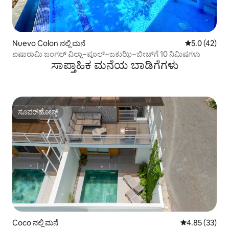
Nuevo Colon ನಲ್ಲಿ ಮನೆ
5 ರಲ್ಲಿ 5.0 ಸರ
5.0 (42)
ಐಷಾರಾಮಿ ಜಂಗಲ್ ವಿಲ್ಲಾ~ಪೂಲ್~ಜಕುಝಿ~ಬೀಚ್‌ಗೆ 10 ನಿಮಿಷಗಳು
ಸಾಪ್ತಾಹಿಕ ಮನೆಯ ಬಾಡಿಗೆಗಳು
ಸೂಪರ್‌ಹೋಸ್ಟ್
ಸೂಪರ್‌ಹೋಸ್ಟ್
Coco ನಲ್ಲಿ ಮನೆ
5 ರಲ್ಲಿ 4.85 ಸರ
4.85 (33)