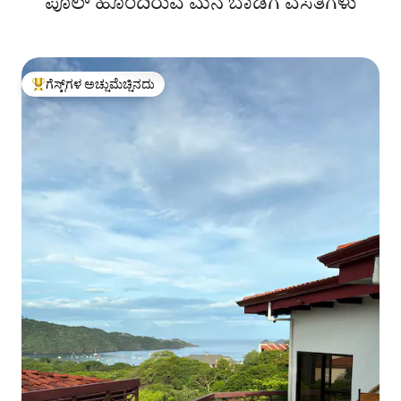
ಪೂಲ್ ಹೊಂದಿರುವ ಮನೆ ಬಾಡಿಗೆ ವಸತಿಗಳು
ಗೆಸ್ಟ್‌ಗಳ ಅಚ್ಚುಮೆಚ್ಚಿನದು
ಗೆಸ್ಟ್‌ಗಳಿಗೆ ಅತಿ ಹೆಚ್ಚು ಅಚ್ಚುಮೆಚ್ಚಿನದು