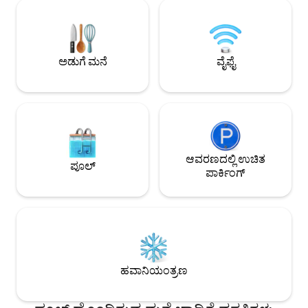
ನೀಡುತ್ತೇವೆ - ಲಾಂಡ್ರಿ ರೂಮ್, ಸ್ನಾನದ ಸೌಲಭ್ಯಗಳು
ಮತ್ತು ಸೌಲಭ್ಯಗಳನ್ನು ನೀಡ
ಮತ್ತು ಸಂಪೂರ್ಣವಾಗಿ ಸಂಗ್ರಹವಾಗಿರುವ
ಎಸ್ಕೇಪ್ ಅನ್ನು ಈಗಲೇ ಬುಕ್ ಮಾಡ
ಅಡುಗೆಮನೆ. ಇದರ ಜೊತೆಗೆ, ಇದನ್ನು ನಿಮ್ಮ ಅತ್ಯಂತ
ಅಂತಸ್ತಿನ ಮನೆಯನ್ನು ಮ
ಸ್ಮರಣೀಯ ರಜಾದಿನವನ್ನಾಗಿ ಮಾಡಲು ನಿಮ್ಮ ಟ್ರಿಪ್
ಶಿಫಾರಸು ಮಾಡಲಾಗಿಲ್ಲ
ಯೋಜನೆಯಿಂದ ಊಹಾಪೋಹಗಳನ್ನು
ಅಡುಗೆ ಮನೆ
ವೈಫೈ
ತೆಗೆದುಹಾಕಲು ನಾವು ನಮ್ಮ ಅನುಭವಿ ತಂಡವು
ಸಹಾಯ ಮಾಡುತ್ತದೆ!
ಆವರಣದಲ್ಲಿ ಉಚಿತ
ಪೂಲ್
ಪಾರ್ಕಿಂಗ್
ಹವಾನಿಯಂತ್ರಣ