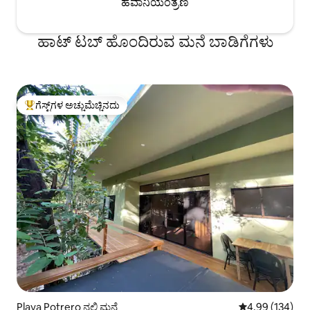
ಹವಾನಿಯಂತ್ರಣ
ಹಾಟ್ ಟಬ್ ಹೊಂದಿರುವ ಮನೆ ಬಾಡಿಗೆಗಳು
ಗೆಸ್ಟ್‌ಗಳ ಅಚ್ಚುಮೆಚ್ಚಿನದು
ಗೆಸ್ಟ್‌ಗಳಿಗೆ ಅತಿ ಹೆಚ್ಚು ಅಚ್ಚುಮೆಚ್ಚಿನದು
Playa Potrero ನಲ್ಲಿ ಮನೆ
5 ರಲ್ಲಿ 4.99 ಸರಾ
4.99 (134)