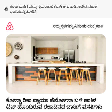
ವಿಷಯಕ್ಕೆ
ಕೆಲವು ಮಾಹಿತಿಯನ್ನು ಸ್ವಯಂಚಾಲಿತವಾಗಿ ಅನುವಾದಿಸಲಾಗಿದೆ. 
ಮೂಲ 
ಹೋಗಿ
ಭಾಷೆಯನ್ನು ತೋರಿಸಿ
ನಿಮ್ಮ ಸ್ಥಳವನ್ನು Airbnb ಯಲ್ಲಿ ಹಾಕಿ
ಕೋಸ್ಟಾ ರಿಕಾ ಪ್ಲಾಯಾ ಹೆರ್ಮೋಸಾ ಬಳಿ ಹಾಟ್
ಟಬ್ ಹೊಂದಿರುವ ರಜಾದಿನದ ಬಾಡಿಗೆ ವಸತಿಗಳು