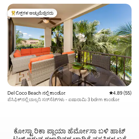
ಗೆಸ್ಟ್‌ಗಳ ಅಚ್ಚುಮೆಚ್ಚಿನದು
ಗೆಸ್ಟ್‌ಗಳಿಗೆ ಅತಿ ಹೆಚ್ಚು ಅಚ್ಚುಮೆಚ್ಚಿನದು
Del Coco Beach ನಲ್ಲಿ ಕಾಂಡೋ
5 ರಲ್ಲಿ 4.89 ಸರ
4.89 (55)
ಪೆಸಿಫಿಕ್‌ನಲ್ಲಿ ಬಾಲ್ಕನಿ ಸನ್‌ಸೆಟ್‌ಗಳು - ಐಷಾರಾಮಿ 3 bdrm ಕಾಂಡೋ
ಕೋಸ್ಟಾ ರಿಕಾ ಪ್ಲಾಯಾ ಹೆರ್ಮೋಸಾ ಬಳಿ ಹಾಟ್