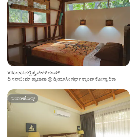
Villareal ನಲ್ಲಿ ಪ್ರೈವೇಟ್ ರೂಮ್
ದಿ ಸನ್‌ಬೀಮ್ ಕ್ಯಾಬಾನಾ @ ಡ್ರೀಮ್‌ಸೀ ಸರ್ಫ್ ಕ್ಯಾಂಪ್ ಕೋಸ್ಟಾ ರಿಕಾ
ಸೂಪರ್‌ಹೋಸ್ಟ್
ಸೂಪರ್‌ಹೋಸ್ಟ್