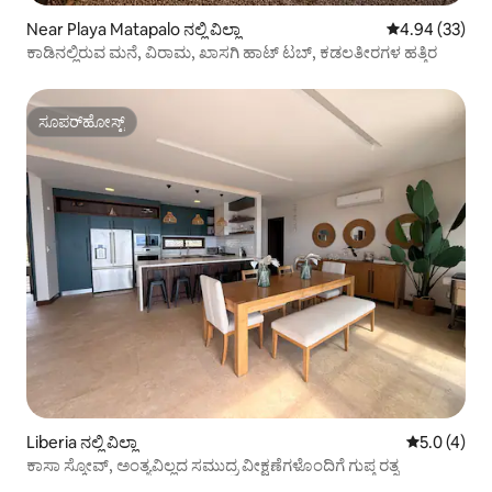
Near Playa Matapalo ನಲ್ಲಿ ವಿಲ್ಲಾ
5 ರಲ್ಲಿ 4.94 ಸರ
4.94 (33)
ಕಾಡಿನಲ್ಲಿರುವ ಮನೆ, ವಿರಾಮ, ಖಾಸಗಿ ಹಾಟ್ ಟಬ್, ಕಡಲತೀರಗಳ ಹತ್ತಿರ
ಸೂಪರ್‌ಹೋಸ್ಟ್
ಸೂಪರ್‌ಹೋಸ್ಟ್
Liberia ನಲ್ಲಿ ವಿಲ್ಲಾ
5 ರಲ್ಲಿ 5.0 
5.0 (4)
ಕಾಸಾ ಸ್ಕೋವ್, ಅಂತ್ಯವಿಲ್ಲದ ಸಮುದ್ರ ವೀಕ್ಷಣೆಗಳೊಂದಿಗೆ ಗುಪ್ತ ರತ್ನ