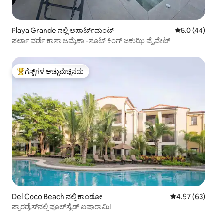
Playa Grande ನಲ್ಲಿ ಅಪಾರ್ಟ್‌ಮಂಟ್
5 ರಲ್ಲಿ 5.0 ಸರ
5.0 (44)
ಪರ್ಲಾ ವರ್ಡೆ ಕಾಸಾ ಜಮೈಕಾ -ಸೂಟ್ ಕಿಂಗ್ ಜಕುಝಿ ಪ್ರೈವೇಟ್
ಗೆಸ್ಟ್‌ಗಳ ಅಚ್ಚುಮೆಚ್ಚಿನದು
ಗೆಸ್ಟ್‌ಗಳಿಗೆ ಅತಿ ಹೆಚ್ಚು ಅಚ್ಚುಮೆಚ್ಚಿನದು
Del Coco Beach ನಲ್ಲಿ ಕಾಂಡೋ
5 ರಲ್ಲಿ 4.97 ಸರ
4.97 (63)
ಪ್ಯಾರಡೈಸ್‌ನಲ್ಲಿ ಪೂಲ್‌ಸೈಡ್ ಐಷಾರಾಮಿ!