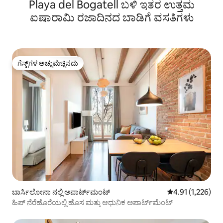
Playa del Bogatell ಬಳಿ ಇತರ ಉತ್ತಮ
ಐಷಾರಾಮಿ ರಜಾದಿನದ ಬಾಡಿಗೆ ವಸತಿಗಳು
ಗೆಸ್ಟ್‌ಗಳ ಅಚ್ಚುಮೆಚ್ಚಿನದು
ಗೆಸ್ಟ್‌ಗಳ ಅಚ್ಚುಮೆಚ್ಚಿನದು
ಬಾರ್ಸಿಲೋನಾ ನಲ್ಲಿ ಅಪಾರ್ಟ್‌ಮಂಟ್
5 ರಲ್ಲಿ 4.91 ಸರಾಸರ
4.91 (1,226)
ಹಿಪ್ ನೆರೆಹೊರೆಯಲ್ಲಿ ಹೊಸ ಮತ್ತು ಆಧುನಿಕ ಅಪಾರ್ಟ್‌ಮೆಂಟ್