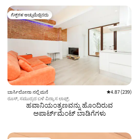
ಬಾರ್ಸಿಲೋನಾ
ಗೆಸ್ಟ್‌ಗಳ ಅಚ್ಚುಮೆಚ್ಚಿನದು
ಗೆಸ್ಟ್‌ಗಳ ಅಚ್ಚುಮೆಚ್ಚಿನದು
ಬಾರ್ಸಿಲೋನಾ ನಲ್ಲಿ ಮನೆ
5 ರಲ್ಲಿ 4.87 ಸರಾ
4.87 (239)
ರೂಸ್, ಸಮುದ್ರದ ಬಳಿ ವಿನ್ಯಾಸ ಲಾಫ್ಟ್.
ಹವಾನಿಯಂತ್ರಣವನ್ನು ಹೊಂದಿರುವ
ಅಪಾರ್ಟ್‌ಮೆಂಟ್‌ ಬಾಡಿಗೆಗಳು