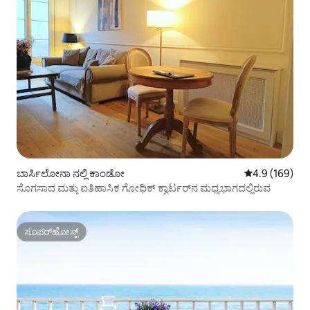
ಬಾರ್ಸಿಲೋನಾ ನಲ್ಲಿ ಕಾಂಡೋ
5 ರಲ್ಲಿ 4.9 ಸರಾ
4.9 (169)
ಸೊಗಸಾದ ಮತ್ತು ಐತಿಹಾಸಿಕ ಗೋಥಿಕ್ ಕ್ವಾರ್ಟರ್‌ನ ಮಧ್ಯಭಾಗದಲ್ಲಿರುವ
ಸೂಪರ್‌ಹೋಸ್ಟ್
ಸೂಪರ್‌ಹೋಸ್ಟ್