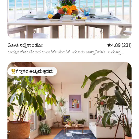
Gavà ನಲ್ಲಿ ಕಾಂಡೋ
5 ರಲ್ಲಿ 4.89 ಸರಾ
4.89 (231)
ಅದ್ಭುತ ಕಡಲತೀರದ ಅಪಾರ್ಟ್‌ಮೆಂಟ್, ಮೂರು ಬಾಲ್ಕನಿಗಳು, ಸಮುದ್ರ
ವೀಕ್ಷಣೆಗಳು
ಗೆಸ್ಟ್‌ಗಳ ಅಚ್ಚುಮೆಚ್ಚಿನದು
ಗೆಸ್ಟ್‌ಗಳಿಗೆ ಅತಿ ಹೆಚ್ಚು ಅಚ್ಚುಮೆಚ್ಚಿನದು