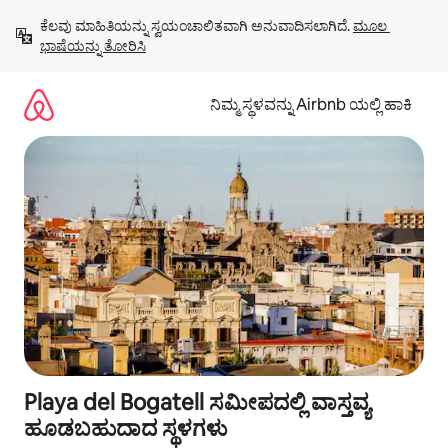
ವಿಷಯಕ್ಕೆ
ಕೆಲವು ಮಾಹಿತಿಯನ್ನು ಸ್ವಯಂಚಾಲಿತವಾಗಿ ಅನುವಾದಿಸಲಾಗಿದೆ. 
ಮೂಲ 
ಹೋಗಿ
ಭಾಷೆಯನ್ನು ತೋರಿಸಿ
ನಿಮ್ಮ ಸ್ಥಳವನ್ನು Airbnb ಯಲ್ಲಿ ಹಾಕಿ
Playa del Bogatell ಸಮೀಪದಲ್ಲಿ ವಾಸ್ತವ್ಯ
ಹೂಡಬಹುದಾದ ಸ್ಥಳಗಳು