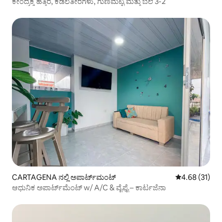
ಕೇಂದ್ರಕ್ಕೆ ಹತ್ತಿರ, ಕಡಲತೀರಗಳು, ಗುಣಮಟ್ಟ ಮತ್ತು ಬೆಲೆ 3-2
CARTAGENA ನಲ್ಲಿ ಅಪಾರ್ಟ್‌ಮಂಟ್
5 ರಲ್ಲಿ 4.68 ಸರ
4.68 (31)
ಆಧುನಿಕ ಅಪಾರ್ಟ್‌ಮೆಂಟ್ w/ A/C & ವೈಫೈ – ಕಾರ್ಟಜೆನಾ