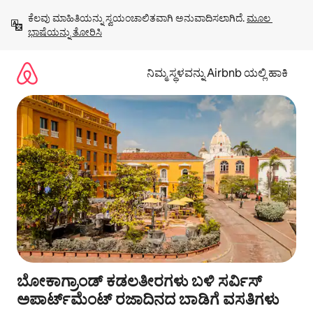
ವಿಷಯಕ್ಕೆ
ಕೆಲವು ಮಾಹಿತಿಯನ್ನು ಸ್ವಯಂಚಾಲಿತವಾಗಿ ಅನುವಾದಿಸಲಾಗಿದೆ. 
ಮೂಲ 
ಹೋಗಿ
ಭಾಷೆಯನ್ನು ತೋರಿಸಿ
ನಿಮ್ಮ ಸ್ಥಳವನ್ನು Airbnb ಯಲ್ಲಿ ಹಾಕಿ
ಬೋಕಾಗ್ರಾಂಡ್ ಕಡಲತೀರಗಳು ಬಳಿ ಸರ್ವಿಸ್
ಅಪಾರ್ಟ್‌ಮೆಂಟ್ ರಜಾದಿನದ ಬಾಡಿಗೆ ವಸತಿಗಳು