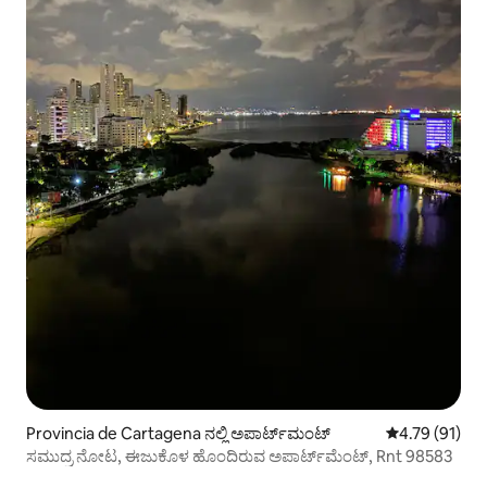
Provincia de Cartagena ನಲ್ಲಿ ಅಪಾರ್ಟ್‌ಮಂಟ್
5 ರಲ್ಲಿ 4.79 ಸರ
4.79 (91)
ಸಮುದ್ರ ನೋಟ, ಈಜುಕೊಳ ಹೊಂದಿರುವ ಅಪಾರ್ಟ್‌ಮೆಂಟ್, Rnt 98583