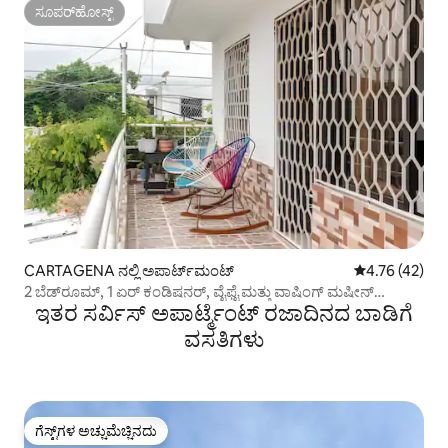
ಸೂಪರ್‌ಹೋಸ್ಟ್
ಸೂಪರ್‌ಹೋಸ್ಟ್
CARTAGENA ನಲ್ಲಿ ಅಪಾರ್ಟ್‌ಮಂಟ್
5 ರಲ್ಲಿ 4.76 ಸರ
4.76 (42)
2 ಬೆಡ್‌ರೂಮ್, 1 ಏರ್ ಕಂಡಿಷನರ್, ವೈಫೈ ಮತ್ತು ವಾಷಿಂಗ್ ಮಷೀನ್
ಇತರ ಸರ್ವಿಸ್ ಅಪಾರ್ಟ್ಮೆಂಟ್ ರಜಾದಿನದ ಬಾಡಿಗೆ
ಹೊಂದಿರುವ ಸುಂದರ ಅಪಾರ್ಟ್‌ಮೆಂಟ್
ವಸತಿಗಳು
ಗೆಸ್ಟ್‌ಗಳ ಅಚ್ಚುಮೆಚ್ಚಿನದು
ಗೆಸ್ಟ್‌ಗಳ ಅಚ್ಚುಮೆಚ್ಚಿನದು