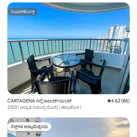
ಸೂಪರ್‌ಹೋಸ್ಟ್
ಸೂಪರ್‌ಹೋಸ್ಟ್
CARTAGENA ನಲ್ಲಿ ಅಪಾರ್ಟ್‌ಮಂಟ್
5 ರಲ್ಲಿ 4.62 ಸರ
4.62 (86)
2103 | ಅದ್ಭುತ ಸಮುದ್ರ ನೋಟ | ಈಜುಕೊಳ |
ಗೆಸ್ಟ್‌ಗಳ ಅಚ್ಚುಮೆಚ್ಚಿನದು
ಗೆಸ್ಟ್‌ಗಳ ಅಚ್ಚುಮೆಚ್ಚಿನದು