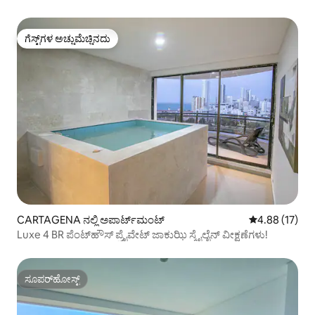
ಗೆಸ್ಟ್‌ಗಳ ಅಚ್ಚುಮೆಚ್ಚಿನದು
ಗೆಸ್ಟ್‌ಗಳ ಅಚ್ಚುಮೆಚ್ಚಿನದು
CARTAGENA ನಲ್ಲಿ ಅಪಾರ್ಟ್‌ಮಂಟ್
5 ರಲ್ಲಿ 4.88 ಸರ
4.88 (17)
Luxe 4 BR ಪೆಂಟ್‌ಹೌಸ್ ಪ್ರೈವೇಟ್ ಜಾಕುಝಿ ಸ್ಕೈಲೈನ್ ವೀಕ್ಷಣೆಗಳು!
ಸೂಪರ್‌ಹೋಸ್ಟ್
ಸೂಪರ್‌ಹೋಸ್ಟ್