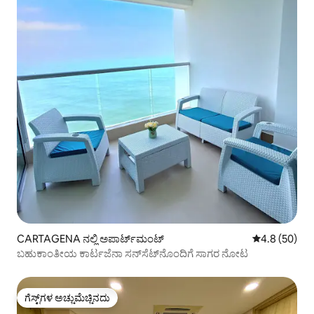
CARTAGENA ನಲ್ಲಿ ಅಪಾರ್ಟ್‌ಮಂಟ್
5 ರಲ್ಲಿ 4.8 ಸರ
4.8 (50)
ಬಹುಕಾಂತೀಯ ಕಾರ್ಟಜೆನಾ ಸನ್‌ಸೆಟ್‌ನೊಂದಿಗೆ ಸಾಗರ ನೋಟ
ಗೆಸ್ಟ್‌ಗಳ ಅಚ್ಚುಮೆಚ್ಚಿನದು
ಗೆಸ್ಟ್‌ಗಳ ಅಚ್ಚುಮೆಚ್ಚಿನದು