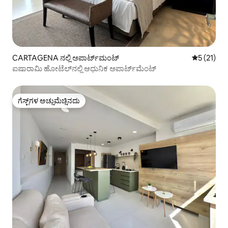
CARTAGENA ನಲ್ಲಿ ಅಪಾರ್ಟ್‌ಮಂಟ್
5 ರಲ್ಲಿ 5 ಸ
5 (21)
ಐಷಾರಾಮಿ ಹೋಟೆಲ್‌ನಲ್ಲಿ ಆಧುನಿಕ ಅಪಾರ್ಟ್‌ಮೆಂಟ್
ಗೆಸ್ಟ್‌ಗಳ ಅಚ್ಚುಮೆಚ್ಚಿನದು
ಗೆಸ್ಟ್‌ಗಳ ಅಚ್ಚುಮೆಚ್ಚಿನದು