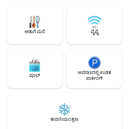
ಶಾಂತಿಯುತ ಸುತ್ತಮುತ್ತಲಿನ ಪ್ರದೇಶಗಳನ್ನು ಆನಂದಿಸಿ.
ತಾಜಾವಾಗಿ ತಯಾರಿಸಲಾಗು
ದಿನಸಿ ಮಳಿಗೆಗಳು 2–5 ನಿಮಿಷಗಳ ದೂರದಲ್ಲಿದೆ,
ವೈನ್‌ಗಳನ್ನು ರುಚಿ ನೋಡ
ಮೂಲೆಯ ಸುತ್ತಲೂ ಅತ್ಯುತ್ತಮ ಬೇಕರಿ ಮತ್ತು ಉನ್ನತ
ಆಹ್ವಾನಿಸುತ್ತೇವೆ.
ರೆಸ್ಟೋರೆಂಟ್‌ಗಳಿವೆ. ಸ್ತಬ್ಧ ಬೆಳಿಗ್ಗೆ, ಪ್ರಣಯ
https://airbnb.c
ಸೂರ್ಯಾಸ್ತಗಳು ಮತ್ತು ಒಂದು ದಿನದ ಅನ್ವೇಷಣೆಯ
https://airbnb.c
ನಂತರ ವಿಶ್ರಾಂತಿ ಪಡೆಯಲು ಸೂಕ್ತವಾಗಿದೆ. ವೀಕ್ಷಣೆಗೆ
https://airbnb.c
ಅಡುಗೆ ಮನೆ
ವೈಫೈ
ಬನ್ನಿ, ವೈಬ್‌ಗಾಗಿ ಉಳಿಯಿರಿ. ಇದು ನಿಮ್ಮ ಕೋಟರ್
https://airbnb.c
ಲವ್ ಸ್ಟೋರಿ
https://airbnb.c
ಆವರಣದಲ್ಲಿ ಉಚಿತ
ಪೂಲ್
ಪಾರ್ಕಿಂಗ್
ಹವಾನಿಯಂತ್ರಣ