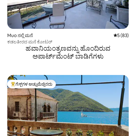
Muo ನಲ್ಲಿ ಮನೆ
5 ರಲ್ಲಿ 5 ಸರ
5 (83)
ಕಡಲತೀರದ ಮನೆ ಕೋಟರ್
ಹವಾನಿಯಂತ್ರಣವನ್ನು ಹೊಂದಿರುವ
ಅಪಾರ್ಟ್‌ಮೆಂಟ್‌ ಬಾಡಿಗೆಗಳು
ಗೆಸ್ಟ್‌ಗಳ ಅಚ್ಚುಮೆಚ್ಚಿನದು
ಗೆಸ್ಟ್‌ಗಳಿಗೆ ಅತಿ ಹೆಚ್ಚು ಅಚ್ಚುಮೆಚ್ಚಿನದು