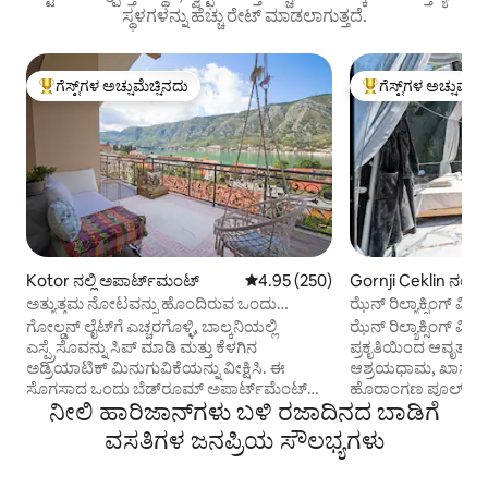
ಸ್ಥಳಗಳನ್ನು ಹೆಚ್ಚು ರೇಟ್ ಮಾಡಲಾಗುತ್ತದೆ.
ಗೆಸ್ಟ್‌ಗಳ ಅಚ್ಚುಮೆಚ್ಚಿನದು
ಗೆಸ್ಟ್‌ಗಳ ಅಚ್ಚುಮೆಚ್
ಗೆಸ್ಟ್‌ಗಳಿಗೆ ಅತಿ ಹೆಚ್ಚು ಅಚ್ಚುಮೆಚ್ಚಿನದು
ಗೆಸ್ಟ್‌ಗಳಿಗೆ ಅತಿ ಹೆಚ್ಚು
Kotor ನಲ್ಲಿ ಅಪಾರ್ಟ್‌ಮಂಟ್
5 ರಲ್ಲಿ 4.95 ಸರಾಸರಿ ರೇಟಿಂಗ್, 250 ವಿ
4.95 (250)
Gornji Ceklin ನಲ್ಲಿ 
ಅತ್ಯುತ್ತಮ ನೋಟವನ್ನು ಹೊಂದಿರುವ ಒಂದು
ಝೆನ್ ರಿಲ್ಯಾಕ್ಸಿಂಗ್ ವಿ
ಮಲಗುವ ಕೋಣೆ ಅಪಾರ್ಟ್‌ಮೆಂಟ್
ಗೋಲ್ಡನ್ ಲೈಟ್‌ಗೆ ಎಚ್ಚರಗೊಳ್ಳಿ, ಬಾಲ್ಕನಿಯಲ್ಲಿ
ಝೆನ್ ರಿಲ್ಯಾಕ್ಸಿಂಗ್ ವಿಲೇ
ಎಸ್ಪ್ರೆಸೊವನ್ನು ಸಿಪ್ ಮಾಡಿ ಮತ್ತು ಕೆಳಗಿನ
ಪ್ರಕೃತಿಯಿಂದ ಆವೃತವ
ಅಡ್ರಿಯಾಟಿಕ್ ಮಿನುಗುವಿಕೆಯನ್ನು ವೀಕ್ಷಿಸಿ. ಈ
ಆಶ್ರಯಧಾಮ, ಖಾಸಗಿ 
ಸೊಗಸಾದ ಒಂದು ಬೆಡ್‌ರೂಮ್ ಅಪಾರ್ಟ್‌ಮೆಂಟ್
ಹೊರಾಂಗಣ ಪೂಲ್ ಮತ್
ನೀಲಿ ಹಾರಿಜಾನ್‌ಗಳು ಬಳಿ ರಜಾದಿನದ ಬಾಡಿಗೆ
ಕೋಟೋರ್‌ನ ಓಲ್ಡ್ ಟೌನ್‌ನಿಂದ ಕೇವಲ 10
ವೀಕ್ಷಣೆಗಳೊಂದಿಗೆ ಅನನ
ನಿಮಿಷಗಳ ದೂರದಲ್ಲಿರುವ ಶಾಂತಿಯುತ
ಗುಮ್ಮಟಗಳನ್ನು ನೀಡುತ್ತ
ವಸತಿಗಳ ಜನಪ್ರಿಯ ಸೌಲಭ್ಯಗಳು
ಪಲಾಯನವಾಗಿದೆ. ಸಮುದ್ರದ ಅವಾಸ್ತವಿಕ
ರುಚಿಕರವಾದ ಮನೆಯಲ್ಲಿ 
ವೀಕ್ಷಣೆಗಳು, ಆರಾಮದಾಯಕ ಒಳಾಂಗಣಗಳು ಮತ್ತು
ಮತ್ತು ಡಿನ್ನರ್ ಲಭ್ಯವಿ