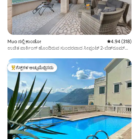
Muo ನಲ್ಲಿ ಕಾಂಡೋ
5 ರಲ್ಲಿ 4.94 ಸರಾ
4.94 (318)
ಉಚಿತ ಪಾರ್ಕಿಂಗ್ ಹೊಂದಿರುವ ಸುಂದರವಾದ ಸೀಫ್ರಂಟ್ 2-ಬೆಡ್‌ರೂಮ್
ಫ್ಲಾಟ್
ಗೆಸ್ಟ್‌ಗಳ ಅಚ್ಚುಮೆಚ್ಚಿನದು
ಗೆಸ್ಟ್‌ಗಳಿಗೆ ಅತಿ ಹೆಚ್ಚು ಅಚ್ಚುಮೆಚ್ಚಿನದು