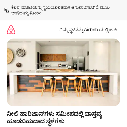
ವಿಷಯಕ್ಕೆ
ಕೆಲವು ಮಾಹಿತಿಯನ್ನು ಸ್ವಯಂಚಾಲಿತವಾಗಿ ಅನುವಾದಿಸಲಾಗಿದೆ. 
ಮೂಲ 
ಹೋಗಿ
ಭಾಷೆಯನ್ನು ತೋರಿಸಿ
ನಿಮ್ಮ ಸ್ಥಳವನ್ನು Airbnb ಯಲ್ಲಿ ಹಾಕಿ
ನೀಲಿ ಹಾರಿಜಾನ್‌ಗಳು ಸಮೀಪದಲ್ಲಿ ವಾಸ್ತವ್ಯ
ಹೂಡಬಹುದಾದ ಸ್ಥಳಗಳು