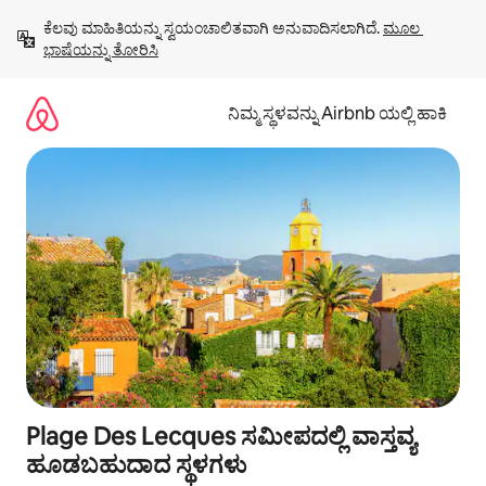
ವಿಷಯಕ್ಕೆ
ಕೆಲವು ಮಾಹಿತಿಯನ್ನು ಸ್ವಯಂಚಾಲಿತವಾಗಿ ಅನುವಾದಿಸಲಾಗಿದೆ. 
ಮೂಲ 
ಹೋಗಿ
ಭಾಷೆಯನ್ನು ತೋರಿಸಿ
ನಿಮ್ಮ ಸ್ಥಳವನ್ನು Airbnb ಯಲ್ಲಿ ಹಾಕಿ
Plage Des Lecques ಸಮೀಪದಲ್ಲಿ ವಾಸ್ತವ್ಯ
ಹೂಡಬಹುದಾದ ಸ್ಥಳಗಳು