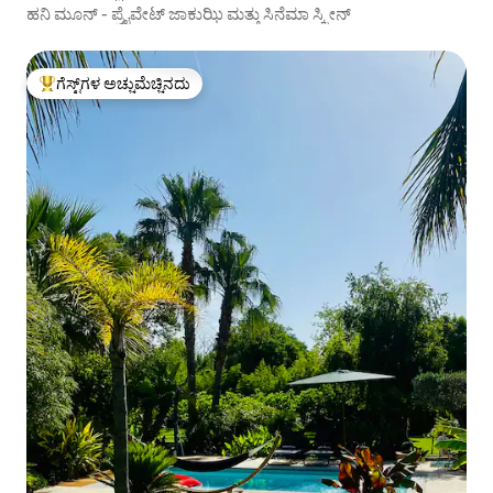
ಹನಿ ಮೂನ್ - ಪ್ರೈವೇಟ್ ಜಾಕುಝಿ ಮತ್ತು ಸಿನೆಮಾ ಸ್ಕ್ರೀನ್
ಗೆಸ್ಟ್‌ಗಳ ಅಚ್ಚುಮೆಚ್ಚಿನದು
ಗೆಸ್ಟ್‌ಗಳಿಗೆ ಅತಿ ಹೆಚ್ಚು ಅಚ್ಚುಮೆಚ್ಚಿನದು