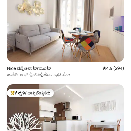
Nice ನಲ್ಲಿ ಅಪಾರ್ಟ್‌ಮಂಟ್
5 ರಲ್ಲಿ 4.9 ಸರಾ
4.9 (294)
ಹಾರ್ಟ್ ಆಫ್ ನೈಸ್‌ನಲ್ಲಿ ಹೊಸ ಸ್ಟುಡಿಯೋ
ಗೆಸ್ಟ್‌ಗಳ ಅಚ್ಚುಮೆಚ್ಚಿನದು
ಗೆಸ್ಟ್‌ಗಳಿಗೆ ಅತಿ ಹೆಚ್ಚು ಅಚ್ಚುಮೆಚ್ಚಿನದು