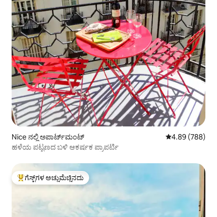
Nice ನಲ್ಲಿ ಅಪಾರ್ಟ್‌ಮಂಟ್
5 ರಲ್ಲಿ 4.89 ಸರಾ
4.89 (788)
ಹಳೆಯ ಪಟ್ಟಣದ ಬಳಿ ಆಕರ್ಷಕ ಪ್ರಾಪರ್ಟಿ
ಗೆಸ್ಟ್‌ಗಳ ಅಚ್ಚುಮೆಚ್ಚಿನದು
ಗೆಸ್ಟ್‌ಗಳಿಗೆ ಅತಿ ಹೆಚ್ಚು ಅಚ್ಚುಮೆಚ್ಚಿನದು