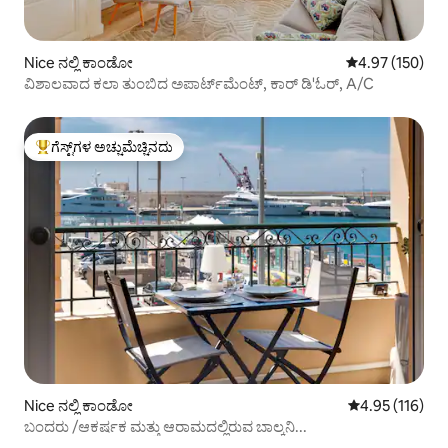
Nice ನಲ್ಲಿ ಕಾಂಡೋ
5 ರಲ್ಲಿ 4.97 ಸರಾ
4.97 (150)
ವಿಶಾಲವಾದ ಕಲಾ ತುಂಬಿದ ಅಪಾರ್ಟ್‌ಮೆಂಟ್, ಕಾರ್ ಡಿ'ಓರ್, A/C
ಗೆಸ್ಟ್‌ಗಳ ಅಚ್ಚುಮೆಚ್ಚಿನದು
ಗೆಸ್ಟ್‌ಗಳಿಗೆ ಅತಿ ಹೆಚ್ಚು ಅಚ್ಚುಮೆಚ್ಚಿನದು
Nice ನಲ್ಲಿ ಕಾಂಡೋ
5 ರಲ್ಲಿ 4.95 ಸರಾ
4.95 (116)
ಬಂದರು /ಆಕರ್ಷಕ ಮತ್ತು ಆರಾಮದಲ್ಲಿರುವ ಬಾಲ್ಕನಿ...