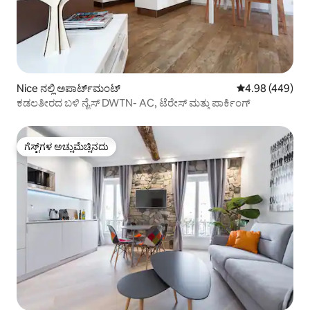
Nice ನಲ್ಲಿ ಅಪಾರ್ಟ್‌ಮಂಟ್
5 ರಲ್ಲಿ 4.98 ಸರಾ
4.98 (449)
ಕಡಲತೀರದ ಬಳಿ ನೈಸ್ DWTN- AC, ಟೆರೇಸ್ ಮತ್ತು ಪಾರ್ಕಿಂಗ್
ಗೆಸ್ಟ್‌ಗಳ ಅಚ್ಚುಮೆಚ್ಚಿನದು
ಗೆಸ್ಟ್‌ಗಳ ಅಚ್ಚುಮೆಚ್ಚಿನದು