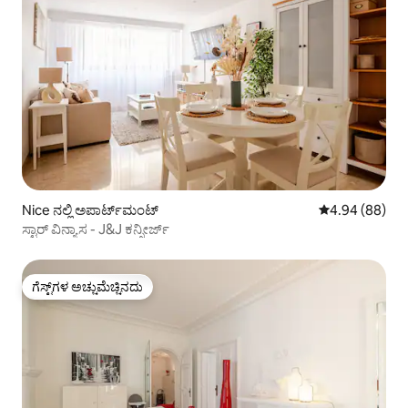
Nice ನಲ್ಲಿ ಅಪಾರ್ಟ್‌ಮಂಟ್
5 ರಲ್ಲಿ 4.94 ಸರ
4.94 (88)
ಸ್ಟಾರ್ ವಿನ್ಯಾಸ - J&J ಕನ್ಸೀರ್ಜ್
ಗೆಸ್ಟ್‌ಗಳ ಅಚ್ಚುಮೆಚ್ಚಿನದು
ಗೆಸ್ಟ್‌ಗಳ ಅಚ್ಚುಮೆಚ್ಚಿನದು