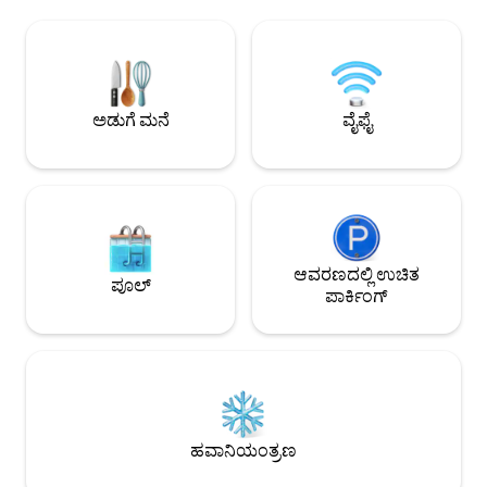
ಹೊಂದಿರುವ 1 ನೇ ಮಹಡಿಯಲ್ಲಿರುವ ಇದು ವಿಹಂಗಮ
ಇದು ನೈಸ್‌ನ ಅತ್ಯಂತ ಹ
ಸಮುದ್ರ ನೋಟವನ್ನು ನೀಡುತ್ತದೆ. ಇದರ ಆದರ್ಶ
ಒಂದಾಗಿರುವುದರಿಂದ ಲಿಫ
ಸ್ಥಳವು ಕಾಲ್ನಡಿಗೆಯಲ್ಲಿ ನೈಸ್‌ನ ಸಂಪೂರ್ಣ
ಕೋರ್ಸ್ ಸಲೇಯಾ ಪಕ್ಕದಲ
ಕೇಂದ್ರವನ್ನು ಅನ್ವೇಷಿಸಲು ನಿಮಗೆ ಅನುವು
ಸುಮಾರು 100 ಮೀಟರ್ 
ಮಾಡಿಕೊಡುತ್ತದೆ. ಅನೇಕ ಅಂಗಡಿಗಳು ಹತ್ತಿರದಲ್ಲಿವೆ.
ಸಂಪೂರ್ಣವಾಗಿ ಅದ್ಭುತ
ಪ್ರೀತಿಯಲ್ಲಿ ಅಥವಾ ಸ್ನೇಹಿತರೊಂದಿಗೆ ವಾಸ್ತವ್ಯವು
3ನೇ ಮಹಡಿಯಲ್ಲಿದೆ ಮತ್
ಅಡುಗೆ ಮನೆ
ವೈಫೈ
ಸೂಕ್ತವಾಗಿದೆ!
ಆನಂದಿಸಿ!
ಆವರಣದಲ್ಲಿ ಉಚಿತ
ಪೂಲ್
ಪಾರ್ಕಿಂಗ್
ಹವಾನಿಯಂತ್ರಣ