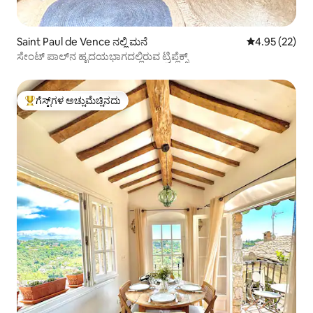
Saint Paul de Vence ನಲ್ಲಿ ಮನೆ
5 ರಲ್ಲಿ 4.95 ಸರ
4.95 (22)
ಸೇಂಟ್ ಪಾಲ್‌ನ ಹೃದಯಭಾಗದಲ್ಲಿರುವ ಟ್ರಿಪ್ಲೆಕ್ಸ್
ಗೆಸ್ಟ್‌ಗಳ ಅಚ್ಚುಮೆಚ್ಚಿನದು
ಗೆಸ್ಟ್‌ಗಳಿಗೆ ಅತಿ ಹೆಚ್ಚು ಅಚ್ಚುಮೆಚ್ಚಿನದು