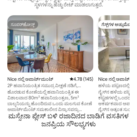
ಸ್ಥಳಗಳನ್ನು ಹೆಚ್ಚು ರೇಟ್ ಮಾಡಲಾಗುತ್ತದೆ.
ಸೂಪರ್‌ಹೋಸ್ಟ್
ಗೆಸ್ಟ್‌ಗಳ ಅಚ್ಚುಮೆಚ್ಚಿನ
ಸೂಪರ್‌ಹೋಸ್ಟ್
ಗೆಸ್ಟ್‌ಗಳ ಅಚ್ಚುಮೆಚ್ಚಿನ
Nice ನಲ್ಲಿ ಅಪಾರ್ಟ್‌ಮಂಟ್
5 ರಲ್ಲಿ 4.78 ಸರಾಸರಿ ರೇಟಿಂಗ್, 145 ವಿ
4.78 (145)
Nice ನಲ್ಲಿ ಅಪಾರ್ಟ್‌
2P ಹವಾನಿಯಂತ್ರಿತ ಸಮುದ್ರ ವೀಕ್ಷಣೆ ನಡಿಗೆ,
ಹಳೆಯ ಪಟ್ಟಣದಲ್ಲಿ ಆ
ವಿಶಾಲವಾದ/ ಬಾಲ್ಕನಿ
ಅಪಾರ್ಟ್‌ಮೆಂಟ್.
ಹೊರಡುವ ಕೋಣೆಯಲ್ಲಿ ಹವಾನಿಯಂತ್ರಿತ ಈ
ನೈಸ್‌ನ ಹಳೆಯ ಪಟ್ಟಣವ
ವಿಶಾಲವಾದ 80m² ಹವಾನಿಯಂತ್ರಣ, 5m²
ಕಟ್ಟಡಗಳಲ್ಲಿ ಒಂದರಲ್ಲ
ಬಾಲ್ಕನಿಯನ್ನು ಹೊಂದಿರುವ ಒಂದು ಮಲಗುವ ಕೋಣೆ
ಆಕರ್ಷಕವಾದ ಅಪಾರ್ಟ್‌ಮ
ಅಪಾರ್ಟ್‌ಮೆಂಟ್ ಸಮಕಾಲೀನ ವಿನ್ಯಾಸವನ್ನು
ನೈಸ್‌ನ ಅತ್ಯಂತ ಸುಂದ
ಮಸ್ಸೇನಾ ಪ್ಲೇಸ್ ಬಳಿ ರಜಾದಿನದ ಬಾಡಿಗೆ ವಸತಿಗಳ
ಹೊಂದಿದೆ ಮತ್ತು ನೈಸ್‌ನಲ್ಲಿ ನಿಮ್ಮ ವಾಸ್ತವ್ಯವನ್ನು
ಅಪಾರ್ಟ್‌ಮೆಂಟ್ ಸಂಪೂ
ಆಹ್ಲಾದಕರವಾಗಿಸಲು ಎಲ್ಲಾ ಸೌಕರ್ಯಗಳನ್ನು
ವಾಷಿಂಗ್ ಮೆಷಿನ್ ಮತ್
ಜನಪ್ರಿಯ ಸೌಲಭ್ಯಗಳು
ಹೊಂದಿದೆ: ಬಾತ್‌ಟಬ್, ಬಾಲ್ಕನಿ ಮತ್ತು ವೈಫೈ. ಪ್ರಸಿದ್ಧ
ಹೊಂದಿರುವ ಆರಾಮದಾ
ಪ್ರೊಮೆನೇಡ್ ಡೆಸ್ ಆಂಗ್ಲೈಸ್‌ನಲ್ಲಿ ಎಲಿವೇಟರ್
ಆಕರ್ಷಕವಾಗಿದೆ. ಇದು