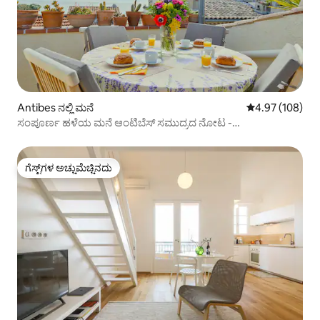
Antibes ನಲ್ಲಿ ಮನೆ
5 ರಲ್ಲಿ 4.97 ಸರಾ
4.97 (108)
ಸಂಪೂರ್ಣ ಹಳೆಯ ಮನೆ ಆಂಟಿಬೆಸ್ ಸಮುದ್ರದ ನೋಟ -
ಹವಾನಿಯಂತ್ರಣ/ವೈಫೈ
ಗೆಸ್ಟ್‌ಗಳ ಅಚ್ಚುಮೆಚ್ಚಿನದು
ಗೆಸ್ಟ್‌ಗಳ ಅಚ್ಚುಮೆಚ್ಚಿನದು