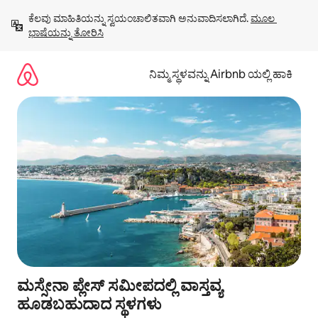
ವಿಷಯಕ್ಕೆ
ಕೆಲವು ಮಾಹಿತಿಯನ್ನು ಸ್ವಯಂಚಾಲಿತವಾಗಿ ಅನುವಾದಿಸಲಾಗಿದೆ. 
ಮೂಲ 
ಹೋಗಿ
ಭಾಷೆಯನ್ನು ತೋರಿಸಿ
ನಿಮ್ಮ ಸ್ಥಳವನ್ನು Airbnb ಯಲ್ಲಿ ಹಾಕಿ
ಮಸ್ಸೇನಾ ಪ್ಲೇಸ್ ಸಮೀಪದಲ್ಲಿ ವಾಸ್ತವ್ಯ
ಹೂಡಬಹುದಾದ ಸ್ಥಳಗಳು