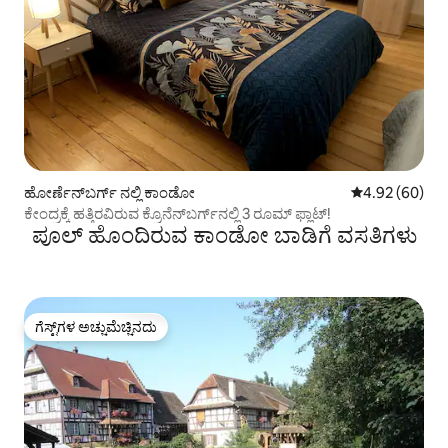
ಹೋರ್ಣೆನ್‌ಬರ್ಗ್ ನಲ್ಲಿ ಕಾಂಡೋ
5 ರಲ್ಲಿ 4.92 ಸರ
4.92 (60)
ಕೇಂದ್ರಕ್ಕೆ ಹತ್ತಿರವಿರುವ ಕ್ರೊನೆನ್‌ಬರ್ಗ್‌ನಲ್ಲಿ 3 ರೂಮ್ ಫ್ಲಾಟ್!
ಪೂಲ್ ಹೊಂದಿರುವ ಕಾಂಡೋ ಬಾಡಿಗೆ ವಸತಿಗಳು
ಗೆಸ್ಟ್‌ಗಳ ಅಚ್ಚುಮೆಚ್ಚಿನದು
ಗೆಸ್ಟ್‌ಗಳ ಅಚ್ಚುಮೆಚ್ಚಿನದು