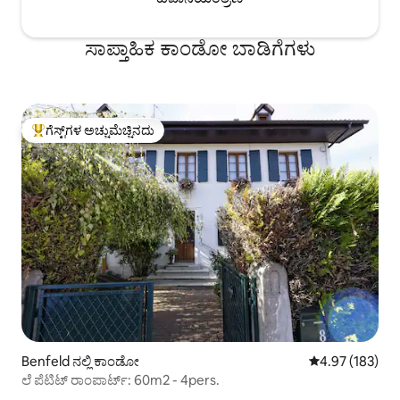
ಸಾಪ್ತಾಹಿಕ ಕಾಂಡೋ ಬಾಡಿಗೆಗಳು
ಗೆಸ್ಟ್‌ಗಳ ಅಚ್ಚುಮೆಚ್ಚಿನದು
ಗೆಸ್ಟ್‌ಗಳಿಗೆ ಅತಿ ಹೆಚ್ಚು ಅಚ್ಚುಮೆಚ್ಚಿನದು
Benfeld ನಲ್ಲಿ ಕಾಂಡೋ
5 ರಲ್ಲಿ 4.97 ಸರಾ
4.97 (183)
ಲೆ ಪೆಟಿಟ್ ರಾಂಪಾರ್ಟ್: 60m2 - 4pers.