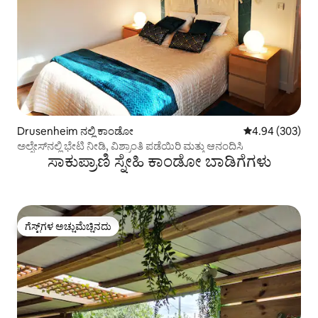
Drusenheim ನಲ್ಲಿ ಕಾಂಡೋ
5 ರಲ್ಲಿ 4.94 ಸರಾ
4.94 (303)
ಅಲ್ಸೇಸ್‌ನಲ್ಲಿ ಭೇಟಿ ನೀಡಿ, ವಿಶ್ರಾಂತಿ ಪಡೆಯಿರಿ ಮತ್ತು ಆನಂದಿಸಿ
ಸಾಕುಪ್ರಾಣಿ ಸ್ನೇಹಿ ಕಾಂಡೋ ಬಾಡಿಗೆಗಳು
ಗೆಸ್ಟ್‌ಗಳ ಅಚ್ಚುಮೆಚ್ಚಿನದು
ಗೆಸ್ಟ್‌ಗಳ ಅಚ್ಚುಮೆಚ್ಚಿನದು