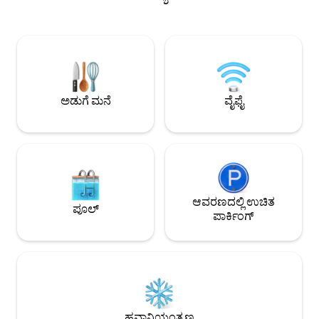
ಅಡುಗೆಮನೆ ಮತ್ತು ಬಾತ್‌ರೂಮ್ ಅನ್ನು ಒಳಗೊಂಡಿದೆ.
ವೈ-ಫೈ/ಟಿವಿ/ಮೈಕ್ರೊವೇವ್ ಮತ್ತು ಕಾಫಿ ಯಂತ್ರವೂ
ನಿಮ್ಮ ಬಳಿ ಇವೆ. ಫೋಟೋಗಳು ತಮಗಾಗಿಯೇ
ಮಾತನಾಡುತ್ತವೆ! ಆದರೆ ನೀವು ಹೆಚ್ಚಿನ ಮಾಹಿತಿಯನ್ನು
ಬಯಸಿದರೆ, ದಯವಿಟ್ಟು ನಮ್ಮನ್ನು ಸಂಪರ್ಕಿಸಿ.
ಶೀಘ್ರದಲ್ಲೇ ನಿಮ್ಮನ್ನು ಭೇಟಿ ಮಾಡುತ್ತೇವೆ, ಕ್ಲೌಡಿಯಾ
ಮತ್ತು ಡೇನಿಯಲ್.
ಅಡುಗೆ ಮನೆ
ವೈಫೈ
ಆವರಣದಲ್ಲಿ ಉಚಿತ
ಪೂಲ್
ಪಾರ್ಕಿಂಗ್
ಹವಾನಿಯಂತ್ರಣ