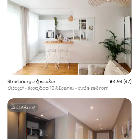
Strasbourg ನಲ್ಲಿ ಕಾಂಡೋ
5 ರಲ್ಲಿ 4.94 ಸರ
4.94 (47)
ಲಿಬೆಲ್ಲುಲ್ - ಕೇಂದ್ರದಿಂದ 10 ನಿಮಿಷಗಳು - ಉಚಿತ ಪಾರ್ಕಿಂಗ್
ಸೂಪರ್‌ಹೋಸ್ಟ್
ಸೂಪರ್‌ಹೋಸ್ಟ್