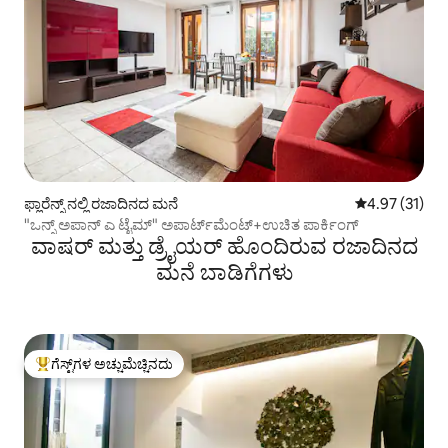
ಫ್ಲಾರೆನ್ಸ್ ನಲ್ಲಿ ರಜಾದಿನದ ಮನೆ
5 ರಲ್ಲಿ 4.97 ಸರ
4.97 (31)
"ಒನ್ಸ್ ಅಪಾನ್ ಎ ಟೈಮ್" ಅಪಾರ್ಟ್‌ಮೆಂಟ್+ಉಚಿತ ಪಾರ್ಕಿಂಗ್
ವಾಷರ್ ಮತ್ತು ಡ್ರೈಯರ್ ಹೊಂದಿರುವ ರಜಾದಿನದ
ಮನೆ ಬಾಡಿಗೆಗಳು
ಗೆಸ್ಟ್‌ಗಳ ಅಚ್ಚುಮೆಚ್ಚಿನದು
ಗೆಸ್ಟ್‌ಗಳಿಗೆ ಅತಿ ಹೆಚ್ಚು ಅಚ್ಚುಮೆಚ್ಚಿನದು