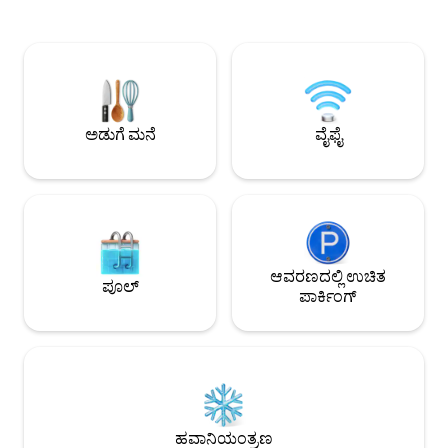
ಹೊಂದಿರುವ ಬಸ್ ಮೂ
ಮತ್ತು ಆಲಿವ್ ಮರಗಳ ನಡುವೆ ಫ್ಲಾರೆಂಟೈನ್ ಬೆಟ್ಟಗಳ
ಕಾರ್ಯತಂತ್ರದ, ಶಾಂತ, ಆದರ
ಭೂದೃಶ್ಯದಲ್ಲಿ ಮುಳುಗಬಹುದು, ದೃಶ್ಯವನ್ನು
ಸುರಕ್ಷಿತ. ಬೇಸಿಗೆಯಲ್ಲ
ಆನಂದಿಸಬಹುದು ಮತ್ತು ಸ್ವಲ್ಪ ದೂರದಲ್ಲಿರುವ
ಮಾಡುತ್ತೀರಿ ಮತ್ತು ತ
ಪ್ರಮುಖ ದ್ರಾಕ್ಷಿತೋಟಗಳು ಮತ್ತು ವೈನ್‌ಗಳನ್ನು ಭೇಟಿ
ನಿದ್ರಿಸುತ್ತೀರಿ, ಇದಕ್ಕ
ಮಾಡಬಹುದು. ನೀವು ಕಾರಿನ ಮೂಲಕ (ಗೆಸ್ಟ್‌ಗಳಿಗಾಗಿ
ಕಾರಣವಾಗಿದೆ.
ಪಾರ್ಕಿಂಗ್ ಸ್ಥಳವನ್ನು ಕಾಯ್ದಿರಿಸಲಾಗಿದೆ) ಅಥವಾ 300
ಮೀಟರ್ ದೂರದಲ್ಲಿರುವ ಬಸ್ ಮೂಲಕ ಸುಲಭವಾಗಿ
ಅಡುಗೆ ಮನೆ
ವೈಫೈ
ಅಲ್ಲಿಗೆ ಹೋಗಬಹುದು.
ಆವರಣದಲ್ಲಿ ಉಚಿತ
ಪೂಲ್
ಪಾರ್ಕಿಂಗ್
ಹವಾನಿಯಂತ್ರಣ