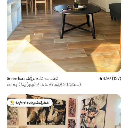
Scandicci ನಲ್ಲಿ ರಜಾದಿನದ ಮನೆ
5 ರಲ್ಲಿ 4.97 ಸರಾ
4.97 (127)
ಲಾ ಕ್ಯಾಸೆಟ್ಟಾ (ಫ್ಲಾರೆನ್ಸ್ ನಗರ ಕೇಂದ್ರಕ್ಕೆ 20 ನಿಮಿಷ)
ಗೆಸ್ಟ್‌ಗಳ ಅಚ್ಚುಮೆಚ್ಚಿನದು
ಗೆಸ್ಟ್‌ಗಳಿಗೆ ಅತಿ ಹೆಚ್ಚು ಅಚ್ಚುಮೆಚ್ಚಿನದು