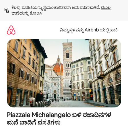
ವಿಷಯಕ್ಕೆ
ಕೆಲವು ಮಾಹಿತಿಯನ್ನು ಸ್ವಯಂಚಾಲಿತವಾಗಿ ಅನುವಾದಿಸಲಾಗಿದೆ. 
ಮೂಲ 
ಹೋಗಿ
ಭಾಷೆಯನ್ನು ತೋರಿಸಿ
ನಿಮ್ಮ ಸ್ಥಳವನ್ನು Airbnb ಯಲ್ಲಿ ಹಾಕಿ
Piazzale Michelangelo ಬಳಿ ರಜಾದಿನಗಳ
ಮನೆ ಬಾಡಿಗೆ ವಸತಿಗಳು