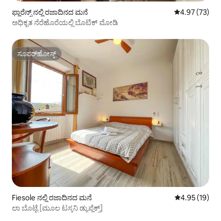
ಫ್ಲಾರೆನ್ಸ್ ನಲ್ಲಿ ರಜಾದಿನದ ಮನೆ
5 ರಲ್ಲಿ 4.97 ಸರ
4.97 (73)
ಅಧಿಕೃತ ನೆರೆಹೊರೆಯಲ್ಲಿ ಬೊಟಿಕ್ ಮೋಡಿ
ಸೂಪರ್‌ಹೋಸ್ಟ್
ಸೂಪರ್‌ಹೋಸ್ಟ್
Fiesole ನಲ್ಲಿ ರಜಾದಿನದ ಮನೆ
5 ರಲ್ಲಿ 4.95 ಸರ
4.95 (19)
ಲಾ ಬೊಟ್ಟೆ [ಮೂಲ ಟಸ್ಕನಿ ಡ್ಯುಪ್ಲೆಕ್ಸ್]