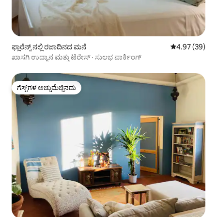
ಫ್ಲಾರೆನ್ಸ್ ನಲ್ಲಿ ರಜಾದಿನದ ಮನೆ
5 ರಲ್ಲಿ 4.97 ಸರ
4.97 (39)
ಖಾಸಗಿ ಉದ್ಯಾನ ಮತ್ತು ಟೆರೇಸ್ · ಸುಲಭ ಪಾರ್ಕಿಂಗ್
ಗೆಸ್ಟ್‌ಗಳ ಅಚ್ಚುಮೆಚ್ಚಿನದು
ಗೆಸ್ಟ್‌ಗಳ ಅಚ್ಚುಮೆಚ್ಚಿನದು