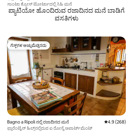
ಸಾಂಟಾ ಕ್ರೋಸ್ ಟೋರ್ಟಾದಲ್ಲಿ ಸಿಹಿ ಮನೆ
ಪ್ಯಾಟಿಯೋ ಹೊಂದಿರುವ ರಜಾದಿನದ ಮನೆ ಬಾಡಿಗೆ
ವಸತಿಗಳು
ಗೆಸ್ಟ್‌ಗಳ ಅಚ್ಚುಮೆಚ್ಚಿನದು
ಗೆಸ್ಟ್‌ಗಳ ಅಚ್ಚುಮೆಚ್ಚಿನದು
Bagno a Ripoli ನಲ್ಲಿ ರಜಾದಿನದ ಮನೆ
5 ರಲ್ಲಿ 4.9 ಸರಾ
4.9 (268)
ಫ್ಲಾರೆಂಟೈನ್ ಹಿಲ್ಸ್‌ನಲ್ಲಿರುವ ಐ ರೋಸೈ ಅಪಾರ್ಟ್‌ಮೆಂಟ್