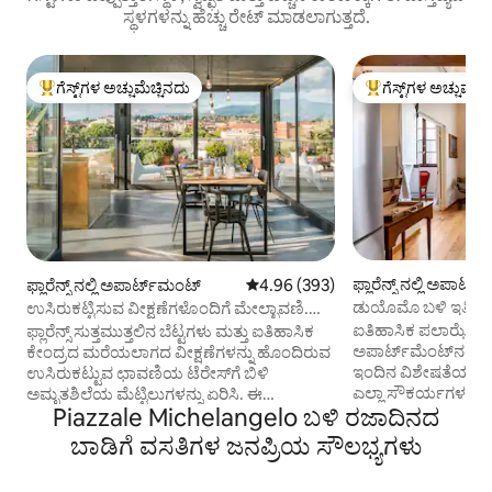
ಸ್ಥಳಗಳನ್ನು ಹೆಚ್ಚು ರೇಟ್ ಮಾಡಲಾಗುತ್ತದೆ.
ಗೆಸ್ಟ್‌ಗಳ ಅಚ್ಚುಮೆಚ್ಚಿನದು
ಗೆಸ್ಟ್‌ಗಳ ಅಚ್ಚುಮೆಚ್
ಗೆಸ್ಟ್‌ಗಳಿಗೆ ಅತಿ ಹೆಚ್ಚು ಅಚ್ಚುಮೆಚ್ಚಿನದು
ಗೆಸ್ಟ್‌ಗಳಿಗೆ ಅತಿ ಹೆಚ್ಚು
ಫ್ಲಾರೆನ್ಸ್ ನಲ್ಲಿ ಅಪಾರ್ಟ
ಫ್ಲಾರೆನ್ಸ್ ನಲ್ಲಿ ಅಪಾರ್ಟ್‌ಮಂಟ್
5 ರಲ್ಲಿ 4.96 ಸರಾಸರಿ ರೇಟಿಂಗ್, 393 ವಿ
4.96 (393)
ಡುಯೊಮೊ ಬಳಿ ಇತಿಹಾಸ 
ಉಸಿರುಕಟ್ಟಿಸುವ ವೀಕ್ಷಣೆಗಳೊಂದಿಗೆ ಮೇಲ್ಛಾವಣಿ.
ಅಪಾರ್ಟ್‌ಮೆಂಟ್
ಡುಯೊಮೊಗೆ ಸಣ್ಣ ನಡಿಗೆ.
ಐತಿಹಾಸಿಕ ಪಲಾಝೊ ಡಿ
ಫ್ಲಾರೆನ್ಸ್ ಸುತ್ತಮುತ್ತಲಿನ ಬೆಟ್ಟಗಳು ಮತ್ತು ಐತಿಹಾಸಿಕ
ಅಪಾರ್ಟ್‌ಮೆಂಟ್‌ನಲ್ಲಿ 
ಕೇಂದ್ರದ ಮರೆಯಲಾಗದ ವೀಕ್ಷಣೆಗಳನ್ನು ಹೊಂದಿರುವ
ಇಂದಿನ ವಿಶೇಷತೆಯ ನಡುವೆ
ಉಸಿರುಕಟ್ಟುವ ಛಾವಣಿಯ ಟೆರೇಸ್‌ಗೆ ಬಿಳಿ
ಎಲ್ಲಾ ಸೌಕರ್ಯಗಳನ್ನ
ಅಮೃತಶಿಲೆಯ ಮೆಟ್ಟಿಲುಗಳನ್ನು ಏರಿಸಿ. ಈ
Piazzale Michelangelo ಬಳಿ ರಜಾದಿನದ
ಅಲಂಕಾರಗಳು ಮತ್ತು ಸಂಸ
ಅಪಾರ್ಟ್‌ಮೆಂಟ್ ಅನ್ನು ಹೊಸದಾಗಿ
ಅಲಂಕಾರವನ್ನು ಸಂರಕ್ಷಿ
ನವೀಕರಿಸಲಾಗಿದೆ, ವಿವಿಧ ರೀತಿಯ ವಾಸ್ತುಶಿಲ್ಪ ಮತ್ತು
ಬಾಡಿಗೆ ವಸತಿಗಳ ಜನಪ್ರಿಯ ಸೌಲಭ್ಯಗಳು
ಛಾವಣಿಗಳೊಂದಿಗೆ ಆಕರ್ಷಿ
ವಿನ್ಯಾಸವನ್ನು ಬೆರೆಸಿದೆ. ಫ್ಲಾಟ್‌ನಲ್ಲಿ ನಿಮ್ಮ ಸ್ಮಾರ್ಟ್-
ಆರಾಮದಾಯಕ ನಿದ್ರೆಗಾ
ವರ್ಕ್‌ಸ್ಟೇಷನ್‌ಗೆ ಸಾಕಷ್ಟು ಸ್ಥಳಾವಕಾಶವಿದೆ: