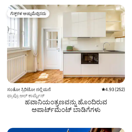
ಗೆಸ್ಟ್‌ಗಳ ಅಚ್ಚುಮೆಚ್ಚಿನದು
ಗೆಸ್ಟ್‌ಗಳ ಅಚ್ಚುಮೆಚ್ಚಿನದು
ಸಂತೋ ಸ್ಪಿರಿಟೋ ನಲ್ಲಿ ಮನೆ
5 ರಲ್ಲಿ 4.93 ಸರಾ
4.93 (252)
ಫ್ರಾಪ್ಪೊ ಅಲ್ ಕಾರ್ಮೈನ್
ಹವಾನಿಯಂತ್ರಣವನ್ನು ಹೊಂದಿರುವ
ಅಪಾರ್ಟ್‌ಮೆಂಟ್‌ ಬಾಡಿಗೆಗಳು