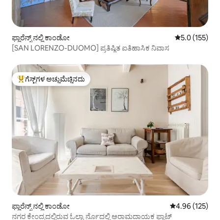
ಫ್ಲಾರೆನ್ಸ್ ನಲ್ಲಿ ಕಾಂಡೋ
5 ರಲ್ಲಿ 5.0 ಸರಾ
5.0 (155)
[SAN LORENZO-DUOMO] ಪ್ರತಿಷ್ಠಿತ ಐತಿಹಾಸಿಕ ನಿವಾಸ
ಗೆಸ್ಟ್‌ಗಳ ಅಚ್ಚುಮೆಚ್ಚಿನದು
ಗೆಸ್ಟ್‌ಗಳಿಗೆ ಅತಿ ಹೆಚ್ಚು ಅಚ್ಚುಮೆಚ್ಚಿನದು
ಫ್ಲಾರೆನ್ಸ್ ನಲ್ಲಿ ಕಾಂಡೋ
5 ರಲ್ಲಿ 4.96 ಸರಾ
4.96 (125)
ನಗರ ಕೇಂದ್ರದಲ್ಲಿರುವ ಓಲ್ಟ್ರಾರ್ನೊದಲ್ಲಿ ಆರಾಮದಾಯಕ ಫ್ಲಾಟ್