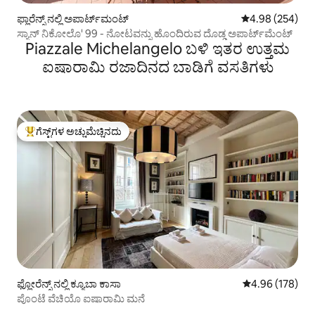
ಫ್ಲಾರೆನ್ಸ್ ನಲ್ಲಿ ಅಪಾರ್ಟ್‌ಮಂಟ್
5 ರಲ್ಲಿ 4.98 ಸರಾ
4.98 (254)
ಸ್ಯಾನ್ ನಿಕೋಲೊ' 99 - ನೋಟವನ್ನು ಹೊಂದಿರುವ ದೊಡ್ಡ ಅಪಾರ್ಟ್‌ಮೆಂಟ್
Piazzale Michelangelo ಬಳಿ ಇತರ ಉತ್ತಮ
ಐಷಾರಾಮಿ ರಜಾದಿನದ ಬಾಡಿಗೆ ವಸತಿಗಳು
ಗೆಸ್ಟ್‌ಗಳ ಅಚ್ಚುಮೆಚ್ಚಿನದು
ಗೆಸ್ಟ್‌ಗಳಿಗೆ ಅತಿ ಹೆಚ್ಚು ಅಚ್ಚುಮೆಚ್ಚಿನದು
ಫ್ಲೋರೆನ್ಸ್ ನಲ್ಲಿ ಕ್ಯೂಬಾ ಕಾಸಾ
5 ರಲ್ಲಿ 4.96 ಸರಾ
4.96 (178)
ಪೊಂಟೆ ವೆಚಿಯೊ ಐಷಾರಾಮಿ ಮನೆ