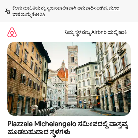
ವಿಷಯಕ್ಕೆ
ಕೆಲವು ಮಾಹಿತಿಯನ್ನು ಸ್ವಯಂಚಾಲಿತವಾಗಿ ಅನುವಾದಿಸಲಾಗಿದೆ. 
ಮೂಲ 
ಹೋಗಿ
ಭಾಷೆಯನ್ನು ತೋರಿಸಿ
ನಿಮ್ಮ ಸ್ಥಳವನ್ನು Airbnb ಯಲ್ಲಿ ಹಾಕಿ
Piazzale Michelangelo ಸಮೀಪದಲ್ಲಿ ವಾಸ್ತವ್ಯ
ಹೂಡಬಹುದಾದ ಸ್ಥಳಗಳು