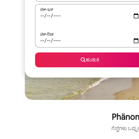
ಚೆಕ್-ಇನ್
ಚೆಕ್-ಔಟ್
ಹುಡುಕಿ
Phänom
ಗೆಸ್ಟ್‌ಗಳು ಒಪ್ಪ