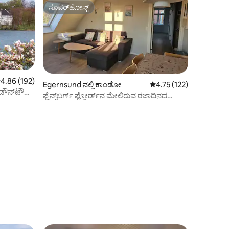
ಸೂಪರ್‌ಹೋಸ್ಟ್
ಸೂಪರ್‌ಹೋಸ್ಟ್
 ರಲ್ಲಿ 4.86 ಸರಾಸರಿ ರೇಟಿಂಗ್, 192 ವಿಮರ್ಶೆಗಳು
4.86 (192)
Egernsund ನಲ್ಲಿ ಕಾಂಡೋ
5 ರಲ್ಲಿ 4.75 ಸರಾಸರಿ ರೇಟಿಂ
4.75 (122)
ೌನ್‌ಟೌನ್
ಫ್ಲೆನ್ಸ್‌ಬರ್ಗ್ ಫ್ಜೋರ್ಡ್‌ನ ಮೇಲಿರುವ ರಜಾದಿನದ
ಅಪಾರ್ಟ್‌ಮೆಂಟ್