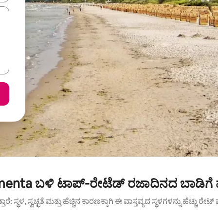
enta ಬಳಿ ಟಾಪ್-ರೇಟೆಡ್ ರಜಾದಿನದ ಬಾಡಿಗೆ 
ುತ್ತಾರೆ: ಸ್ಥಳ, ಸ್ವಚ್ಛತೆ ಮತ್ತು ಹೆಚ್ಚಿನ ಕಾರಣಕ್ಕಾಗಿ ಈ ವಾಸ್ತವ್ಯದ ಸ್ಥಳಗಳನ್ನು ಹೆಚ್ಚು ರೇ