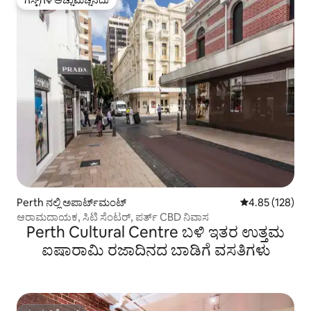
ಗೆಸ್ಟ್‌ಗಳ ಅಚ್ಚುಮೆಚ್ಚಿನದು
ಗೆಸ್ಟ್‌ಗಳ ಅಚ್ಚುಮೆಚ್ಚಿನದು
Perth ನಲ್ಲಿ ಅಪಾರ್ಟ್‌ಮಂಟ್
5 ರಲ್ಲಿ 4.85 ಸರಾ
4.85 (128)
ಆರಾಮದಾಯಕ, ಸಿಟಿ ಸೆಂಟರ್, ಪರ್ತ್ CBD ನಿವಾಸ
Perth Cultural Centre ಬಳಿ ಇತರ ಉತ್ತಮ
ಐಷಾರಾಮಿ ರಜಾದಿನದ ಬಾಡಿಗೆ ವಸತಿಗಳು