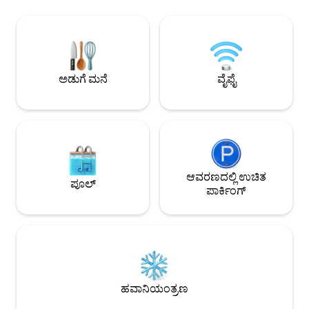
ಸುಸಜ್ಜಿತವಾಗಿದೆ, ಸಾಮುದಾಯಿಕ ಜಿಮ್,
ಶ್ರೇಣಿಗೆ 5 ನಿಮಿಷಗಳ ನಡಿ
ಹವಾನಿಯಂತ್ರಣ ಮತ್ತು ಕಿಂಗ್ ಬೆಡ್ ಹೊಂದಿರುವ
ನಿಲ್ದಾಣಕ್ಕೆ ಎರಡು ನಿಮಿ
ವಿಶಾಲವಾದ ಮುಖ್ಯ ಮಲಗುವ ಕೋಣೆ. ವಾಷರ್ ಮತ್ತು
CBD ಗೆ ಉಚಿತ ಬೆಕ್ಕು ಬ
ಡ್ರೈಯರ್‌ನೊಂದಿಗೆ ನಿಮ್ಮ ಸ್ವಂತ ಲಾಂಡ್ರಿಯನ್ನು ಸಹ
AFL, ಕ್ರಿಕೆಟ್ ಮತ್ತು ಇ
ನೀವು ಹೊಂದಿರುತ್ತೀರಿ. EV ಚಾರ್ಜಿಂಗ್‌ಗಾಗಿ 240V
ಫುಟ್‌ಬ್ರಿಡ್ಜ್ ಮೂಲಕ ಆಪ
ಪವರ್ ಪಾಯಿಂಟ್‌ನೊಂದಿಗೆ ನೆಲಮಾಳಿಗೆಯ
ನಡಿಗೆ. ಕ್ರೌನ್ ಕ್ಯಾಸಿನೊಗ
ಅಡುಗೆ ಮನೆ
ವೈಫೈ
ಕಾರ್‌ಪಾರ್ಕ್‌ನಲ್ಲಿ ಕಾರ್ಬೇ ಇದೆ.
ಆವರಣದಲ್ಲಿ ಉಚಿತ
ಪೂಲ್
ಪಾರ್ಕಿಂಗ್
ಹವಾನಿಯಂತ್ರಣ