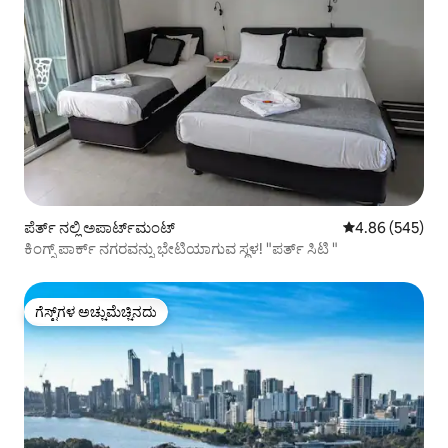
ಪೆರ್ತ್ ನಲ್ಲಿ ಅಪಾರ್ಟ್‌ಮಂಟ್
5 ರಲ್ಲಿ 4.86 ಸರಾ
4.86 (545)
ಕಿಂಗ್ಸ್ ಪಾರ್ಕ್ ನಗರವನ್ನು ಭೇಟಿಯಾಗುವ ಸ್ಥಳ! "ಪರ್ತ್ ಸಿಟಿ "
ಗೆಸ್ಟ್‌ಗಳ ಅಚ್ಚುಮೆಚ್ಚಿನದು
ಗೆಸ್ಟ್‌ಗಳ ಅಚ್ಚುಮೆಚ್ಚಿನದು