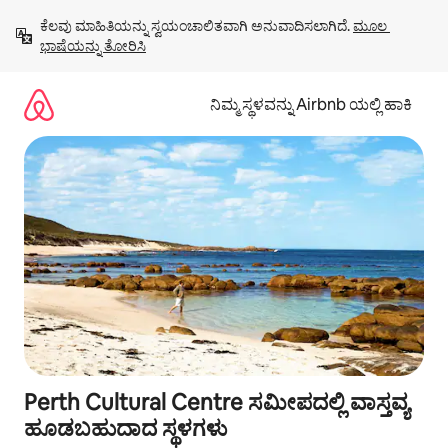
ವಿಷಯಕ್ಕೆ
ಕೆಲವು ಮಾಹಿತಿಯನ್ನು ಸ್ವಯಂಚಾಲಿತವಾಗಿ ಅನುವಾದಿಸಲಾಗಿದೆ. 
ಮೂಲ 
ಹೋಗಿ
ಭಾಷೆಯನ್ನು ತೋರಿಸಿ
ನಿಮ್ಮ ಸ್ಥಳವನ್ನು Airbnb ಯಲ್ಲಿ ಹಾಕಿ
Perth Cultural Centre ಸಮೀಪದಲ್ಲಿ ವಾಸ್ತವ್ಯ
ಹೂಡಬಹುದಾದ ಸ್ಥಳಗಳು