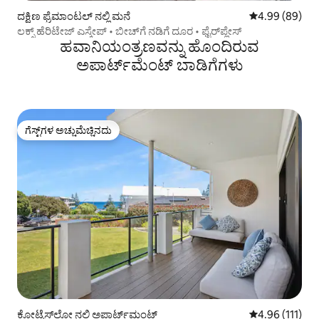
ದಕ್ಷಿಣ ಫ್ರೆಮಾಂಟಲ್ ನಲ್ಲಿ ಮನೆ
5 ರಲ್ಲಿ 4.99 ಸರ
4.99 (89)
ಲಕ್ಸ್ ಹೆರಿಟೇಜ್ ಎಸ್ಕೇಪ್ • ಬೀಚ್‌ಗೆ ನಡಿಗೆ ದೂರ • ಫೈರ್‌ಪ್ಲೇಸ್
ಹವಾನಿಯಂತ್ರಣವನ್ನು ಹೊಂದಿರುವ
ಅಪಾರ್ಟ್‌ಮೆಂಟ್‌ ಬಾಡಿಗೆಗಳು
ಗೆಸ್ಟ್‌ಗಳ ಅಚ್ಚುಮೆಚ್ಚಿನದು
ಗೆಸ್ಟ್‌ಗಳ ಅಚ್ಚುಮೆಚ್ಚಿನದು
ಕೋಟ್ಟೆಸ್‌ಲೋ ನಲ್ಲಿ ಅಪಾರ್ಟ್‌ಮಂಟ್
5 ರಲ್ಲಿ 4.96 ಸರಾ
4.96 (111)