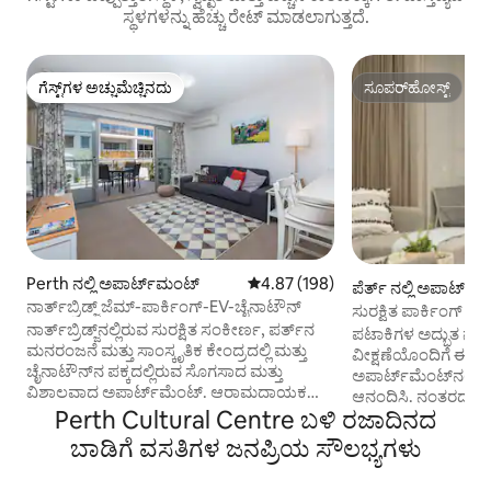
ಸ್ಥಳಗಳನ್ನು ಹೆಚ್ಚು ರೇಟ್ ಮಾಡಲಾಗುತ್ತದೆ.
ಗೆಸ್ಟ್‌ಗಳ ಅಚ್ಚುಮೆಚ್ಚಿನದು
ಸೂಪರ್‌ಹೋಸ್ಟ್
ಗೆಸ್ಟ್‌ಗಳ ಅಚ್ಚುಮೆಚ್ಚಿನದು
ಸೂಪರ್‌ಹೋಸ್ಟ್
Perth ನಲ್ಲಿ ಅಪಾರ್ಟ್‌ಮಂಟ್
5 ರಲ್ಲಿ 4.87 ಸರಾಸರಿ ರೇಟಿಂಗ್, 198 ವಿ
4.87 (198)
ಪೆರ್ತ್ ನಲ್ಲಿ ಅಪಾರ್ಟ್‌
ನಾರ್ತ್‌ಬ್ರಿಡ್ಜ್ ಜೆಮ್-ಪಾರ್ಕಿಂಗ್-EV-ಚೈನಾಟೌನ್
ಸುರಕ್ಷಿತ ಪಾರ್ಕಿಂಗ್ ಹೊ
ನಾರ್ತ್‌ಬ್ರಿಡ್ಜ್‌ನಲ್ಲಿರುವ ಸುರಕ್ಷಿತ ಸಂಕೀರ್ಣ, ಪರ್ತ್‌ನ
ಬೆಡ್‌ರೂಮ್ ಅಪಾರ್ಟ್‌
ಪಟಾಕಿಗಳ ಅದ್ಭುತ ನೋಟ!! ನಗರದ ಸ್ಕ
ಮನರಂಜನೆ ಮತ್ತು ಸಾಂಸ್ಕೃತಿಕ ಕೇಂದ್ರದಲ್ಲಿ ಮತ್ತು
ವೀಕ್ಷಣೆಯೊಂದಿಗೆ ಈ ಕೇ
ಚೈನಾಟೌನ್‌ನ ಪಕ್ಕದಲ್ಲಿರುವ ಸೊಗಸಾದ ಮತ್ತು
ಅಪಾರ್ಟ್‌ಮೆಂಟ್‌ನಲ್ಲ
ವಿಶಾಲವಾದ ಅಪಾರ್ಟ್‌ಮೆಂಟ್. ಆರಾಮದಾಯಕ
ಆನಂದಿಸಿ. ನಂತರದ ಬಾತ್‌ರೂಮ್ ಹೊಂದಿರುವ
ಮತ್ತು ಸ್ತಬ್ಧ, ನೀವು ಮನೆಯಲ್ಲಿಯೇ ಅನುಭವಿಸುತ್ತೀರಿ!
Perth Cultural Centre ಬಳಿ ರಜಾದಿನದ
ಒಂದು ರಾಣಿ ಮಲಗುವ 
ಆಧುನಿಕ ಸೌಲಭ್ಯಗಳೊಂದಿಗೆ ಬರುತ್ತದೆ,
ಸ್ವಯಂ ಒಳಗೊಂಡಿರುತ್ತ
ಬಾಡಿಗೆ ವಸತಿಗಳ ಜನಪ್ರಿಯ ಸೌಲಭ್ಯಗಳು
ಸಂಪೂರ್ಣವಾಗಿ ಸಂಗ್ರಹವಾಗಿರುವ ಮತ್ತು ಸಣ್ಣ
ಪಾರ್ಕಿಂಗ್ - ಒಂದು ಕೊಲ್ಲಿ. ಕೆಫೆಗಳು, ಬಾರ
ಅಥವಾ ದೀರ್ಘಾವಧಿಯ ವಾಸ್ತವ್ಯಗಳಿಗೆ ಸೂಕ್ತವಾದ
ರೆಸ್ಟೋರೆಂಟ್‌ಗಳು, IGA