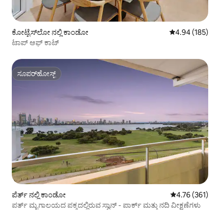
ಕೋಟ್ಟೆಸ್‌ಲೋ ನಲ್ಲಿ ಕಾಂಡೋ
5 ರಲ್ಲಿ 4.94 ಸರಾ
4.94 (185)
ಟಾಪ್ ಆಫ್ ಕಾಟ್
ಸೂಪರ್‌ಹೋಸ್ಟ್
ಸೂಪರ್‌ಹೋಸ್ಟ್
ಪೆರ್ತ್ ನಲ್ಲಿ ಕಾಂಡೋ
5 ರಲ್ಲಿ 4.76 ಸರಾ
4.76 (361)
ಪರ್ತ್ ಮೃಗಾಲಯದ ಪಕ್ಕದಲ್ಲಿರುವ ಸ್ವಾನ್ - ಪಾರ್ಕ್ ಮತ್ತು ನದಿ ವೀಕ್ಷಣೆಗಳು