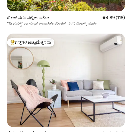
ಬೀಚ್ ನಗರ ನಲ್ಲಿ ಕಾಂಡೋ
5 ರಲ್ಲಿ 4.89 ಸರಾ
4.89 (118)
"ದಿ ಗಮ್ಸ್" ಗಾರ್ಡನ್ ಅಪಾರ್ಟ್‌ಮೆಂಟ್, ಸಿಟಿ ಬೀಚ್, ಪರ್ತ್
ಗೆಸ್ಟ್‌ಗಳ ಅಚ್ಚುಮೆಚ್ಚಿನದು
ಗೆಸ್ಟ್‌ಗಳಿಗೆ ಅತಿ ಹೆಚ್ಚು ಅಚ್ಚುಮೆಚ್ಚಿನದು