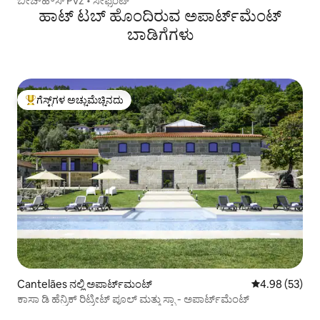
ಬೀಚ್‌ಹೌಸ್ Pvz • ಸೀಫ್ರಂಟ್
ಹಾಟ್ ಟಬ್ ಹೊಂದಿರುವ ಅಪಾರ್ಟ್‌ಮೆಂಟ್
ಬಾಡಿಗೆಗಳು
ಗೆಸ್ಟ್‌ಗಳ ಅಚ್ಚುಮೆಚ್ಚಿನದು
ಗೆಸ್ಟ್‌ಗಳಿಗೆ ಅತಿ ಹೆಚ್ಚು ಅಚ್ಚುಮೆಚ್ಚಿನದು
Cantelães ನಲ್ಲಿ ಅಪಾರ್ಟ್‌ಮಂಟ್
5 ರಲ್ಲಿ 4.98 ಸರ
4.98 (53)
ಕಾಸಾ ಡಿ ಹೆನ್ರಿಕ್ ರಿಟ್ರೀಟ್ ಪೂಲ್ ಮತ್ತು ಸ್ಪಾ - ಅಪಾರ್ಟ್‌ಮೆಂಟ್