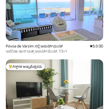
ಸೂಪರ್‌ಹೋಸ್ಟ್
ಸೂಪರ್‌ಹೋಸ್ಟ್
Póvoa de Varzim ನಲ್ಲಿ ಅಪಾರ್ಟ್‌ಮಂಟ್
5 ರಲ್ಲಿ 5.0 ಸ
5.0 (8)
ಅವೆನಿಡಾ ಡಾಸ್ ಬಾತ್ಸ್ ಅಪಾರ್ಟ್‌ಮೆಂಟ್. T3+1
ಗೆಸ್ಟ್‌ಗಳ ಅಚ್ಚುಮೆಚ್ಚಿನದು
ಗೆಸ್ಟ್‌ಗಳಿಗೆ ಅತಿ ಹೆಚ್ಚು ಅಚ್ಚುಮೆಚ್ಚಿನದು