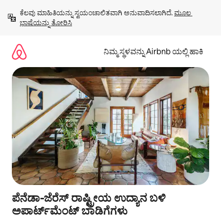
ವಿಷಯಕ್ಕೆ
ಕೆಲವು ಮಾಹಿತಿಯನ್ನು ಸ್ವಯಂಚಾಲಿತವಾಗಿ ಅನುವಾದಿಸಲಾಗಿದೆ. 
ಮೂಲ 
ಹೋಗಿ
ಭಾಷೆಯನ್ನು ತೋರಿಸಿ
ನಿಮ್ಮ ಸ್ಥಳವನ್ನು Airbnb ಯಲ್ಲಿ ಹಾಕಿ
ಪೆನೆಡಾ-ಜೆರೆಸ್ ರಾಷ್ಟ್ರೀಯ ಉದ್ಯಾನ ಬಳಿ
ಅಪಾರ್ಟ್‌ಮೆಂಟ್ ಬಾಡಿಗೆಗಳು