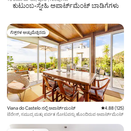
ಕುಟುಂಬ-ಸ್ನೇಹಿ ಅಪಾರ್ಟ್‌ಮೆಂಟ್ ಬಾಡಿಗೆಗಳು
ಗೆಸ್ಟ್‌ಗಳ ಅಚ್ಚುಮೆಚ್ಚಿನದು
ಗೆಸ್ಟ್‌ಗಳ ಅಚ್ಚುಮೆಚ್ಚಿನದು
Viana do Castelo ನಲ್ಲಿ ಅಪಾರ್ಟ್‌ಮಂಟ್
5 ರಲ್ಲಿ 4.88 ಸರಾ
4.88 (125)
ಟೆರೇಸ್, ಸಮುದ್ರ ಮತ್ತು ಪರ್ವತ ನೋಟವನ್ನು ಹೊಂದಿರುವ ಅಪಾರ್ಟ್‌ಮೆಂಟ್