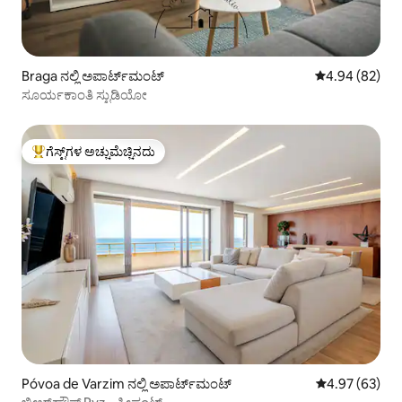
Braga ನಲ್ಲಿ ಅಪಾರ್ಟ್‌ಮಂಟ್
5 ರಲ್ಲಿ 4.94 ಸರ
4.94 (82)
ಸೂರ್ಯಕಾಂತಿ ಸ್ಟುಡಿಯೋ
ಗೆಸ್ಟ್‌ಗಳ ಅಚ್ಚುಮೆಚ್ಚಿನದು
ಗೆಸ್ಟ್‌ಗಳಿಗೆ ಅತಿ ಹೆಚ್ಚು ಅಚ್ಚುಮೆಚ್ಚಿನದು
Póvoa de Varzim ನಲ್ಲಿ ಅಪಾರ್ಟ್‌ಮಂಟ್
5 ರಲ್ಲಿ 4.97 ಸರ
4.97 (63)