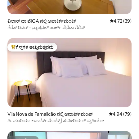
ವಿಲಾರ್ ದಾ ವೆIGA ನಲ್ಲಿ ಅಪಾರ್ಟ್‌ಮಂಟ್
5 ರಲ್ಲಿ 4.72 ಸರ
4.72 (39)
ಗೆರೆಸ್ ರಿವರ್ - ನ್ಯಾಷನಲ್ ಪಾರ್ಕ್ ಪೆನೆಡಾ ಗೆರೆಸ್
ಗೆಸ್ಟ್‌ಗಳ ಅಚ್ಚುಮೆಚ್ಚಿನದು
ಗೆಸ್ಟ್‌ಗಳಿಗೆ ಅತಿ ಹೆಚ್ಚು ಅಚ್ಚುಮೆಚ್ಚಿನದು
Vila Nova de Famalicão ನಲ್ಲಿ ಅಪಾರ್ಟ್‌ಮಂಟ್
5 ರಲ್ಲಿ 4.94 ಸರ
4.94 (79)
ಡಿ. ಮಾರಿಯಾ ಅಪಾರ್ಟ್‌ಮೆಂಟ್ಸ್ | ಸುಪೀರಿಯರ್ ಸ್ಟುಡಿಯೋ