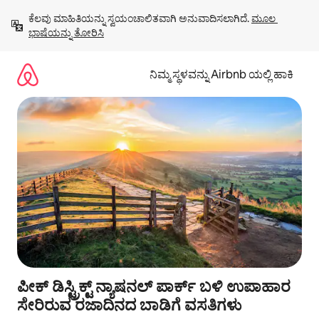
ವಿಷಯಕ್ಕೆ
ಕೆಲವು ಮಾಹಿತಿಯನ್ನು ಸ್ವಯಂಚಾಲಿತವಾಗಿ ಅನುವಾದಿಸಲಾಗಿದೆ. 
ಮೂಲ 
ಹೋಗಿ
ಭಾಷೆಯನ್ನು ತೋರಿಸಿ
ನಿಮ್ಮ ಸ್ಥಳವನ್ನು Airbnb ಯಲ್ಲಿ ಹಾಕಿ
ಪೀಕ್ ಡಿಸ್ಟ್ರಿಕ್ಟ್ ನ್ಯಾಷನಲ್ ಪಾರ್ಕ್ ಬಳಿ ಉಪಾಹಾರ
ಸೇರಿರುವ ರಜಾದಿನದ ಬಾಡಿಗೆ ವಸತಿಗಳು