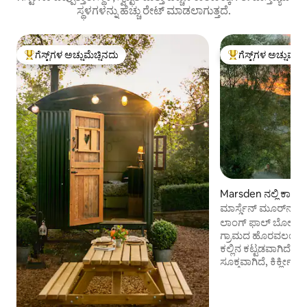
ಸ್ಥಳಗಳನ್ನು ಹೆಚ್ಚು ರೇಟ್ ಮಾಡಲಾಗುತ್ತದೆ.
ಗೆಸ್ಟ್‌ಗಳ ಅಚ್ಚುಮೆಚ್ಚಿನದು
ಗೆಸ್ಟ್‌ಗಳ ಅಚ್ಚುಮೆಚ್
ಗೆಸ್ಟ್‌ಗಳಿಗೆ ಅತಿ ಹೆಚ್ಚು ಅಚ್ಚುಮೆಚ್ಚಿನದು
ಗೆಸ್ಟ್‌ಗಳಿಗೆ ಅತಿ ಹೆಚ್ಚು
Marsden ನಲ್ಲಿ ಕಾಟೇ
ಮಾರ್ಸ್ಡೆನ್ ಮೂರ್‌ನಲ್ಲಿ 
ಲಾಂಗ್ ಫಾಲ್ ಬೋಡಿ ವೆಸ್ಟ
ಗ್ರಾಮದ ಹೊರವಲಯದಲ
ಕಲ್ಲಿನ ಕಟ್ಟಡವಾಗಿದೆ. ವಾ
ಸೂಕ್ತವಾಗಿದೆ, ಕಿರ್ಕ್ಲೀಸ್
ಹಾದುಹೋಗುತ್ತದೆ ಮತ್ತು ಪ
ವೇ ಹತ್ತಿರದಲ್ಲಿದೆ. ಕೆ
ಟ್ರಾನ್ಸ್‌ಪೆನ್ನೈನ್ ಟ್ರೇಲ