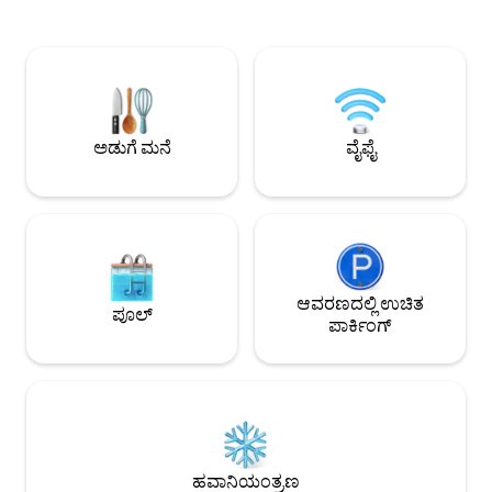
ಐತಿಹಾಸಿಕ ಡೌನ್‌ಟೌನ್ ಬೌಲ್ಡರ್ ಕ್ರೀಕ್ ಮತ್ತು ಸಾಂಟಾ
ಬೆರಗುಗೊಳಿಸುವ ವಿಹ
ಕ್ರೂಜ್ ಬೋರ್ಡ್‌ವಾಕ್‌ಗೆ ಹತ್ತಿರದಲ್ಲಿ, ಇದು ಸಾಂಟಾ
ಮೋಡಿ ಮತ್ತು ಉನ್ನತ ಬ
ಕ್ರೂಜ್ ಕೌಂಟಿಯನ್ನು ಅನ್ವೇಷಿಸಲು ಪರಿಪೂರ್ಣ
ಸುಲಭ ಪ್ರವೇಶವನ್ನು ನೀಡುತ್ತದೆ. ಹೆದ್ದ
ನೆಲೆಯಾಗಿದೆ. ಸಂಪರ್ಕ ಮತ್ತು
ಕೇವಲ 12 ನಿಮಿಷಗಳಲ್ಲಿ, ನ
ಆರಾಮದಾಯಕವಾಗಿರುವಾಗ ಪ್ರಕೃತಿಯಲ್ಲಿ ನಿಮ್ಮನ್ನು
ಸಾಂಟಾ ಕ್ರೂಜ್, ನಾಪಾ ವ
ತಲ್ಲೀನಗೊಳಿಸಿ. ಯಾವುದೇ ರೀತಿಯಲ್ಲಿ, ನಿಮ್ಮ
ಅನ್ವೇಷಿಸಲು ಸೂಕ್ತವಾಗಿ 
ವಾಸ್ತವ್ಯವನ್ನು ನೀವು ಆನಂದಿಸುತ್ತೀರಿ! SCC ಅನುಮತಿ
ಸ್ತಬ್ಧ, ಪ್ರಕೃತಿ ತುಂಬಿದ ವಾ
ಅಡುಗೆ ಮನೆ
ವೈಫೈ
#251382
ಆನಂದಿಸುತ್ತಿರುವಾಗ.
ಆವರಣದಲ್ಲಿ ಉಚಿತ
ಪೂಲ್
ಪಾರ್ಕಿಂಗ್
ಹವಾನಿಯಂತ್ರಣ