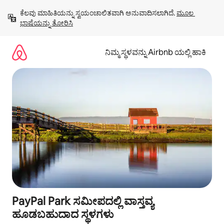
ವಿಷಯಕ್ಕೆ
ಕೆಲವು ಮಾಹಿತಿಯನ್ನು ಸ್ವಯಂಚಾಲಿತವಾಗಿ ಅನುವಾದಿಸಲಾಗಿದೆ. 
ಮೂಲ 
ಹೋಗಿ
ಭಾಷೆಯನ್ನು ತೋರಿಸಿ
ನಿಮ್ಮ ಸ್ಥಳವನ್ನು Airbnb ಯಲ್ಲಿ ಹಾಕಿ
PayPal Park ಸಮೀಪದಲ್ಲಿ ವಾಸ್ತವ್ಯ
ಹೂಡಬಹುದಾದ ಸ್ಥಳಗಳು