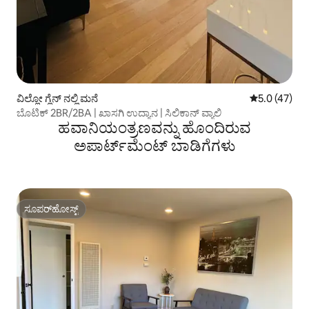
ವಿಲ್ಲೋ ಗ್ಲೆನ್ ನಲ್ಲಿ ಮನೆ
5 ರಲ್ಲಿ 5.0 ಸರ
5.0 (47)
ಬೊಟಿಕ್ 2BR/2BA | ಖಾಸಗಿ ಉದ್ಯಾನ | ಸಿಲಿಕಾನ್ ವ್ಯಾಲಿ
ಹವಾನಿಯಂತ್ರಣವನ್ನು ಹೊಂದಿರುವ
ಅಪಾರ್ಟ್‌ಮೆಂಟ್‌ ಬಾಡಿಗೆಗಳು
ಸೂಪರ್‌ಹೋಸ್ಟ್
ಸೂಪರ್‌ಹೋಸ್ಟ್