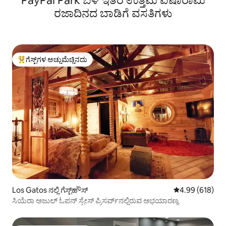
PayPal Park ಬಳಿ ಇತರ ಉತ್ತಮ ಐಷಾರಾಮಿ
ರಜಾದಿನದ ಬಾಡಿಗೆ ವಸತಿಗಳು
ಗೆಸ್ಟ್‌ಗಳ ಅಚ್ಚುಮೆಚ್ಚಿನದು
ಗೆಸ್ಟ್‌ಗಳಿಗೆ ಅತಿ ಹೆಚ್ಚು ಅಚ್ಚುಮೆಚ್ಚಿನದು
Los Gatos ನಲ್ಲಿ ಗೆಸ್ಟ್‌ಹೌಸ್
5 ರಲ್ಲಿ 4.99 ಸರಾ
4.99 (618)
ಸಿಯೆರಾ ಅಜುಲ್ ಓಪನ್ ಸ್ಪೇಸ್ ಪ್ರಿಸರ್ವ್‌ನಲ್ಲಿರುವ ಅಭಯಾರಣ್ಯ