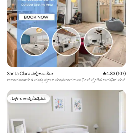
Santa Clara ನಲ್ಲಿ ಕಾಂಡೋ
5 ರಲ್ಲಿ 4.83 ಸರಾ
4.83 (107)
ಆರಾಮದಾಯಕ ಮತ್ತು ಪ್ರಕಾಶಮಾನವಾದ ಜಪಾನೀಸ್ ಪ್ರೇರಿತ ಆಧುನಿಕ ಮನೆ
ಗೆಸ್ಟ್‌ಗಳ ಅಚ್ಚುಮೆಚ್ಚಿನದು
ಗೆಸ್ಟ್‌ಗಳ ಅಚ್ಚುಮೆಚ್ಚಿನದು