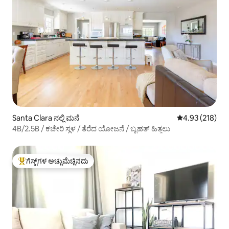
Santa Clara ನಲ್ಲಿ ಮನೆ
5 ರಲ್ಲಿ 4.93 ಸರಾ
4.93 (218)
4B/2.5B / ಕಚೇರಿ ಸ್ಥಳ / ತೆರೆದ ಯೋಜನೆ / ಬೃಹತ್ ಹಿತ್ತಲು
ಗೆಸ್ಟ್‌ಗಳ ಅಚ್ಚುಮೆಚ್ಚಿನದು
ಗೆಸ್ಟ್‌ಗಳಿಗೆ ಅತಿ ಹೆಚ್ಚು ಅಚ್ಚುಮೆಚ್ಚಿನದು