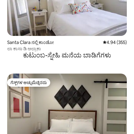
Santa Clara ನಲ್ಲಿ ಕಾಂಡೋ
5 ರಲ್ಲಿ 4.94 ಸರಾ
4.94 (355)
ಲಾ ಕಾಸಾ ಡಿ ಅಲ್ಪಾಕಾ
ಕುಟುಂಬ-ಸ್ನೇಹಿ ಮನೆಯ ಬಾಡಿಗೆಗಳು
ಗೆಸ್ಟ್‌ಗಳ ಅಚ್ಚುಮೆಚ್ಚಿನದು
ಗೆಸ್ಟ್‌ಗಳ ಅಚ್ಚುಮೆಚ್ಚಿನದು