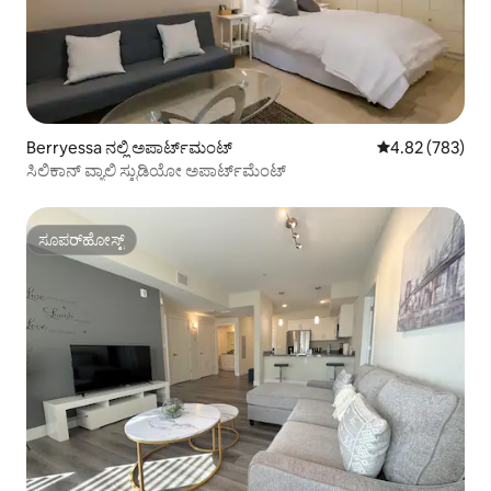
Berryessa ನಲ್ಲಿ ಅಪಾರ್ಟ್‌ಮಂಟ್
5 ರಲ್ಲಿ 4.82 ಸರಾ
4.82 (783)
ಸಿಲಿಕಾನ್ ವ್ಯಾಲಿ ಸ್ಟುಡಿಯೋ ಅಪಾರ್ಟ್‌ಮೆಂಟ್
ಸೂಪರ್‌ಹೋಸ್ಟ್
ಸೂಪರ್‌ಹೋಸ್ಟ್