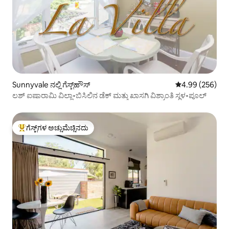
Sunnyvale ನಲ್ಲಿ ಗೆಸ್ಟ್‌ಹೌಸ್
5 ರಲ್ಲಿ 4.99 ಸರಾ
4.99 (256)
ಲಶ್ ಐಷಾರಾಮಿ ವಿಲ್ಲಾ•ಬಿಸಿಲಿನ ಡೆಕ್ ಮತ್ತು ಖಾಸಗಿ ವಿಶ್ರಾಂತಿ ಸ್ಥಳ•ಪೂಲ್
ಗೆಸ್ಟ್‌ಗಳ ಅಚ್ಚುಮೆಚ್ಚಿನದು
ಗೆಸ್ಟ್‌ಗಳಿಗೆ ಅತಿ ಹೆಚ್ಚು ಅಚ್ಚುಮೆಚ್ಚಿನದು