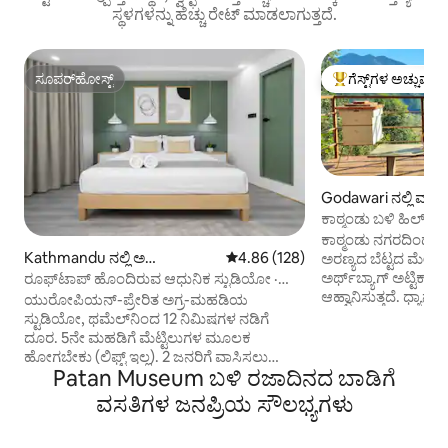
ಸ್ಥಳಗಳನ್ನು ಹೆಚ್ಚು ರೇಟ್ ಮಾಡಲಾಗುತ್ತದೆ.
ಸೂಪರ್‌ಹೋಸ್ಟ್
ಗೆಸ್ಟ್‌ಗಳ ಅಚ್ಚುಮೆಚ್
ಸೂಪರ್‌ಹೋಸ್ಟ್
ಗೆಸ್ಟ್‌ಗಳಿಗೆ ಅತಿ ಹೆಚ್ಚು
Godawari ನಲ್ಲಿ ಮಣ್ಣ
ಕಾಠ್ಮಂಡು ಬಳಿ ಹಿಲ್‌ಟ
ಕಾಠ್ಮಂಡು ನಗರದಿಂದ 12
Kathmandu ನಲ್ಲಿ ಅ
5 ರಲ್ಲಿ 4.86 ಸರಾಸರಿ ರೇಟಿಂಗ್, 128 ವಿ
4.86 (128)
ಅರಣ್ಯದ ಬೆಟ್ಟದ ಮೇಲೆ
ಪಾರ್ಟ್‌ಮಂಟ್
ಅರ್ಥ್‌ಬ್ಯಾಗ್ ಅಟ್ಟಿಕ್ 
ರೂಫ್‌ಟಾಪ್ ಹೊಂದಿರುವ ಆಧುನಿಕ ಸ್ಟುಡಿಯೋ ·
ಆಹ್ವಾನಿಸುತ್ತದೆ. ಧ್ಯಾನಕ್
ಥಮೆಲ್ ಹತ್ತಿರ
ಯುರೋಪಿಯನ್-ಪ್ರೇರಿತ ಅಗ್ರ-ಮಹಡಿಯ
ಸಂರಕ್ಷಣಾಲಯವನ್ನು 
ಸ್ಟುಡಿಯೋ, ಥಮೆಲ್‌ನಿಂದ 12 ನಿಮಿಷಗಳ ನಡಿಗೆ
ಆಹಾರ ಅರಣ್ಯದ ಮೇಲೆ ಡೆ
ದೂರ. 5ನೇ ಮಹಡಿಗೆ ಮೆಟ್ಟಿಲುಗಳ ಮೂಲಕ
ಪಡೆಯಿರಿ. ಸರಳತೆಯಲ್ಲಿ 
ಹೋಗಬೇಕು (ಲಿಫ್ಟ್ ಇಲ್ಲ). 2 ಜನರಿಗೆ ವಾಸಿಸಲು
ಮಾಡಿದ ಪ್ರೀತಿಯ ಶ್ರಮ; ಪ
Patan Museum ಬಳಿ ರಜಾದಿನದ ಬಾಡಿಗೆ
(ದೃಢ). ಕಿಂಗ್ ಬೆಡ್, ಎಸಿ, ಸಂಪೂರ್ಣ ಪಾಕಶಾಲೆ,
ಹಿಮಾಲಯದ ನೋಟಗಳೊಂ
ಮೀಸಲಾದ ಕೆಲಸದ ಸ್ಥಳ, ವಾಷಿಂಗ್ ಮಷಿನ್,
ವಸತಿಗಳ ಜನಪ್ರಿಯ ಸೌಲಭ್ಯಗಳು
ಅಥವಾ ಅರಣ್ಯ ಹಾದಿಗಳಲ್
ರೇನ್‌ಫಾಲ್ ಶವರ್ ಹೊಂದಿರುವ ಎನ್‌ಸೂಟ್.
ದಿನಗಳು, ಮೃದುವಾದ ಮೌ
ಬಾರ್ಬೆಕ್ಯೂ ಹೊಂದಿರುವ ಹಂಚಿಕೆಯ ಮೇಲ್ಛಾವಣಿಯ