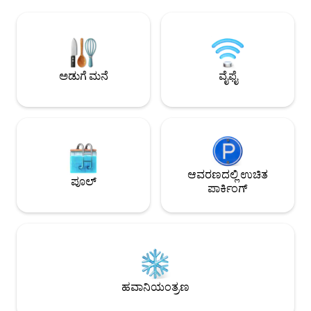
ಸೂಕ್ತವಾಗಿದೆ. ವೇಗದ ವೈಫ
ಟೆರೇಸ್. 2-ಚಕ್ರ ವಾಹನಗಳಿಗೆ ಉಚಿತ ಪಾರ್ಕಿಂಗ್.
ನಗರದಿಂದ 40 ನಿಮಿಷಗ
ಜೋಡಿಗಳು, ಏಕವ್ಯಕ್ತಿ ಪ್ರಯಾಣಿಕರು, ಡಿಜಿಟಲ್
ವಿಶಿಷ್ಟ ಅಭಯಾರಣ್ಯದಲ್ಲ
ನೋಮಾಡ್‌ಗಳು ಮತ್ತು ಚಾರಣಿಗರಿಗೆ ಸೂಕ್ತವಾಗಿದೆ
ಮತ್ತು ರೀಚಾರ್ಜ್ ಮಾಡಿ
(ಉಚಿತ ಲಗೇಜ್ ಲಾಕರ್). ಕೀಲಿರಹಿತ ಸ್ವಯಂ ಚೆಕ್-
ಇನ್ — ಹೋಸ್ಟ್ ಭೇಟಿ ಇಲ್ಲ. ಗೌಪ್ಯತೆಗಾಗಿ
ಮಾನವರಹಿತ. ಮರುಪಾವತಿಸಬಹುದಾದ ಭದ್ರತಾ
ಅಡುಗೆ ಮನೆ
ವೈಫೈ
ಠೇವಣಿ ಅಗತ್ಯವಿದೆ. ಸ್ಕ್ಯಾಂಡಿನೇವಿಯನ್ ಸರಳತೆಯು
ನೇಪಾಳಿ ಆತ್ಮೀಯತೆಯನ್ನು ಸಂಧಿಸುತ್ತದೆ.
ಆವರಣದಲ್ಲಿ ಉಚಿತ
ಪೂಲ್
ಪಾರ್ಕಿಂಗ್
ಹವಾನಿಯಂತ್ರಣ