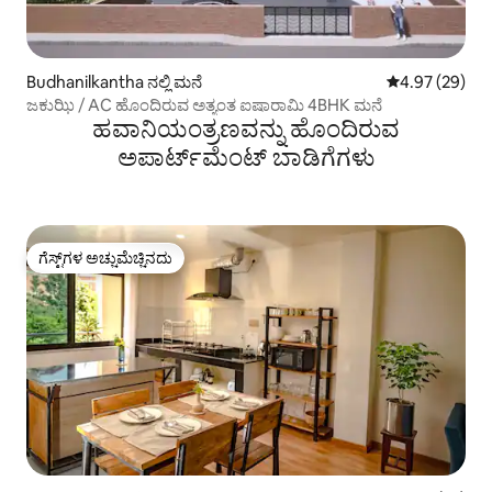
Budhanilkantha ನಲ್ಲಿ ಮನೆ
5 ರಲ್ಲಿ 4.97 ಸರ
4.97 (29)
ಜಕುಝಿ / AC ಹೊಂದಿರುವ ಅತ್ಯಂತ ಐಷಾರಾಮಿ 4BHK ಮನೆ
ಹವಾನಿಯಂತ್ರಣವನ್ನು ಹೊಂದಿರುವ
ಅಪಾರ್ಟ್‌ಮೆಂಟ್‌ ಬಾಡಿಗೆಗಳು
ಗೆಸ್ಟ್‌ಗಳ ಅಚ್ಚುಮೆಚ್ಚಿನದು
ಗೆಸ್ಟ್‌ಗಳ ಅಚ್ಚುಮೆಚ್ಚಿನದು