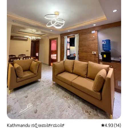
Kathmandu ನಲ್ಲಿ ಅಪಾರ್ಟ್‌ಮಂಟ್
5 ರಲ್ಲಿ 4.93 ಸರ
4.93 (14)