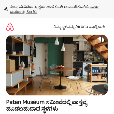
ವಿಷಯಕ್ಕೆ
ಕೆಲವು ಮಾಹಿತಿಯನ್ನು ಸ್ವಯಂಚಾಲಿತವಾಗಿ ಅನುವಾದಿಸಲಾಗಿದೆ. 
ಮೂಲ 
ಹೋಗಿ
ಭಾಷೆಯನ್ನು ತೋರಿಸಿ
ನಿಮ್ಮ ಸ್ಥಳವನ್ನು Airbnb ಯಲ್ಲಿ ಹಾಕಿ
Patan Museum ಸಮೀಪದಲ್ಲಿ ವಾಸ್ತವ್ಯ
ಹೂಡಬಹುದಾದ ಸ್ಥಳಗಳು