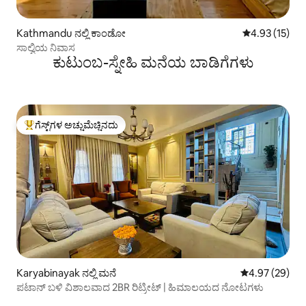
Kathmandu ನಲ್ಲಿ ಕಾಂಡೋ
5 ರಲ್ಲಿ 4.93 ಸರ
4.93 (15)
ಸಾಲ್ವಿಯ ನಿವಾಸ
ಕುಟುಂಬ-ಸ್ನೇಹಿ ಮನೆಯ ಬಾಡಿಗೆಗಳು
ಗೆಸ್ಟ್‌ಗಳ ಅಚ್ಚುಮೆಚ್ಚಿನದು
ಗೆಸ್ಟ್‌ಗಳಿಗೆ ಅತಿ ಹೆಚ್ಚು ಅಚ್ಚುಮೆಚ್ಚಿನದು
Karyabinayak ನಲ್ಲಿ ಮನೆ
5 ರಲ್ಲಿ 4.97 ಸರ
4.97 (29)
ಪಟಾನ್ ಬಳಿ ವಿಶಾಲವಾದ 2BR ರಿಟ್ರೀಟ್ | ಹಿಮಾಲಯದ ನೋಟಗಳು