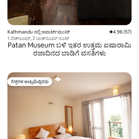
Kathmandu ನಲ್ಲಿ ಅಪಾರ್ಟ್‌ಮಂಟ್
5 ರಲ್ಲಿ 4.96 ಸರ
4.96 (57)
1 ಬೆಡ್‌ರೂಮ್, 2 ಬಾತ್‌ರೂಮ್ ಸೂಟ್
Patan Museum ಬಳಿ ಇತರ ಉತ್ತಮ ಐಷಾರಾಮಿ
ರಜಾದಿನದ ಬಾಡಿಗೆ ವಸತಿಗಳು
ಗೆಸ್ಟ್‌ಗಳ ಅಚ್ಚುಮೆಚ್ಚಿನದು
ಗೆಸ್ಟ್‌ಗಳ ಅಚ್ಚುಮೆಚ್ಚಿನದು