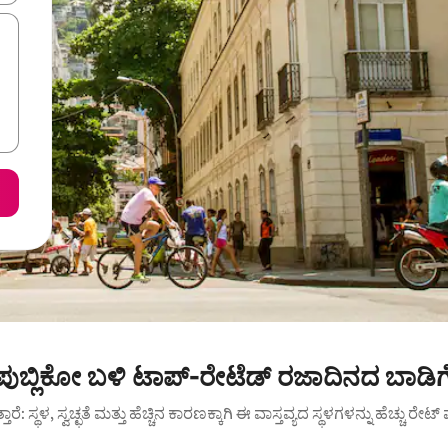
ಪುಬ್ಲಿಕೋ ಬಳಿ ಟಾಪ್-ರೇಟೆಡ್ ರಜಾದಿನದ ಬಾಡಿಗ
ುತ್ತಾರೆ: ಸ್ಥಳ, ಸ್ವಚ್ಛತೆ ಮತ್ತು ಹೆಚ್ಚಿನ ಕಾರಣಕ್ಕಾಗಿ ಈ ವಾಸ್ತವ್ಯದ ಸ್ಥಳಗಳನ್ನು ಹೆಚ್ಚು ರೇ