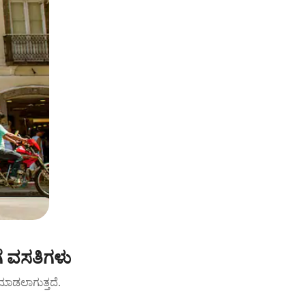
ೆ ವಸತಿಗಳು
ಟ್ ಮಾಡಲಾಗುತ್ತದೆ.