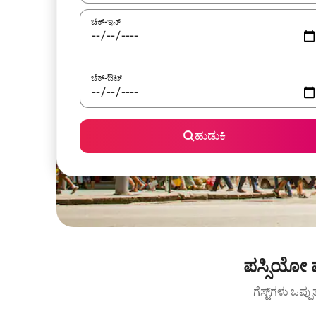
ಚೆಕ್-ಇನ್
ಚೆಕ್-ಔಟ್
ಹುಡುಕಿ
ಪಸ್ಸಿಯೋ 
ಗೆಸ್ಟ್‌ಗಳು ಒಪ್ಪ