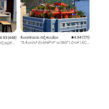
ಕೋಪಕಬಾನಾ ನಲ್ಲಿ ಕಾಂಡೋ
5 ರಲ್ಲಿ 4.94 ಸರಾಸರಿ ರೇಟಿಂ
4.94 (171)
ರಲ್ಲಿ 4.93 ಸರಾಸರಿ ರೇಟಿಂಗ್, 448 ವಿಮರ್ಶೆಗಳು
4.93 (448)
"ದಿ ಕೋರಲ್ ಪೆಂಟ್‌ಹೌಸ್" w/360° | ಬೀಚ್ | AC
ಲಿ ಫ್ಲಾಟ್
ಆಲ್ Rm