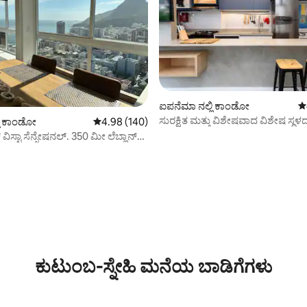
ಐಪನೆಮಾ ನಲ್ಲಿ ಕಾಂಡೋ
5 
ಸುರಕ್ಷಿತ ಮತ್ತು ವಿಶೇಷವಾದ ವಿಶೇಷ ಸ್ಥಳದಲ್
್ಲಿ ಕಾಂಡೋ
5 ರಲ್ಲಿ 4.98 ಸರಾಸರಿ ರೇಟಿಂಗ್, 140 ವಿಮರ್ಶೆಗಳು
4.98 (140)
ಮಾಡಿ
 ವಿಸ್ಟಾ ಸೆನ್ಸೇಷನಲ್. 350 ಮೀ ಲೆಬ್ಲಾನ್
್, 101 ವಿಮರ್ಶೆಗಳು
ಕುಟುಂಬ-ಸ್ನೇಹಿ ಮನೆಯ ಬಾಡಿಗೆಗಳು