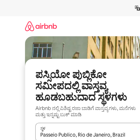
ವಿಷಯಕ್ಕೆ
ಹೋಗಿ
ಪಸ್ಸಿಯೋ ಪುಬ್ಲಿಕೋ
ಸಮೀಪದಲ್ಲಿ ವಾಸ್ತವ್ಯ
ಹೂಡಬಹುದಾದ ಸ್ಥಳಗಳು
Airbnb ನಲ್ಲಿ ವಿಶಿಷ್ಟ ರಜಾ ಬಾಡಿಗೆ ವಾಸ್ತವ್ಯಗಳು, ಮನೆಗಳು
ಮತ್ತು ಇನ್ನಷ್ಟು ಬುಕ್ ಮಾಡಿ
ಸ್ಥಳ
ಫಲಿತಾಂಶಗಳು ಲಭ್ಯವಿರುವಾಗ, ಅಪ್ ಮತ್ತು ಡೌನ್ ಬಾಣದ ಕೀಲಿಗಳೊ