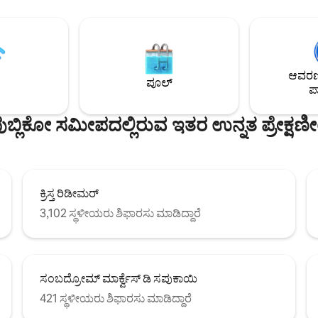
ೆಗಳನ್ನು ಹೊಂದಿದೆ. ಸೂಟ್‌ಗೆ ಪ್ರವೇಶವು
ಮನೆಯಲ್ಲಿಯೇ ಇರಿ. ಹಾದಿಗಳು ಮತ್ತು 
ಿದೆ. ಸೂಟ್ ರೋಡ್ರಿಗೊ ಡಿ ಫ್ರೀಟಾಸ್
ಮೇಲೆ ಸಾಹಸ ಮಾಡಲು ಬಯಸುವಿರಾ? ಪ್
ಕ್ ಮಾರ್ಗದಿಂದ ಎರಡು ಮೆಟ್ಟಿಲುಗಳು,
ಅನ್ವೇಷಿಸಿ. ನಿಮಗೆ ಕಡಲತೀರ, ಗದ್ದಲ ಮತ್
ಗಾರ್ಡನ್ಸ್‌ನಿಂದ 5 ನಿಮಿಷಗಳ ನಡಿಗೆ,
ಬೇಕೇ? ನಿಮ್ಮ ಕಾರನ್ನು ತೆಗೆದುಕೊಂಡು ಕೆ
, ಲೆಬ್ಲಾನ್ ಮತ್ತು ಇಪಾನೆಮಾ
ನಿಮಿಷಗಳವರೆಗೆ ಚಾಲನೆ ಮಾಡಿ. ಪ್ರಾಪರ್ಟ
ಆವರಣದ
 10 ನಿಮಿಷಗಳ ಡ್ರೈವ್ ಆಗಿದೆ.
ಪ್ರವೇಶಿಸಲು ಕಾರನ್ನು ಹೊಂದಿರುವುದು ಸೂಕ
ಪೂಲ್
ಪಾ
ನಾನು ಚಾಲಕರನ್ನು ರೆಫರ್ ಮಾಡಬಹುದು.
ುಬ್ಲಿಕೋ ಸಮೀಪದಲ್ಲಿರುವ ಇತರ ಉನ್ನತ ಪ್ರೇಕ್ಷಣ
ಕ್ರಿಸ್ತ ರಿಡೀಮರ್
3,102 ಸ್ಥಳೀಯರು ಶಿಫಾರಸು ಮಾಡಿದ್ದಾರೆ
ಸಂಬದ್ರೋಮ್ ಮಾರ್ಕ್ವೆಸ್ ಡಿ ಸಪುಕಾಯಿ
421 ಸ್ಥಳೀಯರು ಶಿಫಾರಸು ಮಾಡಿದ್ದಾರೆ