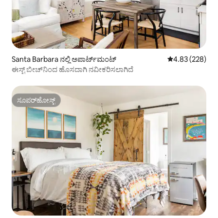
Santa Barbara ನಲ್ಲಿ ಅಪಾರ್ಟ್‌ಮಂಟ್
5 ರಲ್ಲಿ 4.83 ಸರಾ
4.83 (228)
ಈಸ್ಟ್ ಬೀಚ್‌ನಿಂದ ಹೊಸದಾಗಿ ನವೀಕರಿಸಲಾಗಿದೆ
ಸೂಪರ್‌ಹೋಸ್ಟ್
ಸೂಪರ್‌ಹೋಸ್ಟ್