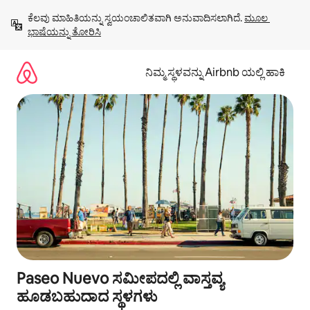
ವಿಷಯಕ್ಕೆ
ಕೆಲವು ಮಾಹಿತಿಯನ್ನು ಸ್ವಯಂಚಾಲಿತವಾಗಿ ಅನುವಾದಿಸಲಾಗಿದೆ. 
ಮೂಲ 
ಹೋಗಿ
ಭಾಷೆಯನ್ನು ತೋರಿಸಿ
ನಿಮ್ಮ ಸ್ಥಳವನ್ನು Airbnb ಯಲ್ಲಿ ಹಾಕಿ
Paseo Nuevo ಸಮೀಪದಲ್ಲಿ ವಾಸ್ತವ್ಯ
ಹೂಡಬಹುದಾದ ಸ್ಥಳಗಳು