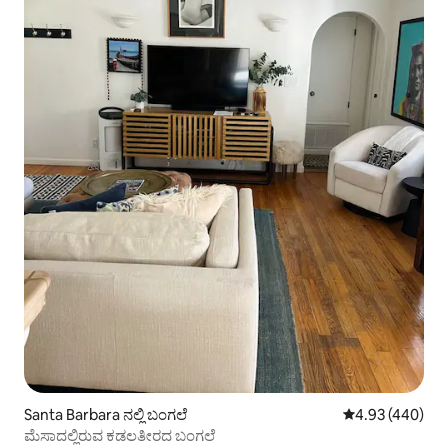
Santa Barbara ನಲ್ಲಿ ಬಂಗಲೆ
5 ರಲ್ಲಿ 4.93 ಸರಾ
4.93 (440)
ಮೆಸಾದಲ್ಲಿರುವ ಕಡಲತೀರದ ಬಂಗಲೆ