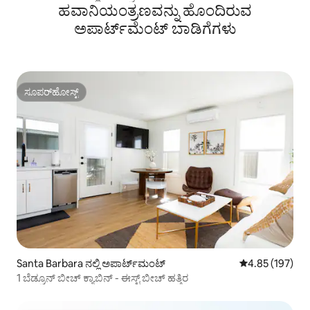
ಹವಾನಿಯಂತ್ರಣವನ್ನು ಹೊಂದಿರುವ
ಅಪಾರ್ಟ್‌ಮೆಂಟ್‌ ಬಾಡಿಗೆಗಳು
ಸೂಪರ್‌ಹೋಸ್ಟ್
ಸೂಪರ್‌ಹೋಸ್ಟ್
Santa Barbara ನಲ್ಲಿ ಅಪಾರ್ಟ್‌ಮಂಟ್
5 ರಲ್ಲಿ 4.85 ಸರಾ
4.85 (197)
1 ಬೆಡ್ರೂನ್ ಬೀಚ್ ಕ್ಯಾಬಿನ್ - ಈಸ್ಟ್ ಬೀಚ್ ಹತ್ತಿರ