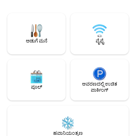
ಕರೆದೊಯ್ಯಬಹುದು. ನಾನು ಹೇಳಲು
ವಿಶ್ರಾಂತಿ ಮಾಡಲು, ನಿಮ
ಪ್ರಯತ್ನಿಸುತ್ತಿರುವುದು ಏನೆಂದು ನಾನು ಊಹಿಸುತ್ತೇನೆ,
ವಿಶ್ರಾಂತಿ ಪಡೆಯಲು ಒಂ
ನೀವು ಇಲ್ಲಿಯೇ ಇದ್ದಾಗ, ನೀವು 5-ಸ್ಟಾರ್
ಅನ್ಯೋನ್ಯವಾಗಿದೆ. ಈ ಸ್ಥಳ
ಅನುಭವವನ್ನು ಹೊಂದಿರುತ್ತೀರಿ. ನಾನು ಭರವಸೆ
ಪಾರ್ಲರ್ ಕಾರ್ ಎಂದು
ನೀಡುತ್ತೇನೆ. ಆದ್ದರಿಂದ, ಪಿಯರ್‌ನಲ್ಲಿ ನಡೆಯಿರಿ,
ಸೂಕ್ತವಾಗಿದೆ! ಹೆಚ್ಚು ವ
ಕಡಲತೀರದಲ್ಲಿ ವಿಸ್ತರಿಸಿ, ಡಾಲ್ಫಿನ್ ಪಾಡ್‌ಗಳ ನಡುವೆ
ಹಂಚಿಕೊಳ್ಳಲು, ಫೈರ್
ಸರ್ಫ್ ಮಾಡಿ ಮತ್ತು ಕೆಲವು ಸ್ಥಳೀಯ ವೈನ್‌ಗಳನ್ನು
ಸೋಫಾಗಳ ಸುತ್ತಲೂ ವಿಶ
ಅಡುಗೆ ಮನೆ
ವೈಫೈ
ಸ್ಯಾಂಪಲ್ ಮಾಡಿ.
ಬಿಚ್ಚಲು ಸೂಕ್ತವಾಗಿದೆ.
ಆವರಣದಲ್ಲಿ ಉಚಿತ
ಪೂಲ್
ಪಾರ್ಕಿಂಗ್
ಹವಾನಿಯಂತ್ರಣ