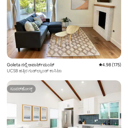
Goleta ನಲ್ಲಿ ಅಪಾರ್ಟ್‌ಮಂಟ್
5 ರಲ್ಲಿ 4.98 ಸರಾ
4.98 (175)
UCSB ಹತ್ತಿರ ಗುಡ್‌ಲ್ಯಾಂಡ್ ಕಾಸಿಟಾ
ಸೂಪರ್‌ಹೋಸ್ಟ್
ಸೂಪರ್‌ಹೋಸ್ಟ್