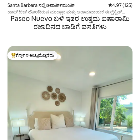
Santa Barbara ನಲ್ಲಿ ಅಪಾರ್ಟ್‌ಮಂಟ್
5 ರಲ್ಲಿ 4.97 ಸರಾ
4.97 (125)
ಹಾಟ್ ಟಬ್ ಹೊಂದಿರುವ ಮುದ್ದಾದ ಮತ್ತು ಆರಾಮದಾಯಕ ಈಸ್ಟ್‌ಸೈಡ್
Paseo Nuevo ಬಳಿ ಇತರ ಉತ್ತಮ ಐಷಾರಾಮಿ
ಗೆಟ್‌ಅವೇ!
ರಜಾದಿನದ ಬಾಡಿಗೆ ವಸತಿಗಳು
ಗೆಸ್ಟ್‌ಗಳ ಅಚ್ಚುಮೆಚ್ಚಿನದು
ಗೆಸ್ಟ್‌ಗಳಿಗೆ ಅತಿ ಹೆಚ್ಚು ಅಚ್ಚುಮೆಚ್ಚಿನದು