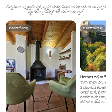
ಗೆಸ್ಟ್‌ಗಳು ಒಪ್ಪುತ್ತಾರೆ: ಸ್ಥಳ, ಸ್ವಚ್ಛತೆ ಮತ್ತು ಹೆಚ್ಚಿನ ಕಾರಣಕ್ಕಾಗಿ ಈ ವಾಸ್ತವ್ಯದ
ಸ್ಥಳಗಳನ್ನು ಹೆಚ್ಚು ರೇಟ್ ಮಾಡಲಾಗುತ್ತದೆ.
ಸೂಪರ್‌ಹೋಸ್ಟ್
ಸೂಪರ್‌ಹೋಸ್ಟ್
ಸೂಪರ್‌ಹೋಸ್ಟ್
ಸೂಪರ್‌ಹೋಸ್ಟ್
Hornos ನಲ್ಲಿ ಕಾಟೇಜ್
ಕಾಸಾ ಪ್ಯಾರಾ 2/5, ಮಿ
2 ಮಲಗುವ ಕೋಣೆಗಳು, 
ಅಡುಗೆಮನೆ, ಫೈರ್‌ಪ್ಲೇ
ರೂಮ್ ಮತ್ತು ಅತ್ಯುತ್
ಟೆರೇಸ್ ಇರುವ ಮನೆ. ಹ
ಐತಿಹಾಸಿಕ ತಾಣವೆಂದು
ಪಾದಚಾರಿಗಳಿಗೆ ಮೀಸಲಾ