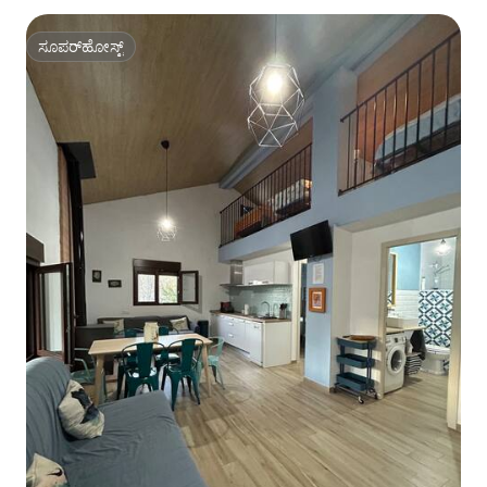
ಸೂಪರ್‌ಹೋಸ್ಟ್
ಸೂಪರ್‌ಹೋಸ್ಟ್