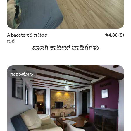
Albacete ನಲ್ಲಿ ಕಾಟೇಜ್
5 ರಲ್ಲಿ 4.88 ಸ
4.88 (8)
ಮನೆ
ಖಾಸಗಿ ಕಾಟೇಜ್ ಬಾಡಿಗೆಗಳು
ಸೂಪರ್‌ಹೋಸ್ಟ್
ಸೂಪರ್‌ಹೋಸ್ಟ್