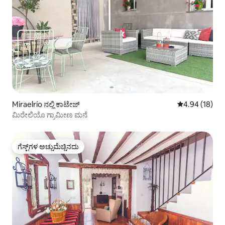
Miraelrío ನಲ್ಲಿ ಕಾಟೇಜ್
5 ರಲ್ಲಿ 4.94 ಸರ
4.94 (18)
ಮಿರೇಲಿಯೊ ಗ್ರಾಮೀಣ ಮನೆ
ಗೆಸ್ಟ್‌ಗಳ ಅಚ್ಚುಮೆಚ್ಚಿನದು
ಗೆಸ್ಟ್‌ಗಳ ಅಚ್ಚುಮೆಚ್ಚಿನದು