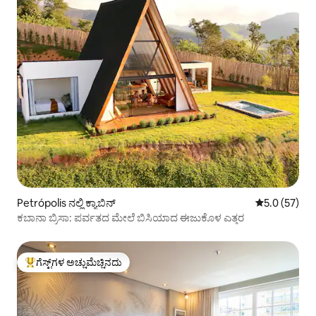
Petrópolis ನಲ್ಲಿ ಕ್ಯಾಬಿನ್
5 ರಲ್ಲಿ 5.0 ಸರ
5.0 (57)
ಕಬಾನಾ ಬ್ರಿಸಾ: ಪರ್ವತದ ಮೇಲೆ ಬಿಸಿಯಾದ ಈಜುಕೊಳ ಎತ್ತರ
ಗೆಸ್ಟ್‌ಗಳ ಅಚ್ಚುಮೆಚ್ಚಿನದು
ಗೆಸ್ಟ್‌ಗಳಿಗೆ ಅತಿ ಹೆಚ್ಚು ಅಚ್ಚುಮೆಚ್ಚಿನದು