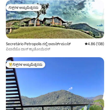
ಗೆಸ್ಟ್‌ಗಳ ಅಚ್ಚುಮೆಚ್ಚಿನದು
ಗೆಸ್ಟ್‌ಗಳ ಅಚ್ಚುಮೆಚ್ಚಿನದು
Secretário Petropolis ನಲ್ಲಿ ಅಪಾರ್ಟ್‌ಮಂಟ್
5 ರಲ್ಲಿ 4.86 ಸರಾ
4.86 (138)
ವಿಲಾರೆಜೊ ದಾಸ್ ಕ್ಯಾಚೋಯಿರಸ್
ಗೆಸ್ಟ್‌ಗಳ ಅಚ್ಚುಮೆಚ್ಚಿನದು
ಗೆಸ್ಟ್‌ಗಳಿಗೆ ಅತಿ ಹೆಚ್ಚು ಅಚ್ಚುಮೆಚ್ಚಿನದು