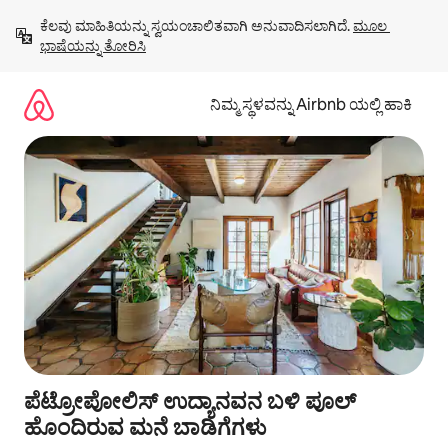
ವಿಷಯಕ್ಕೆ
ಕೆಲವು ಮಾಹಿತಿಯನ್ನು ಸ್ವಯಂಚಾಲಿತವಾಗಿ ಅನುವಾದಿಸಲಾಗಿದೆ. 
ಮೂಲ 
ಹೋಗಿ
ಭಾಷೆಯನ್ನು ತೋರಿಸಿ
ನಿಮ್ಮ ಸ್ಥಳವನ್ನು Airbnb ಯಲ್ಲಿ ಹಾಕಿ
ಪೆಟ್ರೋಪೋಲಿಸ್ ಉದ್ಯಾನವನ ಬಳಿ ಪೂಲ್
ಹೊಂದಿರುವ ಮನೆ ಬಾಡಿಗೆಗಳು