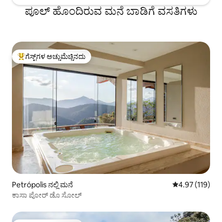
ಪೂಲ್ ಹೊಂದಿರುವ ಮನೆ ಬಾಡಿಗೆ ವಸತಿಗಳು
ಗೆಸ್ಟ್‌ಗಳ ಅಚ್ಚುಮೆಚ್ಚಿನದು
ಗೆಸ್ಟ್‌ಗಳಿಗೆ ಅತಿ ಹೆಚ್ಚು ಅಚ್ಚುಮೆಚ್ಚಿನದು
Petrópolis ನಲ್ಲಿ ಮನೆ
5 ರಲ್ಲಿ 4.97 ಸರಾ
4.97 (119)
ಕಾಸಾ ಪೋರ್ ಡೊ ಸೋಲ್