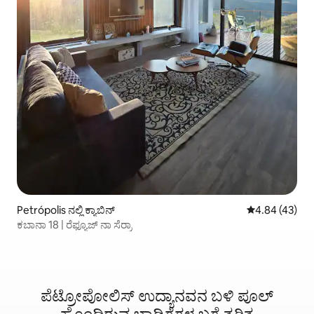
Petrópolis ನಲ್ಲಿ ಕ್ಯಾಬಿನ್
5 ರಲ್ಲಿ 4.84 ಸರ
4.84 (43)
ಕಬಾನಾ 18 | ರೆಫ್ಯೂಜ್ ನಾ ಸೆರ್ರಾ
ಪೆಟ್ರೋಪೋಲಿಸ್ ಉದ್ಯಾನವನ ಬಳಿ ಪೂಲ್