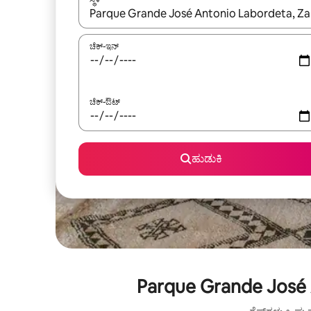
ಫಲಿತಾಂಶಗಳು ಲಭ್ಯವಿರುವಾಗ, ಅಪ್ ಮತ್ತು ಡೌನ್ ಬಾಣದ ಕೀಲಿಗಳೊ
ಚೆಕ್-ಇನ್
ಚೆಕ್-ಔಟ್
ಹುಡುಕಿ
Parque Grande José 