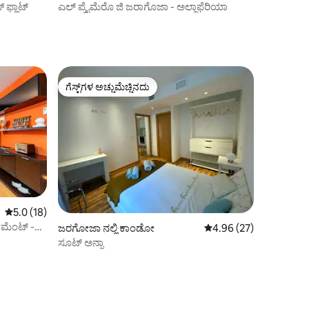
ಫ್ಲಾಟ್
ಎಲ್ ಪ್ರೈಮೆರೊ ಜಿ ಜರಾಗೊಜಾ - ಅಲ್ಜಾಫೆರಿಯಾ
ಗೆಸ್ಟ್‌ಗಳ ಅಚ್ಚುಮೆಚ್ಚಿನದು
ಗೆಸ್ಟ್‌ಗಳ ಅಚ್ಚುಮೆಚ್ಚಿನದು
5 ರಲ್ಲಿ 5.0 ಸರಾಸರಿ ರೇಟಿಂಗ್, 18 ವಿಮರ್ಶೆಗಳು
5.0 (18)
್‌ಮೆಂಟ್ -
ಜರಗೋಜಾ ನಲ್ಲಿ ಕಾಂಡೋ
5 ರಲ್ಲಿ 4.96 ಸರಾಸರಿ ರೇಟಿ
4.96 (27)
ಸೂಟ್ ಅನ್ನಾ