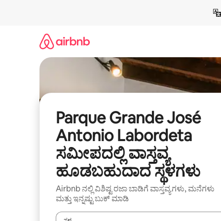
ವಿಷಯಕ್ಕೆ
ಹೋಗಿ
Parque Grande José
Antonio Labordeta
ಸಮೀಪದಲ್ಲಿ ವಾಸ್ತವ್ಯ
ಹೂಡಬಹುದಾದ ಸ್ಥಳಗಳು
Airbnb ನಲ್ಲಿ ವಿಶಿಷ್ಟ ರಜಾ ಬಾಡಿಗೆ ವಾಸ್ತವ್ಯಗಳು, ಮನೆಗಳು
ಮತ್ತು ಇನ್ನಷ್ಟು ಬುಕ್ ಮಾಡಿ
ಸ್ಥಳ