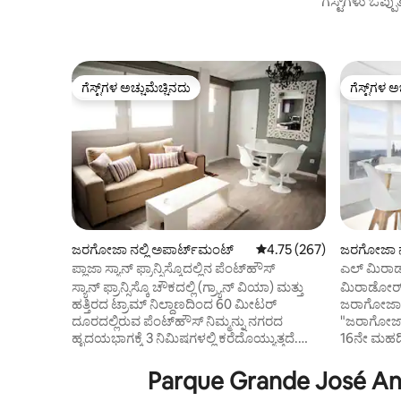
ಗೆಸ್ಟ್‌ಗಳು ಒಪ್ಪ
ಗೆಸ್ಟ್‌ಗಳ ಅಚ್ಚುಮೆಚ್ಚಿನದು
ಗೆಸ್ಟ್‌ಗಳ ಅ
ಗೆಸ್ಟ್‌ಗಳ ಅಚ್ಚುಮೆಚ್ಚಿನದು
ಗೆಸ್ಟ್‌ಗಳ ಅ
ಜರಗೋಜಾ ನಲ್ಲಿ ಅಪಾರ್ಟ್‌ಮಂಟ್
5 ರಲ್ಲಿ 4.75 ಸರಾಸರಿ ರೇಟಿಂಗ
4.75 (267)
ಜರಗೋಜಾ ನಲ
ಪ್ಲಾಜಾ ಸ್ಯಾನ್ ಫ್ರಾನ್ಸಿಸ್ಕೊದಲ್ಲಿನ ಪೆಂಟ್‌ಹೌಸ್
ಎಲ್ ಮಿರಾಡರ
ಸ್ಯಾನ್ ಫ್ರಾನ್ಸಿಸ್ಕೊ ಚೌಕದಲ್ಲಿ (ಗ್ರ್ಯಾನ್ ವಿಯಾ) ಮತ್ತು
ಮಿರಾಡೋರ್ 
ಹತ್ತಿರದ ಟ್ರಾಮ್ ನಿಲ್ದಾಣದಿಂದ 60 ಮೀಟರ್
ಜರಾಗೋಜಾದಿ
ದೂರದಲ್ಲಿರುವ ಪೆಂಟ್‌ಹೌಸ್ ನಿಮ್ಮನ್ನು ನಗರದ
"ಜರಾಗೋಜಾವನ
ಹೃದಯಭಾಗಕ್ಕೆ 3 ನಿಮಿಷಗಳಲ್ಲಿ ಕರೆದೊಯ್ಯುತ್ತದೆ.
16ನೇ ಮಹಡಿ
ಯೂನಿವರ್ಸಿಟಿ ಸಿಟಿಯ ಗೇಟ್‌ಗಳಲ್ಲಿ ಮತ್ತು 5
ಎಬ್ರೋ ಮತ್ತ
ನಿಮಿಷಗಳಲ್ಲಿ. ಗ್ರೇಟ್ ಪಾರ್ಕ್ ಮತ್ತು ರೋಮರೆಡಾದ
ದಂಡೆಗಳನ್ನ
Parque Grande José Ant
ಫುಟ್ಬಾಲ್ ಕ್ರೀಡಾಂಗಣದಿಂದ ವಾಕಿಂಗ್. ಅದರ
ವಸ್ತುಸಂಗ್ರ