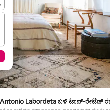
ಂದಿಗೆ ನ್ಯಾವಿಗೇಟ್ ಮಾಡಿ ಅಥವಾ ಸ್ಪರ್ಶ ಅಥವಾ ಸ್ವೈಪ್ ಗೆಸ್ಚರ್‌ಗಳ ಮೂಲಕ ಅನ್ವೇಷಿಸಿ.
Antonio Labordeta ಬಳಿ ಟಾಪ್-ರೇಟೆಡ್ ರಜ