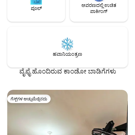
ಆಧುನಿಕ ಬಾತ್‌ರೂಮ್ ಅನ್ನು ಕಾಣುತ್ತೀರಿ. ಶವರ್‌ನಲ್ಲಿ
ಆವರಣದಲ್ಲಿ ಉಚಿತ
ಪೂಲ್
ಬಿಸಿ ನೀರು ಇದೆ. ರೂಮ್‌ನ ಹೊರಗೆ, ನೀವು ಲಿವಿಂಗ್
ಪಾರ್ಕಿಂಗ್
ರೂಮ್ ಅನ್ನು ಕಾಣುತ್ತೀರಿ. ಇಲ್ಲಿ ನೀವು ಸೋಫಾದಿಂದ
ಆರಾಮವಾಗಿ ಪರ್ವತಗಳು ಮತ್ತು ಸೂರ್ಯಾಸ್ತಗಳ
ಒಟ್ಟು ನೋಟವನ್ನು ಹೊಂದಿರುತ್ತೀರಿ. ಈ ರೂಮ್ ಅನ್ನು
ನೇಯ್ದ ಮತ್ತು ಕರಕುಶಲ ಅಂಶಗಳಿಂದ
ಅಲಂಕರಿಸಲಾಗಿದೆ ಮತ್ತು ಎಲೆಕ್ಟ್ರಿಕ್ ಫೈರ್‌ಪ್ಲೇಸ್ ಮತ್ತು
ಸೌಂಡ್ ಸಿಸ್ಟಮ್ ಅನ್ನು ಹೊಂದಿದೆ. ಹೊರಾಂಗಣ
ಪ್ರದೇಶದಲ್ಲಿ ನೀವು ಜಕುಝಿ, ಕ್ಯಾಟಮಾರನ್ ಜಾಲರಿ,
ಹವಾನಿಯಂತ್ರಣ
ಹೊರಾಂಗಣ ಊಟದ ಕೋಣೆ ಮತ್ತು ಪರ್ವತಗಳ
ಅತ್ಯಂತ ಸುಂದರವಾದ ನೋಟವನ್ನು ಕಾಣುತ್ತೀರಿ.
ವೈಫೈ ಹೊಂದಿರುವ ಕಾಂಡೋ ಬಾಡಿಗೆಗಳು
ಗೆಸ್ಟ್‌ಗಳ ಅಚ್ಚುಮೆಚ್ಚಿನದು
ಗೆಸ್ಟ್‌ಗಳ ಅಚ್ಚುಮೆಚ್ಚಿನದು