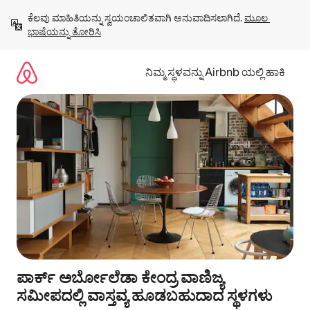
ವಿಷಯಕ್ಕೆ
ಕೆಲವು ಮಾಹಿತಿಯನ್ನು ಸ್ವಯಂಚಾಲಿತವಾಗಿ ಅನುವಾದಿಸಲಾಗಿದೆ. 
ಮೂಲ 
ಹೋಗಿ
ಭಾಷೆಯನ್ನು ತೋರಿಸಿ
ನಿಮ್ಮ ಸ್ಥಳವನ್ನು Airbnb ಯಲ್ಲಿ ಹಾಕಿ
ಪಾರ್ಕ್ ಅರ್ಬೋಲೆಡಾ ಕೇಂದ್ರ ವಾಣಿಜ್ಯ
ಸಮೀಪದಲ್ಲಿ ವಾಸ್ತವ್ಯ ಹೂಡಬಹುದಾದ ಸ್ಥಳಗಳು