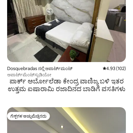
Dosquebradas ನಲ್ಲಿ ಅಪಾರ್ಟ್‌ಮಂಟ್
5 ರಲ್ಲಿ 4.93 ಸರಾ
4.93 (102)
ಅಪಾರ್ಟ್‌ಮೆಂಟ್‌ಸ್ಟುಡಿಯೋ
ಪಾರ್ಕ್ ಅರ್ಬೋಲೆಡಾ ಕೇಂದ್ರ ವಾಣಿಜ್ಯ ಬಳಿ ಇತರ
ಉತ್ತಮ ಐಷಾರಾಮಿ ರಜಾದಿನದ ಬಾಡಿಗೆ ವಸತಿಗಳು
ಗೆಸ್ಟ್‌ಗಳ ಅಚ್ಚುಮೆಚ್ಚಿನದು
ಗೆಸ್ಟ್‌ಗಳ ಅಚ್ಚುಮೆಚ್ಚಿನದು