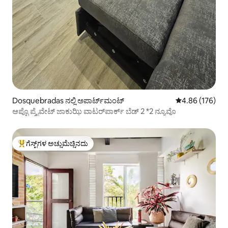
Dosquebradas ನಲ್ಲಿ ಅಪಾರ್ಟ್‌ಮಂಟ್
5 ರಲ್ಲಿ 4.86 ಸರಾ
4.86 (176)
ಆಪ್ಟೊ ಪ್ರೈವೇಟ್ ಜಾಕುಝಿ ವಾಟರ್‌ಪಾರ್ಕ್ ಬೆಡ್ 2 *2 ನ್ಯೂವೊ
ಗೆಸ್ಟ್‌ಗಳ ಅಚ್ಚುಮೆಚ್ಚಿನದು
ಗೆಸ್ಟ್‌ಗಳಿಗೆ ಅತಿ ಹೆಚ್ಚು ಅಚ್ಚುಮೆಚ್ಚಿನದು