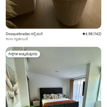
Dosquebradas ನಲ್ಲಿ ಮನೆ
5 ರಲ್ಲಿ 4.98 ಸರಾ
4.98 (142)
ಕಾಸಾ ಗ್ವಾಡಾಲುಪೆ
ಗೆಸ್ಟ್‌ಗಳ ಅಚ್ಚುಮೆಚ್ಚಿನದು
ಗೆಸ್ಟ್‌ಗಳ ಅಚ್ಚುಮೆಚ್ಚಿನದು