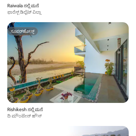
Raiwala ನಲ್ಲಿ ಮನೆ
ಫಾರೆಸ್ಟ್ ಡಿಲೈಟ್ ವಿಲ್ಲಾ
ಸೂಪರ್‌ಹೋಸ್ಟ್
ಸೂಪರ್‌ಹೋಸ್ಟ್
Rishikesh ನಲ್ಲಿ ಮನೆ
ದಿ ಮೌಂಟೇನ್ ಹೌಸ್