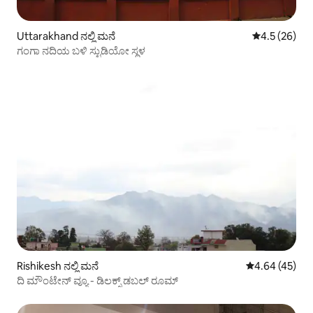
Uttarakhand ನಲ್ಲಿ ಮನೆ
5 ರಲ್ಲಿ 4.5 ಸರ
4.5 (26)
ಗಂಗಾ ನದಿಯ ಬಳಿ ಸ್ಟುಡಿಯೋ ಸ್ಥಳ
Rishikesh ನಲ್ಲಿ ಮನೆ
5 ರಲ್ಲಿ 4.64 ಸರ
4.64 (45)
ದಿ ಮೌಂಟೇನ್ ವ್ಯೂ - ಡಿಲಕ್ಸ್ ಡಬಲ್ ರೂಮ್