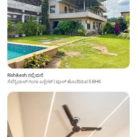
Rishikesh ನಲ್ಲಿ ಮನೆ
ಸೆಲೆಸ್ಟಿಯಲ್ ಗಂಗಾ ಎಸ್ಟೇಟ್ | ಪೂಲ್ ಹೊಂದಿರುವ 5 BHK