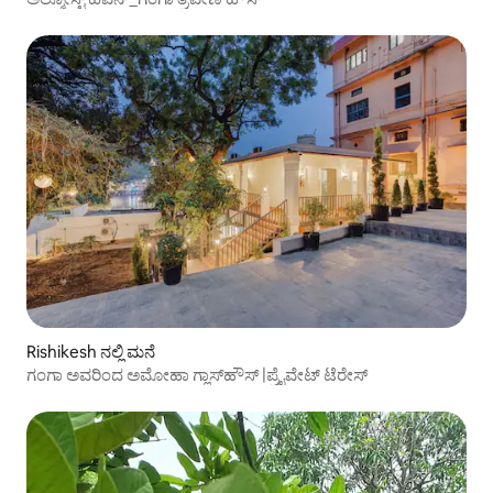
Rishikesh ನಲ್ಲಿ ಮನೆ
ಗಂಗಾ ಅವರಿಂದ ಅಮೋಹಾ ಗ್ಲಾಸ್‌ಹೌಸ್ |ಪ್ರೈವೇಟ್ ಟೆರೇಸ್