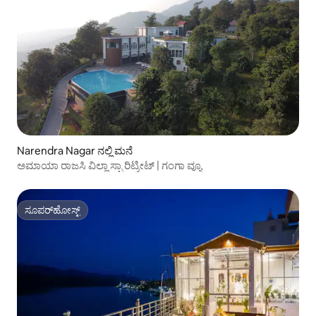
Narendra Nagar ನಲ್ಲಿ ಮನೆ
ಅಮಾಯಾ ರಾಜಸಿ ವಿಲ್ಲಾ ಸ್ಪಾ ರಿಟ್ರೀಟ್ | ಗಂಗಾ ವ್ಯೂ
ಸೂಪರ್‌ಹೋಸ್ಟ್
ಸೂಪರ್‌ಹೋಸ್ಟ್