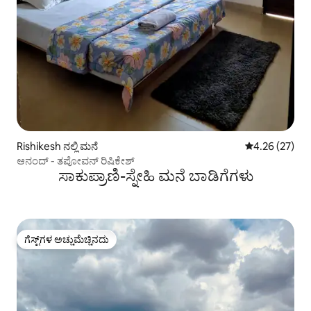
Rishikesh ನಲ್ಲಿ ಮನೆ
5 ರಲ್ಲಿ 4.26 ಸರ
4.26 (27)
ಆನಂದ್ - ತಪೋವನ್ ರಿಷಿಕೇಶ್
ಸಾಕುಪ್ರಾಣಿ-ಸ್ನೇಹಿ ಮನೆ ಬಾಡಿಗೆಗಳು
ಗೆಸ್ಟ್‌ಗಳ ಅಚ್ಚುಮೆಚ್ಚಿನದು
ಗೆಸ್ಟ್‌ಗಳ ಅಚ್ಚುಮೆಚ್ಚಿನದು