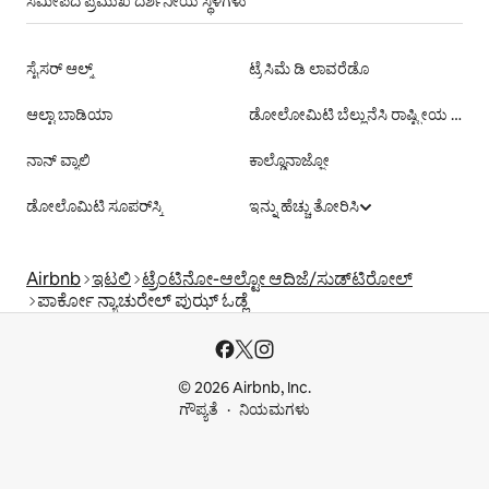
ಸಮೀಪದ ಪ್ರಮುಖ ದರ್ಶನೀಯ ಸ್ಥಳಗಳು
ಸೈಸರ್ ಆಲ್ಮ್
ಟ್ರೆ ಸಿಮೆ ಡಿ ಲಾವರೆಡೊ
ಆಲ್ಟಾ ಬಾಡಿಯಾ
ಡೋಲೋಮಿಟಿ ಬೆಲ್ಲುನೆಸಿ ರಾಷ್ಟ್ರೀಯ ಉದ್ಯಾನ
ನಾನ್ ವ್ಯಾಲಿ
ಕಾಲ್ಡೊನಾಜ್ಜೋ
ಡೋಲೊಮಿಟಿ ಸೂಪರ್‌ಸ್ಕಿ
ಇನ್ನು ಹೆಚ್ಚು ತೋರಿಸಿ
Airbnb
ಇಟಲಿ
ಟ್ರೆಂಟಿನೋ-ಆಲ್ಟೋ ಆದಿಜೆ/ಸುಡ್‌ಟಿರೋಲ್
ಪಾರ್ಕೋ ನ್ಯಾಚುರೇಲ್ ಪುಝ್ ಓಡ್ಲೆ
© 2026 Airbnb, Inc.
ಗೌಪ್ಯತೆ
ನಿಯಮಗಳು