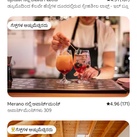
ಡ್ಯೂಮೊದಿಂದ ಕೆಲವೇ ಹೆಜ್ಜೆಗಳ ದೂರದಲ್ಲಿರುವ ಸ್ನೇಹಶೀಲ ಲಾಫ್ಟ್ - ಇಲ್ ಬ್ಲೂ
ಗೆಸ್ಟ್‌ಗಳ ಅಚ್ಚುಮೆಚ್ಚಿನದು
ಗೆಸ್ಟ್‌ಗಳ ಅಚ್ಚುಮೆಚ್ಚಿನದು
Merano ನಲ್ಲಿ ಅಪಾರ್ಟ್‌ಮಂಟ್
5 ರಲ್ಲಿ 4.96 ಸರಾ
4.96 (171)
ಅಪಾರ್ಟ್‌ಮೆಂಟ್‌ಗಳು 309
ಗೆಸ್ಟ್‌ಗಳ ಅಚ್ಚುಮೆಚ್ಚಿನದು
ಗೆಸ್ಟ್‌ಗಳಿಗೆ ಅತಿ ಹೆಚ್ಚು ಅಚ್ಚುಮೆಚ್ಚಿನದು