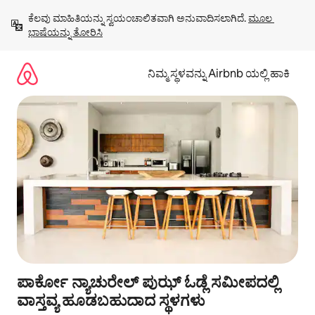
ವಿಷಯಕ್ಕೆ
ಕೆಲವು ಮಾಹಿತಿಯನ್ನು ಸ್ವಯಂಚಾಲಿತವಾಗಿ ಅನುವಾದಿಸಲಾಗಿದೆ. 
ಮೂಲ 
ಹೋಗಿ
ಭಾಷೆಯನ್ನು ತೋರಿಸಿ
ನಿಮ್ಮ ಸ್ಥಳವನ್ನು Airbnb ಯಲ್ಲಿ ಹಾಕಿ
ಪಾರ್ಕೋ ನ್ಯಾಚುರೇಲ್ ಪುಝ್ ಓಡ್ಲೆ ಸಮೀಪದಲ್ಲಿ
ವಾಸ್ತವ್ಯ ಹೂಡಬಹುದಾದ ಸ್ಥಳಗಳು