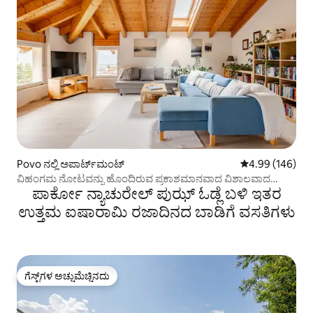
Povo ನಲ್ಲಿ ಅಪಾರ್ಟ್‌ಮಂಟ್
5 ರಲ್ಲಿ 4.99 ಸರಾ
4.99 (146)
ವಿಹಂಗಮ ನೋಟವನ್ನು ಹೊಂದಿರುವ ಪ್ರಕಾಶಮಾನವಾದ ವಿಶಾಲವಾದ
ಪಾರ್ಕೋ ನ್ಯಾಚುರೇಲ್ ಪುಝ್ ಓಡ್ಲೆ ಬಳಿ ಇತರ
ಅಪಾರ್ಟ್‌ಮೆಂಟ್
ಉತ್ತಮ ಐಷಾರಾಮಿ ರಜಾದಿನದ ಬಾಡಿಗೆ ವಸತಿಗಳು
ಗೆಸ್ಟ್‌ಗಳ ಅಚ್ಚುಮೆಚ್ಚಿನದು
ಗೆಸ್ಟ್‌ಗಳ ಅಚ್ಚುಮೆಚ್ಚಿನದು