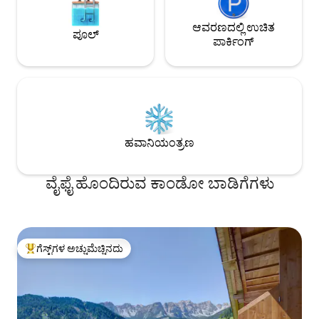
ಆವರಣದಲ್ಲಿ ಉಚಿತ
ಪೂಲ್
ಪಾರ್ಕಿಂಗ್
ಹವಾನಿಯಂತ್ರಣ
ವೈಫೈ ಹೊಂದಿರುವ ಕಾಂಡೋ ಬಾಡಿಗೆಗಳು
ಗೆಸ್ಟ್‌ಗಳ ಅಚ್ಚುಮೆಚ್ಚಿನದು
ಗೆಸ್ಟ್‌ಗಳಿಗೆ ಅತಿ ಹೆಚ್ಚು ಅಚ್ಚುಮೆಚ್ಚಿನದು