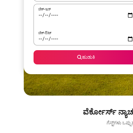
ಚೆಕ್-ಇನ್
ಚೆಕ್-ಔಟ್
ಹುಡುಕಿ
ವೆರ್ಕೋರ್ಸ್ ನ್ಯ
ಗೆಸ್ಟ್‌ಗಳು ಒಪ್ಪ