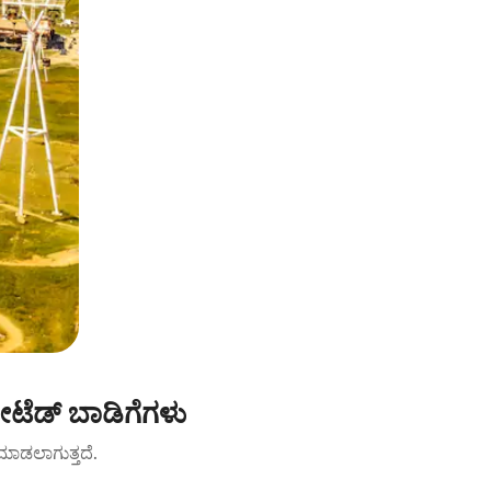
ೇಟೆಡ್ ಬಾಡಿಗೆಗಳು
ಟ್ ಮಾಡಲಾಗುತ್ತದೆ.