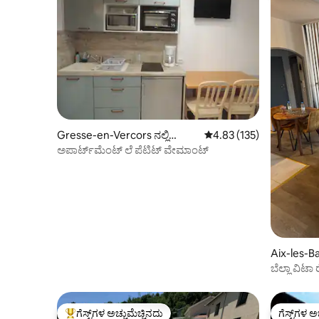
Gresse-en-Vercors ನಲ್ಲಿ
5 ರಲ್ಲಿ 4.83 ಸರಾಸರಿ ರೇಟಿಂಗ
4.83 (135)
ಕಾಂಡೋ
ಅಪಾರ್ಟ್‌ಮೆಂಟ್ ಲೆ ಪೆಟಿಟ್ ವೇಮಾಂಟ್
Aix-les-Ba
ಬೆಲ್ಲಾ ವಿಟಾ
ಗೆಸ್ಟ್‌ಗಳ ಅಚ್ಚುಮೆಚ್ಚಿನದು
ಗೆಸ್ಟ್‌ಗಳ ಅ