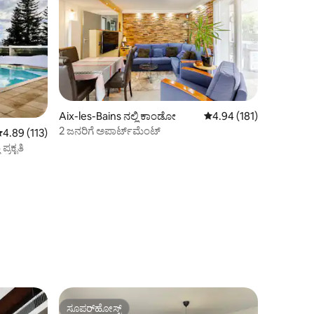
Aix-les-Bains ನಲ್ಲಿ ಕಾಂಡೋ
5 ರಲ್ಲಿ 4.94 ಸರಾಸರಿ ರೇಟಿಂ
4.94 (181)
2 ಜನರಿಗೆ ಅಪಾರ್ಟ್‌ಮೆಂಟ್
 ರಲ್ಲಿ 4.89 ಸರಾಸರಿ ರೇಟಿಂಗ್, 113 ವಿಮರ್ಶೆಗಳು
4.89 (113)
ಪ್ರಕೃತಿ
ಸೂಪರ್‌ಹೋಸ್ಟ್