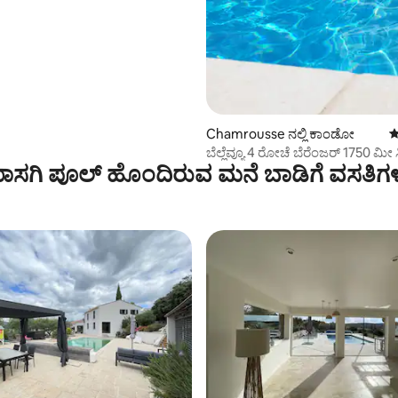
Chamrousse ನಲ್ಲಿ ಕಾಂಡೋ
5
ಬೆಲ್ಲೆವ್ಯೂ 4 ರೋಚೆ ಬೆರೆಂಜರ್ 1750 ಮೀ 
ಾಸಗಿ ಪೂಲ್ ಹೊಂದಿರುವ ಮನೆ ಬಾಡಿಗೆ ವಸತಿಗ
ಸ್ಕೀ-ಔಟ್ ನೋಟ