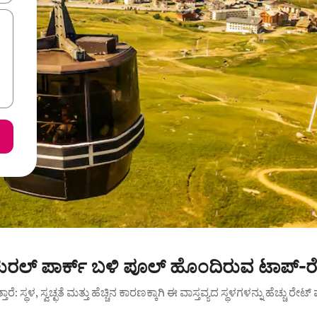
ಾಚುರಲ್ ಪಾರ್ಕ್ ಬಳಿ ಪೂಲ್ ಹೊಂದಿರುವ ಟಾಪ್-ರ
ುತ್ತಾರೆ: ಸ್ಥಳ, ಸ್ವಚ್ಛತೆ ಮತ್ತು ಹೆಚ್ಚಿನ ಕಾರಣಕ್ಕಾಗಿ ಈ ವಾಸ್ತವ್ಯದ ಸ್ಥಳಗಳನ್ನು ಹೆಚ್ಚು ರೇ