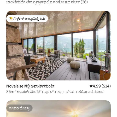
ಚಾಂಟೆಮರ್ಲೆ ಲೆಸ್ ಗ್ರಿಗ್ನಾನ್‌ನಲ್ಲಿನ ಸಂತೋಷದ ಪರ್ಲ್ (26)
ಗೆಸ್ಟ್‌ಗಳ ಅಚ್ಚುಮೆಚ್ಚಿನದು
ಗೆಸ್ಟ್‌ಗಳಿಗೆ ಅತಿ ಹೆಚ್ಚು ಅಚ್ಚುಮೆಚ್ಚಿನದು
Novalaise ನಲ್ಲಿ ಅಪಾರ್ಟ್‌ಮಂಟ್
5 ರಲ್ಲಿ 4.99 ಸರಾ
4.99 (534)
85m² ಅಪಾರ್ಟ್‌ಮೆಂಟ್ + ಪೂಲ್ + ಸ್ಪಾ + ಸೌನಾ + ಸರೋವರ ನೋಟ
ಸೂಪರ್‌ಹೋಸ್ಟ್
ಸೂಪರ್‌ಹೋಸ್ಟ್