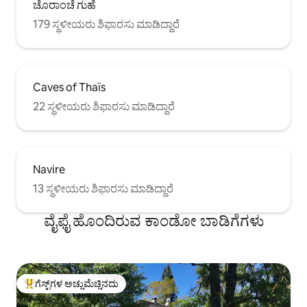
ಚೊರಾಂಚೆ ಗುಹೆ
179 ಸ್ಥಳೀಯರು ಶಿಫಾರಸು ಮಾಡಿದ್ದಾರೆ
Caves of Thaïs
22 ಸ್ಥಳೀಯರು ಶಿಫಾರಸು ಮಾಡಿದ್ದಾರೆ
Navire
13 ಸ್ಥಳೀಯರು ಶಿಫಾರಸು ಮಾಡಿದ್ದಾರೆ
ವೈಫೈ ಹೊಂದಿರುವ ಕಾಂಡೋ ಬಾಡಿಗೆಗಳು
ಗೆಸ್ಟ್‌ಗಳ ಅಚ್ಚುಮೆಚ್ಚಿನದು
ಗೆಸ್ಟ್‌ಗಳಿಗೆ ಅತಿ ಹೆಚ್ಚು ಅಚ್ಚುಮೆಚ್ಚಿನದು