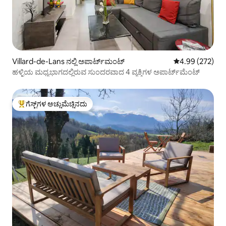
Villard-de-Lans ನಲ್ಲಿ ಅಪಾರ್ಟ್‌ಮಂಟ್
5 ರಲ್ಲಿ 4.99 ಸರಾ
4.99 (272)
ಹಳ್ಳಿಯ ಮಧ್ಯಭಾಗದಲ್ಲಿರುವ ಸುಂದರವಾದ 4 ವ್ಯಕ್ತಿಗಳ ಅಪಾರ್ಟ್‌ಮೆಂಟ್
ಗೆಸ್ಟ್‌ಗಳ ಅಚ್ಚುಮೆಚ್ಚಿನದು
ಗೆಸ್ಟ್‌ಗಳಿಗೆ ಅತಿ ಹೆಚ್ಚು ಅಚ್ಚುಮೆಚ್ಚಿನದು