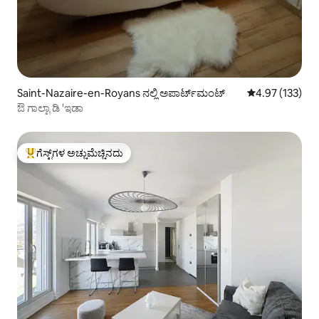
Saint-Nazaire-en-Royans ನಲ್ಲಿ ಅಪಾರ್ಟ್‌ಮಂಟ್
5 ರಲ್ಲಿ 4.97 ಸರಾ
4.97 (133)
ಔ ಗಾಲ್ಟಾ ಡಿ 'ಇಡಾ
ಗೆಸ್ಟ್‌ಗಳ ಅಚ್ಚುಮೆಚ್ಚಿನದು
ಗೆಸ್ಟ್‌ಗಳಿಗೆ ಅತಿ ಹೆಚ್ಚು ಅಚ್ಚುಮೆಚ್ಚಿನದು