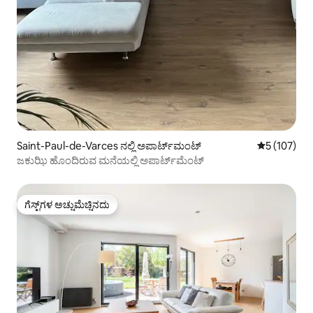
Saint-Paul-de-Varces ನಲ್ಲಿ ಅಪಾರ್ಟ್‌ಮಂಟ್
5 ರಲ್ಲಿ 5 ಸರಾ
5 (107)
ಜಕುಝಿ ಹೊಂದಿರುವ ಮನೆಯಲ್ಲಿ ಅಪಾರ್ಟ್‌ಮೆಂಟ್
ಗೆಸ್ಟ್‌ಗಳ ಅಚ್ಚುಮೆಚ್ಚಿನದು
ಗೆಸ್ಟ್‌ಗಳ ಅಚ್ಚುಮೆಚ್ಚಿನದು