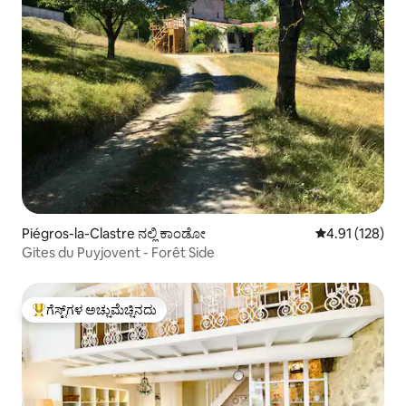
Piégros-la-Clastre ನಲ್ಲಿ ಕಾಂಡೋ
5 ರಲ್ಲಿ 4.91 ಸರಾ
4.91 (128)
Gites du Puyjovent - Forêt Side
ಗೆಸ್ಟ್‌ಗಳ ಅಚ್ಚುಮೆಚ್ಚಿನದು
ಗೆಸ್ಟ್‌ಗಳಿಗೆ ಅತಿ ಹೆಚ್ಚು ಅಚ್ಚುಮೆಚ್ಚಿನದು