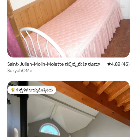
Saint-Julien-Molin-Molette ನಲ್ಲಿ ಪ್ರೈವೇಟ್ ರೂಮ್
5 ರಲ್ಲಿ 4.89 ಸರ
4.89 (46)
SuryahOMe
ಗೆಸ್ಟ್‌ಗಳ ಅಚ್ಚುಮೆಚ್ಚಿನದು
ಗೆಸ್ಟ್‌ಗಳಿಗೆ ಅತಿ ಹೆಚ್ಚು ಅಚ್ಚುಮೆಚ್ಚಿನದು