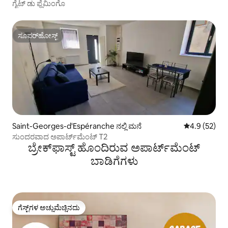
ಗೈಟ್ ಡು ಫ್ಲೆಮಿಂಗೊ
ಸೂಪರ್‌ಹೋಸ್ಟ್
ಸೂಪರ್‌ಹೋಸ್ಟ್
Saint-Georges-d'Espéranche ನಲ್ಲಿ ಮನೆ
5 ರಲ್ಲಿ 4.9 ಸರ
4.9 (52)
ಸುಂದರವಾದ ಅಪಾರ್ಟ್‌ಮೆಂಟ್ T2
ಬ್ರೇಕ್‍ಫಾಸ್ಟ್ ಹೊಂದಿರುವ ಅಪಾರ್ಟ್‌ಮೆಂಟ್
ಬಾಡಿಗೆಗಳು
ಗೆಸ್ಟ್‌ಗಳ ಅಚ್ಚುಮೆಚ್ಚಿನದು
ಗೆಸ್ಟ್‌ಗಳ ಅಚ್ಚುಮೆಚ್ಚಿನದು