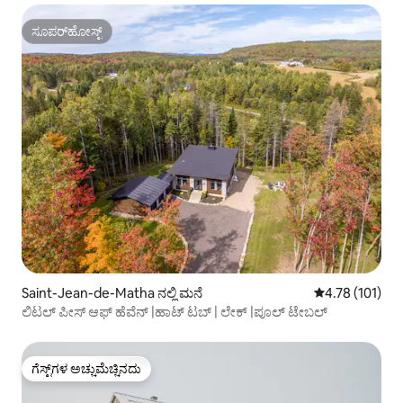
ಸೂಪರ್‌ಹೋಸ್ಟ್
ಸೂಪರ್‌ಹೋಸ್ಟ್
Saint-Jean-de-Matha ನಲ್ಲಿ ಮನೆ
5 ರಲ್ಲಿ 4.78 ಸರಾ
4.78 (101)
ಲಿಟಲ್ ಪೀಸ್ ಆಫ್ ಹೆವೆನ್ |ಹಾಟ್ ಟಬ್ | ಲೇಕ್ |ಪೂಲ್ ಟೇಬಲ್
ಗೆಸ್ಟ್‌ಗಳ ಅಚ್ಚುಮೆಚ್ಚಿನದು
ಗೆಸ್ಟ್‌ಗಳ ಅಚ್ಚುಮೆಚ್ಚಿನದು