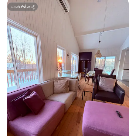
ಸೂಪರ್‌ಹೋಸ್ಟ್
ಸೂಪರ್‌ಹೋಸ್ಟ್