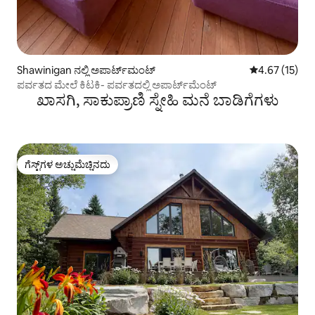
Shawinigan ನಲ್ಲಿ ಅಪಾರ್ಟ್‌ಮಂಟ್
5 ರಲ್ಲಿ 4.67 ಸರ
4.67 (15)
ಪರ್ವತದ ಮೇಲೆ ಕಿಟಕಿ- ಪರ್ವತದಲ್ಲಿ ಅಪಾರ್ಟ್‌ಮೆಂಟ್
ಖಾಸಗಿ, ಸಾಕುಪ್ರಾಣಿ ಸ್ನೇಹಿ ಮನೆ ಬಾಡಿಗೆಗಳು
ಗೆಸ್ಟ್‌ಗಳ ಅಚ್ಚುಮೆಚ್ಚಿನದು
ಗೆಸ್ಟ್‌ಗಳ ಅಚ್ಚುಮೆಚ್ಚಿನದು