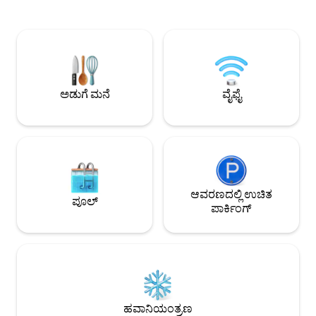
ಹೊಂದಿದ್ದೀರಿ. @_domainsduparc ವಾಸ್ತವ್ಯಕ್ಕಾಗಿ
ಅಡುಗೆಮನೆ. ಓದುವ ಮೂಲೆ, ಬೋರ್ಡ್ ಆಟಗಳು.
ಮನೆಯಲ್ಲಿ ಮಸಾಜ್‌ಗಳನ
ಶವರ್, ಎಲೆಕ್ಟ್ರಿಕ್ ಕಾಂಪೋಸ್ಟಿಂಗ್ ಟಾಯ್ಲೆಟ್. ಕೆರೆ
ಸಾಮರ್ಥ್ಯ. ವಸತಿ ಸೌಕರ್ಯಗಳಿಗೆ ಚಳಿಗಾಲದಲ್ಲಿ
ಮತ್ತು ದೋಣಿಗಳಿಗೆ ಪ್ರವೇಶ, ಮೀನುಗಾರಿಕೆ, ಹೈಕಿಂಗ್
ಆಲ್-ಔಟ್ ಡ್ರೈವ್ ವಾಹನದ ಅ
ಟ್ರೇಲ್‌ಗಳು, ವನ್ಯಜೀವಿ ವೀಕ್ಷಣೆ. ಎಸ್ಟೇಟ್‌ನಲ್ಲಿ
ನೋಟವು ನಾವು ಎತ್ತರಕ್ಕ
ಮಾಲೀಕರ ಮನೆಯನ್ನು ಹೊರತುಪಡಿಸಿ, ಕೆರೆಯ
ಮಾಡುತ್ತದೆ
ಸುತ್ತಲೂ ಯಾವುದೇ ವಾಸಸ್ಥಳಗಳಿಲ್ಲ: ಶಾಂತತೆಯ
ಖಾತರಿ.
ಅಡುಗೆ ಮನೆ
ವೈಫೈ
ಆವರಣದಲ್ಲಿ ಉಚಿತ
ಪೂಲ್
ಪಾರ್ಕಿಂಗ್
ಹವಾನಿಯಂತ್ರಣ