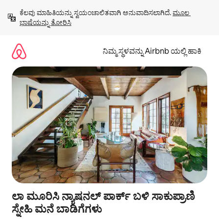
ವಿಷಯಕ್ಕೆ
ಕೆಲವು ಮಾಹಿತಿಯನ್ನು ಸ್ವಯಂಚಾಲಿತವಾಗಿ ಅನುವಾದಿಸಲಾಗಿದೆ. 
ಮೂಲ 
ಹೋಗಿ
ಭಾಷೆಯನ್ನು ತೋರಿಸಿ
ನಿಮ್ಮ ಸ್ಥಳವನ್ನು Airbnb ಯಲ್ಲಿ ಹಾಕಿ
ಲಾ ಮೂರಿಸಿ ನ್ಯಾಷನಲ್ ಪಾರ್ಕ್ ಬಳಿ ಸಾಕುಪ್ರಾಣಿ
ಸ್ನೇಹಿ ಮನೆ ಬಾಡಿಗೆಗಳು