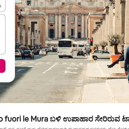
ಂದಿಗೆ ನ್ಯಾವಿಗೇಟ್ ಮಾಡಿ ಅಥವಾ ಸ್ಪರ್ಶ ಅಥವಾ ಸ್ವೈಪ್ ಗೆಸ್ಚರ್‌ಗಳ ಮೂಲಕ ಅನ್ವೇಷಿಸಿ.
lo fuori le Mura ಬಳಿ ಉಪಾಹಾರ ಸೇರಿರುವ ಟಾ