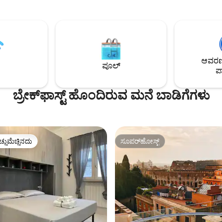
ೊಂದಿರುವ ಮಾರ್ಬಲ್ ಬಾತ್‌ರೂಮ್,
ನಿಮ್ಮ ವಾಸ್ತವ್ಯವನ್ನು ಇನ್ನಷ್ಟು ಆನಂದದ
್ಟ್ರಿಕ್ ಆಗಿರುವ ಮೀಲೆ ಅಡುಗೆಮನೆ,
ನಾವು ಆಯ್ದ ಬ್ರೇಕ್‌ಫಾಸ್ಟ್ ಅಗತ್ಯ ವಸ್ತುಗಳನ
ಮತ್ತು ಎರಡನೇ ಸ್ಮಾರ್ಟ್ ಟಿವಿ
ಒದಗಿಸುತ್ತೇವೆ (ರಸ, ಹಾಲು, ಕುಕೀಗಳು
ಿವಿಂಗ್ ಏರಿಯಾ. ಉಚಿತ ಸ್ಟ್ರೀಮಿಂಗ್
ಮತ್ತು ಅಮೆರಿಕನ್ ಕಾಫಿ). ಸೂಪರ್‌ಮಾರ್ಕೆಟ್‌ಗಳು,
್ತು ಹೈ-ಸ್ಪೀಡ್ ವೈ-ಫೈ. ರೆಸ್ಟೋರೆಂಟ್‌ಗಳು,
ಪಿಜ್ಜೇರಿಯಾ ಮತ್ತು ಅತ್ಯುತ್ತಮ ಪಾಲುದಾರ
ಗಳು, ಅಂಗಡಿಗಳು ಮತ್ತು ಸಾರ್ವಜನಿಕ
(15% ರಿಯಾಯಿತಿ) ಎಲ್ಲವೂ ಕೇವಲ ಸ್ವಲ್
ವೂ ನಡಿಗೆ ದೂರದಲ್ಲಿವೆ.
ದೂರದಲ್ಲಿವೆ.
ಆವರಣದ
ಪೂಲ್
ಪಾ
ಬ್ರೇಕ್‍‍ಫಾಸ್ಟ್ ಹೊಂದಿರುವ ಮನೆ ಬಾಡಿಗೆಗಳು
ಚ್ಚುಮೆಚ್ಚಿನದು
ಸೂಪರ್‌ಹೋಸ್ಟ್
ಚ್ಚುಮೆಚ್ಚಿನದು
ಸೂಪರ್‌ಹೋಸ್ಟ್