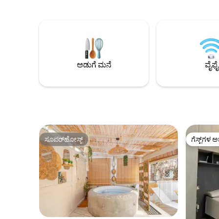
ಡ್ರೈಯರ್ ಹ
ಸಾಂಪ್ರದಾಯಿಕ ಭಾವನೆಯನ್ನು ಸೃಷ್ಟಿಸುತ್ತವೆ. ಪ್ರೈವೇಟ್
ಎಲ್ಲವೂ ಎಲೆಕ
ಟೆರೇಸ್ ಅನ್ನು ಸಂಪೂರ್ಣವಾಗಿ ಸಜ್ಜುಗೊಳಿಸಲಾಗಿದೆ.
ಸೋಫಾ ಬೆಡ್ 
ಎರಡು ಡಬಲ್ ಬೆಡ್ ರೂಮ್‌ಗಳು. ಸೇಂಟ್ ಪೀಟರ್ಸ್
ಹೊಂದಿರುವ ಲ
ಸ್ಕ್ವೇರ್ ಮತ್ತು ವ್ಯಾಟಿಕನ್ ವಸ್ತುಸಂಗ್ರಹಾಲಯಗಳಿಂದ
ಆ್ಯಪ್‌ಗಳು ಮತ
ಹತ್ತು ನಿಮಿಷಗಳ ನಡಿಗೆ. ರೋಮ್ ಮತ್ತು ಸೇಂಟ್
ವೈನ್ ಬಾರ್‌
ಪೀಟರ್ಸ್ ಅನ್ನು ಕಡೆಗಣಿಸಿ. ಸಾರ್ವಜನಿಕ ಸಾರಿಗೆಗೆ 2
ಸಾರಿಗೆ ಎಲ್ಲ
ನಿಮಿಷಗಳ ನಡಿಗೆ, ಬಸ್ ಮತ್ತು ಮೆಟ್ರೋ ನಿಮ್ಮನ್ನು ಎಲ್ಲಾ
ಅಡುಗೆ ಮನೆ
ವೈಫೈ
ಮುಖ್ಯ ಐತಿಹಾಸಿಕ ತಾಣಗಳಿಗೆ ಸುಲಭವಾಗಿ
ಕರೆದೊಯ್ಯುತ್ತದೆ.
ಸೂಪರ್‌ಹೋಸ್ಟ್
ಗೆಸ್ಟ್‌ಗಳ ಅ
ಸೂಪರ್‌ಹೋಸ್ಟ್
ಗೆಸ್ಟ್‌ಗಳ ಅ