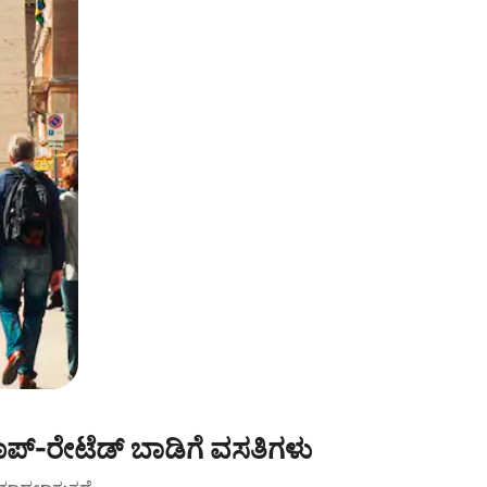
ಪ್-ರೇಟೆಡ್ ಬಾಡಿಗೆ ವಸತಿಗಳು