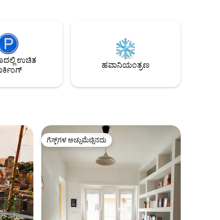
ಾಯಕವಾಗಿಸಲು,
ಪಿಯಾಝಾ ಡೆಲ್ ಪೊಪೊಲೊ, ಕ್ಯಾಸ್ಟೆಲ್
್ನು
ಸ್ಯಾಂಟ್'ಏಂಜೆಲೊ... ನೀವು ಆರಾಮದಾಯಕ ಮತ್ತು
, ಇಟಾಲಿಯನ್
ಸ್ವಾಗತಾರ್ಹ ವಾತಾವರಣದಲ್ಲಿ, ಬಿಸಿಲು ಮತ್ತು
ಶಾಂತವಾಗಿ ಉಳಿಯುತ್ತೀರಿ. ಹತ್ತಿರದಲ್ಲಿ, ನೀವು
 ರೆಸ್ಟೋರೆಂಟ್
ಆನಂದದಾಯಕ ಸಂಜೆಗಳನ್ನು ಕಳೆಯಲು ಅನೇಕ
ಪ ನಡಿಗೆಯ
ರೆಸ್ಟೋರೆಂಟ್‌ಗಳು, ಪಿಜ್ಜೇರಿಯಾಗಳು, ಬಾರ್‌ಗಳು ಮತ್ತು
ಆಕರ್ಷಕ ಸ್ಥಳಗಳನ್ನು ಕಾಣಬಹುದು.
ಲ್ಲಿ ಉಚಿತ
ಹವಾನಿಯಂತ್ರಣ
ರ್ಕಿಂಗ್
ಗೆಸ್ಟ್‌ಗಳ ಅಚ್ಚುಮೆಚ್ಚಿನದು
ಗೆಸ್ಟ್‌ಗಳ ಅಚ್ಚುಮೆಚ್ಚಿನದು