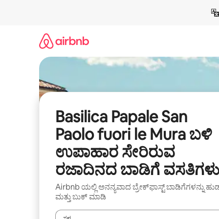
ವಿಷಯಕ್ಕೆ
ಹೋಗಿ
Basilica Papale San
Paolo fuori le Mura ಬಳಿ
ಉಪಾಹಾರ ಸೇರಿರುವ
ರಜಾದಿನದ ಬಾಡಿಗೆ ವಸತಿಗಳ
Airbnb ಯಲ್ಲಿ ಅನನ್ಯವಾದ ಬ್ರೇಕ್‌ಫಾಸ್ಟ್‌ ಬಾಡಿಗೆಗಳನ್ನು ಹುಡ
ಮತ್ತು ಬುಕ್ ಮಾಡಿ
ಸ್ಥಳ