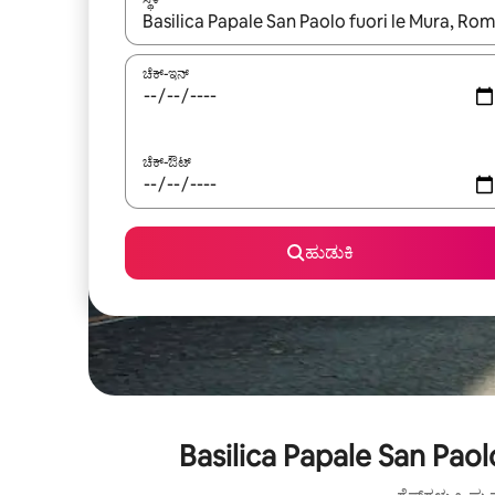
ಫಲಿತಾಂಶಗಳು ಲಭ್ಯವಿರುವಾಗ, ಅಪ್ ಮತ್ತು ಡೌನ್ ಬಾಣದ ಕೀಲಿಗಳೊ
ಚೆಕ್-ಇನ್
ಚೆಕ್-ಔಟ್
ಹುಡುಕಿ
Basilica Papale San Pao