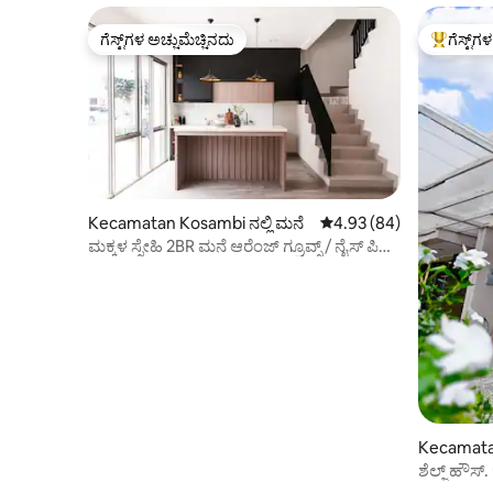
ಗೆಸ್ಟ್‌ಗಳ ಅಚ್ಚುಮೆಚ್ಚಿನದು
ಗೆಸ್ಟ್‌ಗ
ಗೆಸ್ಟ್‌ಗಳ ಅಚ್ಚುಮೆಚ್ಚಿನದು
ಗೆಸ್ಟ್‌ಗಳಿಗ
Kecamatan Kosambi ನಲ್ಲಿ ಮನೆ
5 ರಲ್ಲಿ 4.93 ಸರಾಸರಿ ರೇಟಿಂ
4.93 (84)
ಮಕ್ಕಳ ಸ್ನೇಹಿ 2BR ಮನೆ ಆರೆಂಜ್ ಗ್ರೂವ್ಸ್ / ನೈಸ್ ಪಿಕ್
2
Kecamatan
ಶೆಲ್ಜ್ ಹೌಸ್.