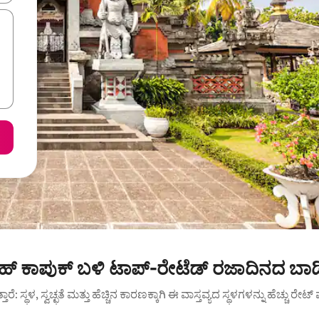
್ ಕಾಪುಕ್ ಬಳಿ ಟಾಪ್-ರೇಟೆಡ್ ರಜಾದಿನದ ಬಾಡ
ುತ್ತಾರೆ: ಸ್ಥಳ, ಸ್ವಚ್ಛತೆ ಮತ್ತು ಹೆಚ್ಚಿನ ಕಾರಣಕ್ಕಾಗಿ ಈ ವಾಸ್ತವ್ಯದ ಸ್ಥಳಗಳನ್ನು ಹೆಚ್ಚು ರೇ