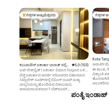
ಗೆಸ್ಟ್‌ಗಳ ಅಚ್ಚುಮೆಚ್ಚಿನದು
ಗೆಸ್ಟ್‌ಗಳ ಅ
ಗೆಸ್ಟ್‌ಗಳಿಗೆ ಅತಿ ಹೆಚ್ಚು ಅಚ್ಚುಮೆಚ್ಚಿನದು
ಗೆಸ್ಟ್‌ಗಳ ಅ
Kota Tang
ಪಾರ್ಟ್‌ಮಂ
ಅಪಾರ್ಟ್‌ಮೆ
ಕಬುಪಾಟೆನ್ ಜಕಾರ್ತಾ ಬಾರಾತ್ ನಲ್ಲಿ
5 ರಲ್ಲಿ 5.0 ಸರಾಸರಿ ರೇಟಿಂಗ
5.0 (103)
ಆರಾಮದಾಯಕ w
ಈ ಶಾಂತ, ಸೊ
ಕಾಂಡೋ
ಲಷ್ ಲೇಕ್ಸ್‌ಸೈಡ್ | ಜಕಾರ್ತಾ ವಿಮಾನ ನಿಲ್ದಾಣದ ಬಳಿ
ವಿಶ್ರಾಂತಿ ಪಡೆಯಿರಿ. ನಮ್ಮ ಅಪಾ
ವಿಶಾಲವಾದ 1BR
ವೆಸ್ಟ್ ಜಕಾರ್ತಾದ ಆದರ್ಶ ಸರೋವರದ ವಿಹಾರವಾದ
ಹೊಸದಾಗಿದೆ 
ಸಿಟ್ರಾಲೇಕ್ ಸೂಟ್‌ಗಳಲ್ಲಿ ಲಿವಿಂಗ್ ರೂಮ್ ಮತ್ತು
ಅಲಂಕರಿಸಲಾ
ಬಾಲ್ಕನಿಯನ್ನು ಹೊಂದಿರುವ ವಿಶಾಲವಾದ,
ವಾಸ್ತವ್ಯವನ್
ಆರಾಮದಾಯಕವಾದ 1-ಬೆಡ್‌ರೂಮ್
ಸ್ವೀಕರಿಸುತ್ತ
ಪಂತೈ ಇಂಡಾಹ್ 
ಅಪಾರ್ಟ್‌ಮೆಂಟ್. ವಿಮಾನ ನಿಲ್ದಾಣ, PIK, ಪುರಿ
ಅಪಾರ್ಟ್‌ಮ
ಇಂಡಾ ಮತ್ತು ಸನ್‌ಸೆಟ್ ಅವೆನ್ಯೂದಿಂದ ಕೆಲವೇ
ಸೂಪರ್‌ಮಾರ್ಕ
ನಿಮಿಷಗಳಲ್ಲಿ ಅನುಕೂಲಕರವಾಗಿ ನೆಲೆಗೊಂಡಿದೆ,
ಮತ್ತು ಅಂಗಡ
ನಗರವನ್ನು ಅನ್ವೇಷಿಸುವುದು ಸುಲಭ. ಹೊರಗೆ ಹೆಜ್ಜೆ