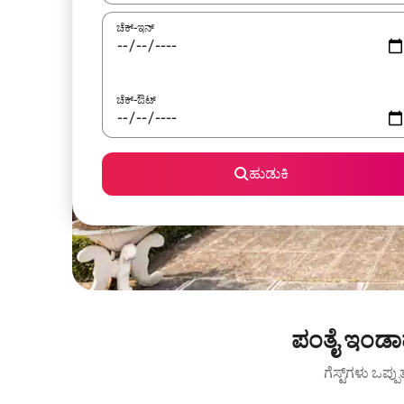
ಚೆಕ್-ಇನ್
ಚೆಕ್-ಔಟ್
ಹುಡುಕಿ
ಪಂತೈ ಇಂಡಾಹ
ಗೆಸ್ಟ್‌ಗಳು ಒಪ್ಪ