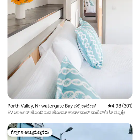
Porth Valley, Nr watergate Bay ನಲ್ಲಿ ಕಾಟೇಜ್
5 ರಲ್ಲಿ 4.98 ಸರಾ
4.98 (301)
EV ಚಾರ್ಜರ್ ಹೊಂದಿರುವ ಹೋಮ್ ಕಾರ್ನ್‌ವಾಲ್ ವಾಟರ್‌ಗೇಟ್ ನ್ಯೂಕ್ವೇ
ಗೆಸ್ಟ್‌ಗಳ ಅಚ್ಚುಮೆಚ್ಚಿನದು
ಗೆಸ್ಟ್‌ಗಳ ಅಚ್ಚುಮೆಚ್ಚಿನದು