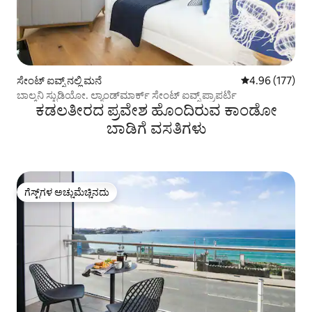
ಸೇಂಟ್ ಐವ್ಸ್ ನಲ್ಲಿ ಮನೆ
5 ರಲ್ಲಿ 4.96 ಸರಾ
4.96 (177)
ಬಾಲ್ಕನಿ ಸ್ಟುಡಿಯೋ. ಲ್ಯಾಂಡ್‌ಮಾರ್ಕ್ ಸೇಂಟ್ ಐವ್ಸ್ ಪ್ರಾಪರ್ಟಿ
ಕಡಲತೀರದ ಪ್ರವೇಶ ಹೊಂದಿರುವ ಕಾಂಡೋ
ಬಾಡಿಗೆ ವಸತಿಗಳು
ಗೆಸ್ಟ್‌ಗಳ ಅಚ್ಚುಮೆಚ್ಚಿನದು
ಗೆಸ್ಟ್‌ಗಳ ಅಚ್ಚುಮೆಚ್ಚಿನದು