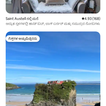
Saint Austell ನಲ್ಲಿ ಮನೆ
5 ರಲ್ಲಿ 4.93 ಸರಾ
4.93 (168)
ಅದ್ಭುತ ಸ್ಥಳಗಳಲ್ಲಿ! ಹಾಟ್ ಟಬ್, ಲಾಗ್ ಬರ್ನರ್ ಮತ್ತು ಸಮುದ್ರದ ನೋಟಗಳು
ಗೆಸ್ಟ್‌ಗಳ ಅಚ್ಚುಮೆಚ್ಚಿನದು
ಗೆಸ್ಟ್‌ಗಳ ಅಚ್ಚುಮೆಚ್ಚಿನದು