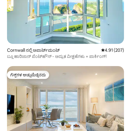
Cornwall ನಲ್ಲಿ ಅಪಾರ್ಟ್‌ಮಂಟ್
5 ರಲ್ಲಿ 4.91 ಸರಾ
4.91 (207)
ಬ್ಲೂ ಹಾರಿಜಾನ್ ಪೆಂಟ್‌ಹೌಸ್ - ಅದ್ಭುತ ವೀಕ್ಷಣೆಗಳು + ಪಾರ್ಕಿಂಗ್!
ಗೆಸ್ಟ್‌ಗಳ ಅಚ್ಚುಮೆಚ್ಚಿನದು
ಗೆಸ್ಟ್‌ಗಳ ಅಚ್ಚುಮೆಚ್ಚಿನದು