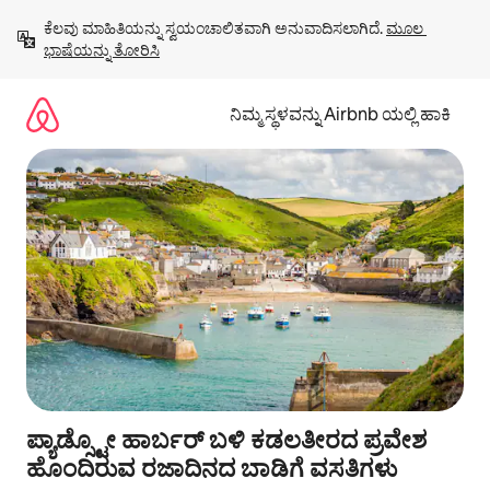
ವಿಷಯಕ್ಕೆ
ಕೆಲವು ಮಾಹಿತಿಯನ್ನು ಸ್ವಯಂಚಾಲಿತವಾಗಿ ಅನುವಾದಿಸಲಾಗಿದೆ. 
ಮೂಲ 
ಹೋಗಿ
ಭಾಷೆಯನ್ನು ತೋರಿಸಿ
ನಿಮ್ಮ ಸ್ಥಳವನ್ನು Airbnb ಯಲ್ಲಿ ಹಾಕಿ
ಪ್ಯಾಡ್ಸ್ಟೋ ಹಾರ್ಬರ್ ಬಳಿ ಕಡಲತೀರದ ಪ್ರವೇಶ
ಹೊಂದಿರುವ ರಜಾದಿನದ ಬಾಡಿಗೆ ವಸತಿಗಳು