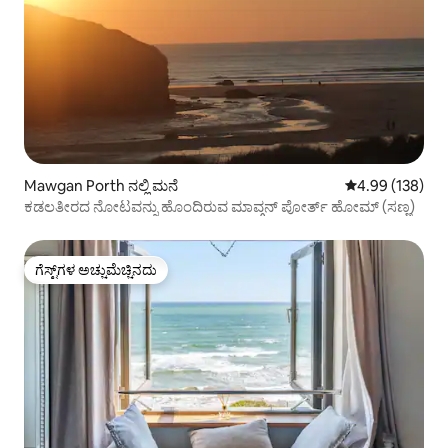
Mawgan Porth ನಲ್ಲಿ ಮನೆ
5 ರಲ್ಲಿ 4.99 ಸರಾ
4.99 (138)
ಕಡಲತೀರದ ನೋಟವನ್ನು ಹೊಂದಿರುವ ಮಾವ್ಗನ್ ಪೋರ್ತ್ ಹೋಮ್ (ಸಣ್ಣ)
ಗೆಸ್ಟ್‌ಗಳ ಅಚ್ಚುಮೆಚ್ಚಿನದು
ಗೆಸ್ಟ್‌ಗಳ ಅಚ್ಚುಮೆಚ್ಚಿನದು