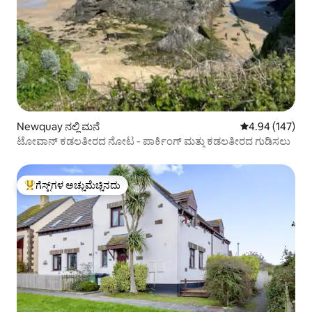
Newquay ನಲ್ಲಿ ಮನೆ
5 ರಲ್ಲಿ 4.94 ಸರಾ
4.94 (147)
ಟೋವಾನ್ ಕಡಲತೀರದ ನೋಟ - ಪಾರ್ಕಿಂಗ್ ಮತ್ತು ಕಡಲತೀರದ ಗುಡಿಸಲು
ಗೆಸ್ಟ್‌ಗಳ ಅಚ್ಚುಮೆಚ್ಚಿನದು
ಗೆಸ್ಟ್‌ಗಳಿಗೆ ಅತಿ ಹೆಚ್ಚು ಅಚ್ಚುಮೆಚ್ಚಿನದು