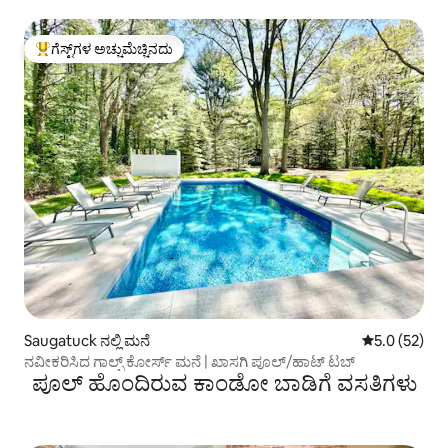
ಗೆಸ್ಟ್‌ಗಳ ಅಚ್ಚುಮೆಚ್ಚಿನದು
ಗೆಸ್ಟ್‌ಗಳಿಗೆ ಅತಿ ಹೆಚ್ಚು ಅಚ್ಚುಮೆಚ್ಚಿನದು
Saugatuck ನಲ್ಲಿ ಮನೆ
5 ರಲ್ಲಿ 5.0 ಸರ
5.0 (52)
ನವೀಕರಿಸಿದ ಗಾಲ್ಫ್ ಕೋರ್ಸ್ ಮನೆ | ಖಾಸಗಿ ಪೂಲ್/ಹಾಟ್ ಟಬ್
ಪೂಲ್ ಹೊಂದಿರುವ ಕಾಂಡೋ ಬಾಡಿಗೆ ವಸತಿಗಳು