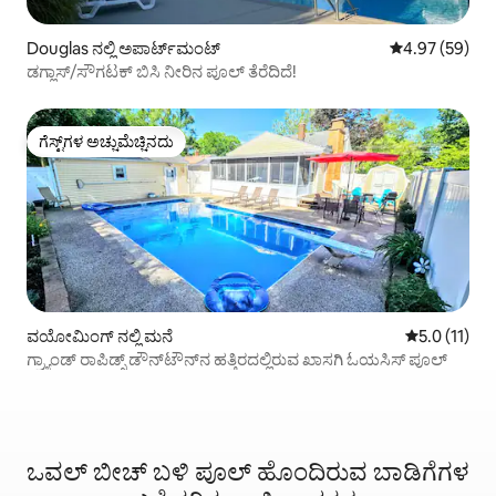
Douglas ನಲ್ಲಿ ಅಪಾರ್ಟ್‌ಮಂಟ್
5 ರಲ್ಲಿ 4.97 ಸರ
4.97 (59)
ಡಗ್ಲಾಸ್/ಸೌಗಟಕ್ ಬಿಸಿ ನೀರಿನ ಪೂಲ್ ತೆರೆದಿದೆ!
ಗೆಸ್ಟ್‌ಗಳ ಅಚ್ಚುಮೆಚ್ಚಿನದು
ಗೆಸ್ಟ್‌ಗಳ ಅಚ್ಚುಮೆಚ್ಚಿನದು
ವಯೋಮಿಂಗ್ ನಲ್ಲಿ ಮನೆ
5 ರಲ್ಲಿ 5.0 ಸ
5.0 (11)
ಗ್ರ್ಯಾಂಡ್ ರಾಪಿಡ್ಸ್ ಡೌನ್‌ಟೌನ್‌ನ ಹತ್ತಿರದಲ್ಲಿರುವ ಖಾಸಗಿ ಓಯಸಿಸ್ ಪೂಲ್
ಒವಲ್ ಬೀಚ್ ಬಳಿ ಪೂಲ್ ಹೊಂದಿರುವ ಬಾಡಿಗೆಗಳ