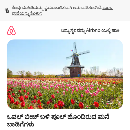
ವಿಷಯಕ್ಕೆ
ಕೆಲವು ಮಾಹಿತಿಯನ್ನು ಸ್ವಯಂಚಾಲಿತವಾಗಿ ಅನುವಾದಿಸಲಾಗಿದೆ. 
ಮೂಲ 
ಹೋಗಿ
ಭಾಷೆಯನ್ನು ತೋರಿಸಿ
ನಿಮ್ಮ ಸ್ಥಳವನ್ನು Airbnb ಯಲ್ಲಿ ಹಾಕಿ
ಒವಲ್ ಬೀಚ್ ಬಳಿ ಪೂಲ್ ಹೊಂದಿರುವ ಮನೆ
ಬಾಡಿಗೆಗಳು