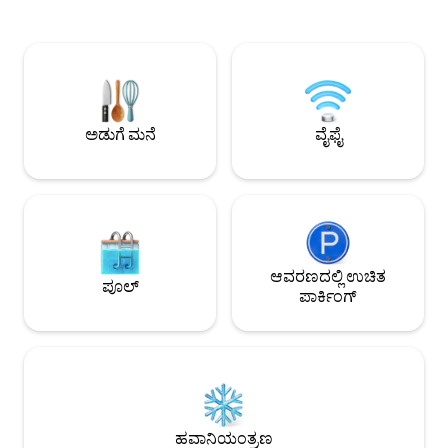
ಗುಂಪುಗಳಿಗೆ ಪರಿಪೂರ್ಣವಾಗಿರುವ ಖಾಸಗಿ ಹಿತ್ತಲಿನಲ್ಲಿ
ಅಗ್ಗಿಷ್ಟಿಕೆ ಮತ್ತು 55 
ಹೊರಾಂಗಣ ಬಾರ್, ಫೈರ್ ಪಿಟ್, ಗ್ಯಾಸ್ ಗ್ರಿಲ್, ಪಿಜ್ಜಾ
ವಿಶಾಲವಾದ ಲಿವಿಂಗ್ ರೂಮ
ಓವನ್, ಪಿಂಗ್ ಪಾಂಗ್, ಹೊರಾಂಗಣ ಶವರ್ ಮತ್ತು
4 ಮೈಲುಗಳ ಒಳಗೆ ಕಡ
ಕಾಲೋಚಿತ ಸ್ನಾನ/ಶವರ್ ಹೊಂದಿರುವ ಪ್ರತ್ಯೇಕ ಅತಿಥಿ
ರೆಸ್ಟೋರೆಂಟ್‌ಗಳು, ಬ್ರೂ
ಘಟಕವಿದೆ. ಒಳಗೆ: ಅಡುಗೆಮನೆ, ಲಾಂಡ್ರಿ, ವೇಗದ
ಟ್ರೇಲ್‌ಗಳಂತಹ ಎಲ್ಲಾ 
ವೈಫೈ, ರೋಕು ಟಿವಿಗಳು, ಹೀಟ್/ಎಸಿ, ಸ್ಲೀಪರ್ ಸೋಫಾ
ನೀವು ಅನ್ವೇಷಿಸುತ್ತೀರಿ 
ಮತ್ತು ಮೇಲಿನ ಲಾಫ್ಟ್. ಪೂಲ್: ಮೇ-ಅಕ್ಟೋಬರ್
ಈಗಷ್ಟೇ ಹಂತ 2 EV ಚಾರ್
ಅಡುಗೆ ಮನೆ
ವೈಫೈ
ಹಾಟ್ ಟಬ್: ವರ್ಷಪೂರ್ತಿ
ಲಭ್ಯವಿದೆ
ಆವರಣದಲ್ಲಿ ಉಚಿತ
ಪೂಲ್
ಪಾರ್ಕಿಂಗ್
ಹವಾನಿಯಂತ್ರಣ