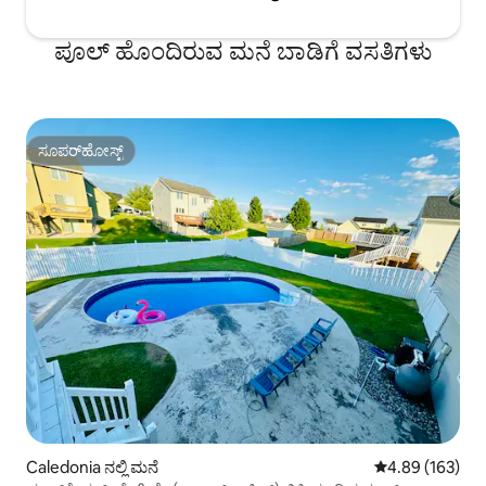
ಪೂಲ್ ಹೊಂದಿರುವ ಮನೆ ಬಾಡಿಗೆ ವಸತಿಗಳು
ಸೂಪರ್‌ಹೋಸ್ಟ್
ಸೂಪರ್‌ಹೋಸ್ಟ್
Caledonia ನಲ್ಲಿ ಮನೆ
5 ರಲ್ಲಿ 4.89 ಸರಾ
4.89 (163)