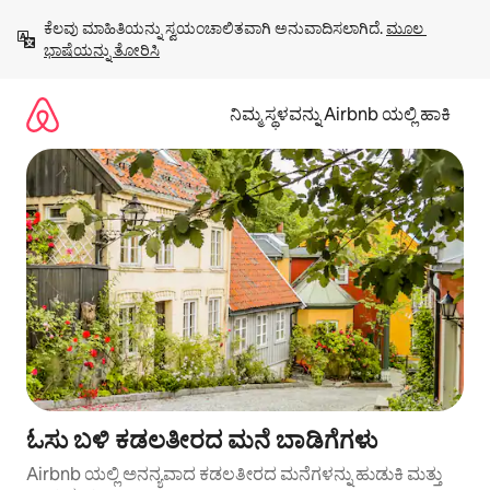
ವಿಷಯಕ್ಕೆ
ಕೆಲವು ಮಾಹಿತಿಯನ್ನು ಸ್ವಯಂಚಾಲಿತವಾಗಿ ಅನುವಾದಿಸಲಾಗಿದೆ. 
ಮೂಲ 
ಹೋಗಿ
ಭಾಷೆಯನ್ನು ತೋರಿಸಿ
ನಿಮ್ಮ ಸ್ಥಳವನ್ನು Airbnb ಯಲ್ಲಿ ಹಾಕಿ
ಓಸು ಬಳಿ ಕಡಲತೀರದ ಮನೆ ಬಾಡಿಗೆಗಳು
Airbnb ಯಲ್ಲಿ ಅನನ್ಯವಾದ ಕಡಲತೀರದ ಮನೆಗಳನ್ನು ಹುಡುಕಿ ಮತ್ತು