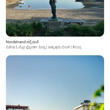
Nordstrand ನಲ್ಲಿ ಮನೆ
ವಿಶೇಷ ಓಸ್ಲೋ ಫ್ಜೋರ್ಡ್ ವಿಲ್ಲಾ | ಅತ್ಯುತ್ತಮ ಬೀಚ್ | ಕೇಂದ್ರ