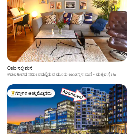
Oslo ನಲ್ಲಿ ಮನೆ
ಕಡಲತೀರದ ಸಮೀಪದಲ್ಲಿರುವ ಮೂರು ಅಂತಸ್ತಿನ ಮನೆ - ಮಕ್ಕಳ ಸ್ನೇಹಿ
ಗೆಸ್ಟ್‌ಗಳ ಅಚ್ಚುಮೆಚ್ಚಿನದು
ಗೆಸ್ಟ್‌ಗಳಿಗೆ ಅತಿ ಹೆಚ್ಚು ಅಚ್ಚುಮೆಚ್ಚಿನದು