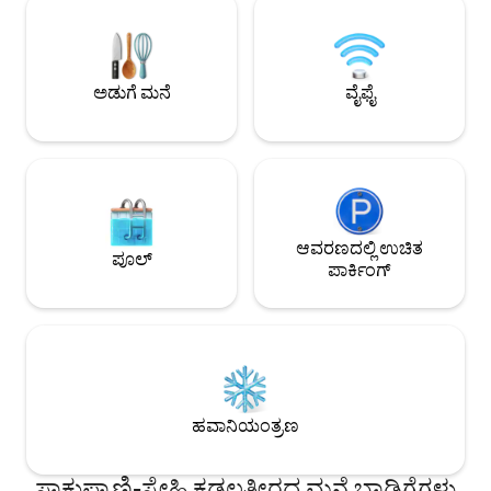
ರೂಮ್‌ನಲ್ಲಿ ಬ್ಲ್ಯಾಕ್‌🪟ಔಟ್ ಪರದೆಗಳು ಅಲೆಕ್ಸ್ ಮತ್ತು
ಲಿವಿಂಗ್/ಊಟದ ಕೋಣೆ
ಅಂಜಾ ಹೋಸ್ಟ್ ಮಾಡಿದ ✨ ನಮ್ಮ ಪುಟ್ಟ ಓಸ್ಲೋ ಮನೆ
ಮಲಗುವ ಕೋಣೆಗಳು, 
— ಆರಾಮದಾಯಕ, ಸೊಗಸಾದ, ಸಂಪೂರ್ಣವಾಗಿ
ವಾಷಿಂಗ್ ಮಷಿನ್/ಡ್ರೈಯ
ನೆಲೆಗೊಂಡಿದೆ. ಆರಾಮವಾಗಿರಿ ಮತ್ತು ನಗರ
ಬಾತ್ರೂಮ್ ಇವೆ. ನವೆಂಬ
ಅಡುಗೆ ಮನೆ
ವೈಫೈ
ಜೀವನವನ್ನು ಆನಂದಿಸಿ
ಇನ್ಸುಲೇಟಿಂಗ್ ಕಿಟಕಿಗಳ
ಆವರಣದಲ್ಲಿ ಉಚಿತ
ಪೂಲ್
ಪಾರ್ಕಿಂಗ್
ಹವಾನಿಯಂತ್ರಣ
ಸಾಕುಪ್ರಾಣಿ-ಸ್ನೇಹಿ ಕಡಲತೀರದ ಮನೆ ಬಾಡಿಗೆಗಳು