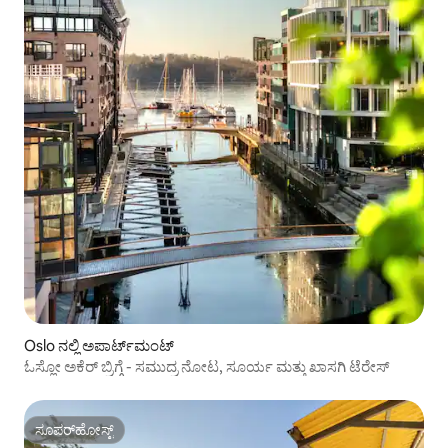
Oslo ನಲ್ಲಿ ಅಪಾರ್ಟ್‌ಮಂಟ್
ಓಸ್ಲೋ ಅಕೆರ್ ಬ್ರಿಗ್ಗೆ - ಸಮುದ್ರ ನೋಟ, ಸೂರ್ಯ ಮತ್ತು ಖಾಸಗಿ ಟೆರೇಸ್
ಸೂಪರ್‌ಹೋಸ್ಟ್
ಸೂಪರ್‌ಹೋಸ್ಟ್