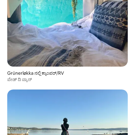
Grünerløkka ನಲ್ಲಿ ಕ್ಯಾಂಪರ್/RV
ವೇಡ್ ದಿ ವ್ಯಾನ್