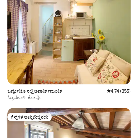
ಒರ್ವ್ಯೇಟೊ ನಲ್ಲಿ ಅಪಾರ್ಟ್‌ಮಂಟ್
5 ರಲ್ಲಿ 4.74 ಸರಾ
4.74 (355)
ಟ್ರಾವೆಲರ್ಸ್ ಕೋವೊ
ಗೆಸ್ಟ್‌ಗಳ ಅಚ್ಚುಮೆಚ್ಚಿನದು
ಗೆಸ್ಟ್‌ಗಳ ಅಚ್ಚುಮೆಚ್ಚಿನದು