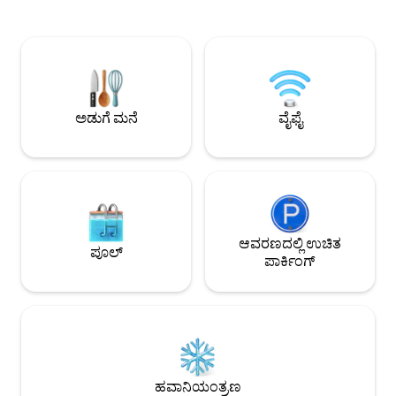
ನಡೆಯಿರಿ ಅಥವಾ ತೆಗೆದುಕೊಳ್ಳಿ). ಫ್ಲಾರೆನ್ಸ್‌ನಿಂದ
ಹೂವಿನ ಟೆರೇಸ್ ನಿಮ್ಮ ವಾ
ರೈಲಿನಲ್ಲಿ ಕೇವಲ 2 ಗಂಟೆಗಳು ಮತ್ತು ರೋಮ್‌ನಿಂದ 1
ಸ್ಮರಣೀಯವಾಗಿಸುತ್ತದೆ! 
ಗಂಟೆ. ಹೊರಗೆ, ಸ್ಯಾನ್ ಜಿಯೋವೆನೆಲ್, ಪೋರ್ಟಾ
ಸಂಪೂರ್ಣವಾಗಿ ಸಜ್ಜುಗೊ
ಮ್ಯಾಗಿಯೋರ್‌ನಂತಹ ಹೆಗ್ಗುರುತುಗಳು ಮತ್ತು
ಬೆಳಗಿಸಲಾಗಿದೆ: ಹಗಲಿನಲ್
ವಿಹಂಗಮ ಮಾರ್ಗದೊಂದಿಗೆ ಜಿಲ್ಲೆಯ ಅದ್ಭುತ
ಸ್ನಾನ ಮಾಡುವ ಅಥವಾ ರಾತ
ನೋಟಗಳನ್ನು ಆನಂದಿಸಿ.
ಆನಂದಿಸುವ ಸ್ಥಳ! ಯಾವುದ
ಖಾಸಗಿ ಪಾರ್ಕಿಂಗ್ ಲಭ್ಯವ
ಅಡುಗೆ ಮನೆ
ವೈಫೈ
ಆವರಣದಲ್ಲಿ ಉಚಿತ
ಪೂಲ್
ಪಾರ್ಕಿಂಗ್
ಹವಾನಿಯಂತ್ರಣ