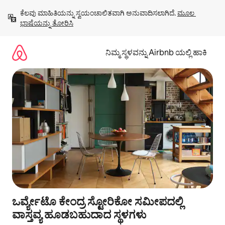
ವಿಷಯಕ್ಕೆ
ಕೆಲವು ಮಾಹಿತಿಯನ್ನು ಸ್ವಯಂಚಾಲಿತವಾಗಿ ಅನುವಾದಿಸಲಾಗಿದೆ. 
ಮೂಲ 
ಹೋಗಿ
ಭಾಷೆಯನ್ನು ತೋರಿಸಿ
ನಿಮ್ಮ ಸ್ಥಳವನ್ನು Airbnb ಯಲ್ಲಿ ಹಾಕಿ
ಒರ್ವ್ಯೇಟೊ ಕೇಂದ್ರ ಸ್ಟೋರಿಕೋ ಸಮೀಪದಲ್ಲಿ
ವಾಸ್ತವ್ಯ ಹೂಡಬಹುದಾದ ಸ್ಥಳಗಳು