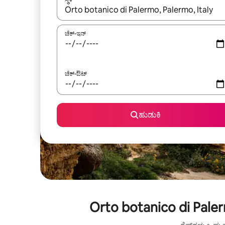
ಫಲಿತಾಂಶಗಳು ಲಭ್ಯವಿರುವಾಗ, ಅಪ್ ಮತ್ತು ಡೌನ್ ಬಾಣದ ಕೀಲಿಗಳೊ
ಚೆಕ್-ಇನ್
ಚೆಕ್-ಔಟ್
ಹುಡುಕಿ
Orto botanico di Pale