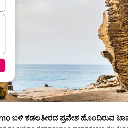
ಂದಿಗೆ ನ್ಯಾವಿಗೇಟ್ ಮಾಡಿ ಅಥವಾ ಸ್ಪರ್ಶ ಅಥವಾ ಸ್ವೈಪ್ ಗೆಸ್ಚರ್‌ಗಳ ಮೂಲಕ ಅನ್ವೇಷಿಸಿ.
rmo ಬಳಿ ಕಡಲತೀರದ ಪ್ರವೇಶ ಹೊಂದಿರುವ ಟಾಪ್