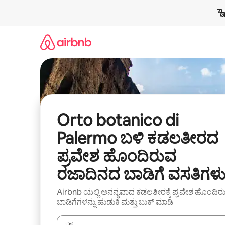
ವಿಷಯಕ್ಕೆ
ಹೋಗಿ
Orto botanico di
Palermo ಬಳಿ ಕಡಲತೀರದ
ಪ್ರವೇಶ ಹೊಂದಿರುವ
ರಜಾದಿನದ ಬಾಡಿಗೆ ವಸತಿಗಳ
Airbnb ಯಲ್ಲಿ ಅನನ್ಯವಾದ ಕಡಲತೀರಕ್ಕೆ ಪ್ರವೇಶ ಹೊಂದಿರ
ಬಾಡಿಗೆಗಳನ್ನು ಹುಡುಕಿ ಮತ್ತು ಬುಕ್ ಮಾಡಿ
ಸ್ಥಳ