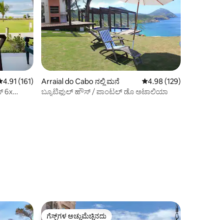
5 ರಲ್ಲಿ 4.91 ಸರಾಸರಿ ರೇಟಿಂಗ್, 161 ವಿಮರ್ಶೆಗಳು
4.91 (161)
Arraial do Cabo ನಲ್ಲಿ ಮನೆ
5 ರಲ್ಲಿ 4.98 ಸರಾಸರಿ ರೇಟಿಂ
4.98 (129)
್ 6x
ಬ್ಯೂಟಿಫುಲ್ ಹೌಸ್ / ಪಾಂಟಲ್ ಡೊ ಅಟಾಲಿಯಾ
ಗೆಸ್ಟ್‌ಗಳ ಅಚ್ಚುಮೆಚ್ಚಿನದು