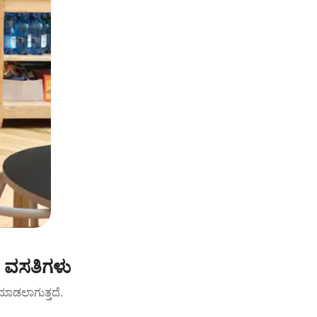
ೆ ವಸತಿಗಳು
ಟ್ ಮಾಡಲಾಗುತ್ತದೆ.