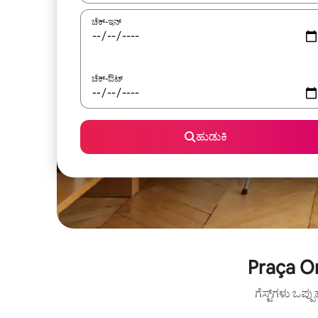
ಚೆಕ್-ಇನ್
ಚೆಕ್-ಔಟ್
ಹುಡುಕಿ
Praça Or
ಗೆಸ್ಟ್‌ಗಳು ಒಪ್ಪ