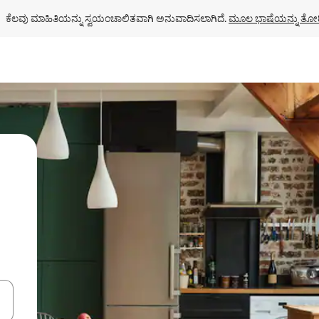
ಕೆಲವು ಮಾಹಿತಿಯನ್ನು ಸ್ವಯಂಚಾಲಿತವಾಗಿ ಅನುವಾದಿಸಲಾಗಿದೆ. 
ಮೂಲ ಭಾಷೆಯನ್ನು ತೋರ
ಂದಿಗೆ ನ್ಯಾವಿಗೇಟ್ ಮಾಡಿ ಅಥವಾ ಸ್ಪರ್ಶ ಅಥವಾ ಸ್ವೈಪ್ ಗೆಸ್ಚರ್‌ಗಳ ಮೂಲಕ ಅನ್ವೇಷಿಸಿ.