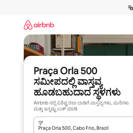
ವಿಷಯಕ್ಕೆ
ಹೋಗಿ
Praça Orla 500
ಸಮೀಪದಲ್ಲಿ ವಾಸ್ತವ್ಯ
ಹೂಡಬಹುದಾದ ಸ್ಥಳಗಳು
Airbnb ನಲ್ಲಿ ವಿಶಿಷ್ಟ ರಜಾ ಬಾಡಿಗೆ ವಾಸ್ತವ್ಯಗಳು, ಮನೆಗಳು
ಮತ್ತು ಇನ್ನಷ್ಟು ಬುಕ್ ಮಾಡಿ
ಸ್ಥಳ
ಫಲಿತಾಂಶಗಳು ಲಭ್ಯವಿರುವಾಗ, ಅಪ್ ಮತ್ತು ಡೌನ್ ಬಾಣದ ಕೀಲಿಗಳೊ