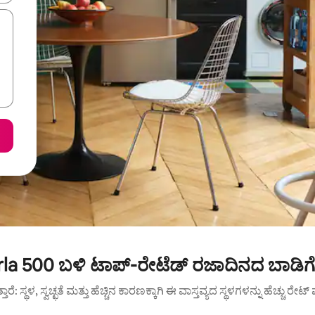
la 500 ಬಳಿ ಟಾಪ್-ರೇಟೆಡ್ ರಜಾದಿನದ ಬಾಡಿಗ
ುತ್ತಾರೆ: ಸ್ಥಳ, ಸ್ವಚ್ಛತೆ ಮತ್ತು ಹೆಚ್ಚಿನ ಕಾರಣಕ್ಕಾಗಿ ಈ ವಾಸ್ತವ್ಯದ ಸ್ಥಳಗಳನ್ನು ಹೆಚ್ಚು ರೇ