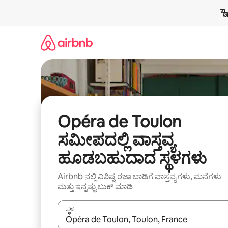
ವಿಷಯಕ್ಕೆ
ಹೋಗಿ
Opéra de Toulon
ಸಮೀಪದಲ್ಲಿ ವಾಸ್ತವ್ಯ
ಹೂಡಬಹುದಾದ ಸ್ಥಳಗಳು
Airbnb ನಲ್ಲಿ ವಿಶಿಷ್ಟ ರಜಾ ಬಾಡಿಗೆ ವಾಸ್ತವ್ಯಗಳು, ಮನೆಗಳು
ಮತ್ತು ಇನ್ನಷ್ಟು ಬುಕ್ ಮಾಡಿ
ಸ್ಥಳ
ಫಲಿತಾಂಶಗಳು ಲಭ್ಯವಿರುವಾಗ, ಅಪ್ ಮತ್ತು ಡೌನ್ ಬಾಣದ ಕೀಲಿಗಳೊ