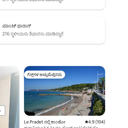
ಮಾಂಟ್ ಫಾರಾನ್
216 ಸ್ಥಳೀಯರು ಶಿಫಾರಸು ಮಾಡಿದ್ದಾರೆ
ಗೆಸ್ಟ್‌ಗಳ ಅಚ್ಚುಮೆಚ್ಚಿನದು
ಗೆಸ್ಟ್‌ಗಳ ಅಚ್ಚುಮೆಚ್ಚಿನದು
Le Pradet ನಲ್ಲಿ ಕಾಂಡೋ
5 ರಲ್ಲಿ 4.9 ಸರಾಸರಿ ರೇಟಿಂ
4.9 (104)
ಹವಾನಿಯಂತ್ರಿತ ಸೀ ವ್ಯೂ ಫೈಬರ್ ಇಂಟರ್ನೆಟ್ ಬೀಚ್