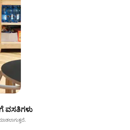
ೆ ವಸತಿಗಳು
ಟ್ ಮಾಡಲಾಗುತ್ತದೆ.