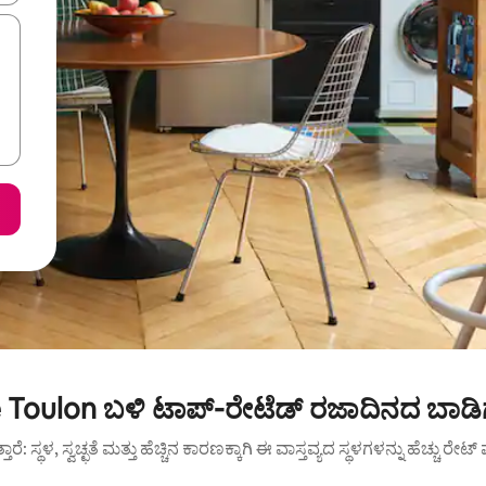
Toulon ಬಳಿ ಟಾಪ್-ರೇಟೆಡ್ ರಜಾದಿನದ ಬಾಡಿಗ
ುತ್ತಾರೆ: ಸ್ಥಳ, ಸ್ವಚ್ಛತೆ ಮತ್ತು ಹೆಚ್ಚಿನ ಕಾರಣಕ್ಕಾಗಿ ಈ ವಾಸ್ತವ್ಯದ ಸ್ಥಳಗಳನ್ನು ಹೆಚ್ಚು ರೇ