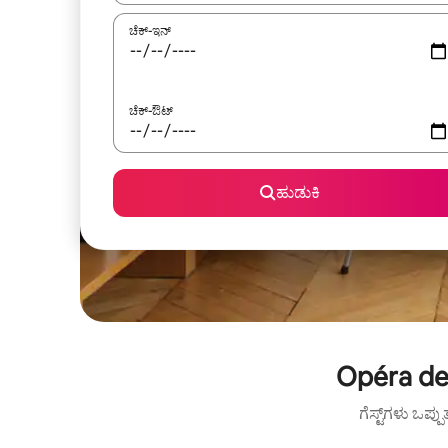
ಚೆಕ್-ಇನ್
ಚೆಕ್-ಔಟ್
ಹುಡುಕಿ
Opéra de 
ಗೆಸ್ಟ್‌ಗಳು ಒಪ್ಪ