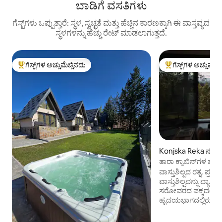
ಬಾಡಿಗೆ ವಸತಿಗಳು
ಗೆಸ್ಟ್‌ಗಳು ಒಪ್ಪುತ್ತಾರೆ: ಸ್ಥಳ, ಸ್ವಚ್ಛತೆ ಮತ್ತು ಹೆಚ್ಚಿನ ಕಾರಣಕ್ಕಾಗಿ ಈ ವಾಸ್ತವ್ಯದ
ಸ್ಥಳಗಳನ್ನು ಹೆಚ್ಚು ರೇಟ್ ಮಾಡಲಾಗುತ್ತದೆ.
ಗೆಸ್ಟ್‌ಗಳ ಅಚ್ಚುಮೆಚ್ಚಿನದು
ಗೆಸ್ಟ್‌ಗಳ ಅಚ್ಚುಮೆಚ್
ಗೆಸ್ಟ್‌ಗಳಿಗೆ ಅತಿ ಹೆಚ್ಚು ಅಚ್ಚುಮೆಚ್ಚಿನದು
ಗೆಸ್ಟ್‌ಗಳಿಗೆ ಅತಿ ಹೆಚ್ಚು
Konjska Reka ನಲ್ಲಿ ಕ್
ತಾರಾ ಕ್ಯಾಬಿನ್‌ಗಳ ಶುದ್ಧ ಪ
ವಾಸ್ತುಶಿಲ್ಪದ ರತ್ನ. ಪ್ರಕೃತಿಯೊಂದಿಗಿನ ಸಂಪರ್ಕವು ನಮ್ಮ
ವಾಸ್ತುಶಿಲ್ಪವನ್ನು ವ್ಯಾಖ್
ಸರೋವರದ ಪಕ್ಕದಲ್ಲಿರುವ
ಹೃದಯಭಾಗದಲ್ಲಿರುವ ಬೆಟ
ಮುಟ್ಟದ ಅರಣ್ಯದಿಂದ ಆವೃತವ
ನಿಯಮಗಳಲ್ಲಿ ಸಮಯ ಮತ್