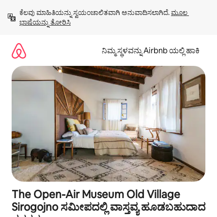
ವಿಷಯಕ್ಕೆ
ಕೆಲವು ಮಾಹಿತಿಯನ್ನು ಸ್ವಯಂಚಾಲಿತವಾಗಿ ಅನುವಾದಿಸಲಾಗಿದೆ. 
ಮೂಲ 
ಹೋಗಿ
ಭಾಷೆಯನ್ನು ತೋರಿಸಿ
ನಿಮ್ಮ ಸ್ಥಳವನ್ನು Airbnb ಯಲ್ಲಿ ಹಾಕಿ
The Open-Air Museum Old Village
Sirogojno ಸಮೀಪದಲ್ಲಿ ವಾಸ್ತವ್ಯ ಹೂಡಬಹುದಾದ