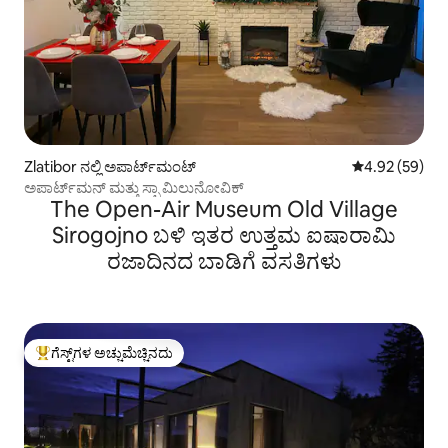
Zlatibor ನಲ್ಲಿ ಅಪಾರ್ಟ್‌ಮಂಟ್
5 ರಲ್ಲಿ 4.92 ಸರ
4.92 (59)
ಅಪಾರ್ಟ್‌ಮನ್ ಮತ್ತು ಸ್ಪಾ ಮಿಲುನೋವಿಕ್
The Open-Air Museum Old Village
Sirogojno ಬಳಿ ಇತರ ಉತ್ತಮ ಐಷಾರಾಮಿ
ರಜಾದಿನದ ಬಾಡಿಗೆ ವಸತಿಗಳು
ಗೆಸ್ಟ್‌ಗಳ ಅಚ್ಚುಮೆಚ್ಚಿನದು
ಗೆಸ್ಟ್‌ಗಳಿಗೆ ಅತಿ ಹೆಚ್ಚು ಅಚ್ಚುಮೆಚ್ಚಿನದು