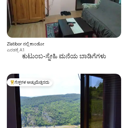
Zlatibor ನಲ್ಲಿ ಕಾಂಡೋ
ಎರಡಕ್ಕೆ A1
ಕುಟುಂಬ-ಸ್ನೇಹಿ ಮನೆಯ ಬಾಡಿಗೆಗಳು
ಗೆಸ್ಟ್‌ಗಳ ಅಚ್ಚುಮೆಚ್ಚಿನದು
ಗೆಸ್ಟ್‌ಗಳಿಗೆ ಅತಿ ಹೆಚ್ಚು ಅಚ್ಚುಮೆಚ್ಚಿನದು