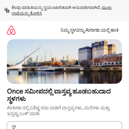
ವಿಷಯಕ್ಕೆ
ಕೆಲವು ಮಾಹಿತಿಯನ್ನು ಸ್ವಯಂಚಾಲಿತವಾಗಿ ಅನುವಾದಿಸಲಾಗಿದೆ. 
ಮೂಲ 
ಹೋಗಿ
ಭಾಷೆಯನ್ನು ತೋರಿಸಿ
ನಿಮ್ಮ ಸ್ಥಳವನ್ನು Airbnb ಯಲ್ಲಿ ಹಾಕಿ
Once ಸಮೀಪದಲ್ಲಿ ವಾಸ್ತವ್ಯ ಹೂಡಬಹುದಾದ
ಸ್ಥಳಗಳು
Airbnb ನಲ್ಲಿ ವಿಶಿಷ್ಟ ರಜಾ ಬಾಡಿಗೆ ವಾಸ್ತವ್ಯಗಳು, ಮನೆಗಳು ಮತ್ತು
ಇನ್ನಷ್ಟು ಬುಕ್ ಮಾಡಿ
ಸ್ಥಳ