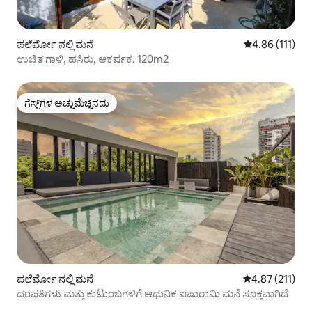
ಪಲೆರ್ಮೋ ನಲ್ಲಿ ಮನೆ
5 ರಲ್ಲಿ 4.86 ಸರಾ
4.86 (111)
ಉಚಿತ ಗಾಳಿ, ಹಸಿರು, ಆಕರ್ಷಕ. 120m2
ಗೆಸ್ಟ್‌ಗಳ ಅಚ್ಚುಮೆಚ್ಚಿನದು
ಗೆಸ್ಟ್‌ಗಳ ಅಚ್ಚುಮೆಚ್ಚಿನದು
ಪಲೆರ್ಮೋ ನಲ್ಲಿ ಮನೆ
5 ರಲ್ಲಿ 4.87 ಸರಾ
4.87 (211)
ದಂಪತಿಗಳು ಮತ್ತು ಕುಟುಂಬಗಳಿಗೆ ಆಧುನಿಕ ಐಷಾರಾಮಿ ಮನೆ ಸೂಕ್ತವಾಗಿದೆ