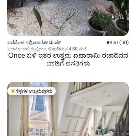
ಪಲೆರ್ಮೋ ನಲ್ಲಿ ಅಪಾರ್ಟ್‌ಮಂಟ್
5 ರಲ್ಲಿ 4.91 ಸರಾ
4.91 (181)
ಪಲೆರ್ಮೊದಲ್ಲಿ ಕ್ಯುಪೊಲಾ ಹೊಂದಿರುವ 4 BR ಮನೆ
Once ಬಳಿ ಇತರ ಉತ್ತಮ ಐಷಾರಾಮಿ ರಜಾದಿನದ
ಬಾಡಿಗೆ ವಸತಿಗಳು
ಗೆಸ್ಟ್‌ಗಳ ಅಚ್ಚುಮೆಚ್ಚಿನದು
ಗೆಸ್ಟ್‌ಗಳಿಗೆ ಅತಿ ಹೆಚ್ಚು ಅಚ್ಚುಮೆಚ್ಚಿನದು