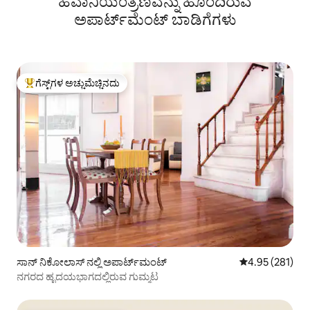
ಹವಾನಿಯಂತ್ರಣವನ್ನು ಹೊಂದಿರುವ
ಅಪಾರ್ಟ್‌ಮೆಂಟ್‌ ಬಾಡಿಗೆಗಳು
ಗೆಸ್ಟ್‌ಗಳ ಅಚ್ಚುಮೆಚ್ಚಿನದು
ಗೆಸ್ಟ್‌ಗಳಿಗೆ ಅತಿ ಹೆಚ್ಚು ಅಚ್ಚುಮೆಚ್ಚಿನದು
ಸಾನ್ ನಿಕೋಲಾಸ್ ನಲ್ಲಿ ಅಪಾರ್ಟ್‌ಮಂಟ್
5 ರಲ್ಲಿ 4.95 ಸರಾ
4.95 (281)
ನಗರದ ಹೃದಯಭಾಗದಲ್ಲಿರುವ ಗುಮ್ಮಟ