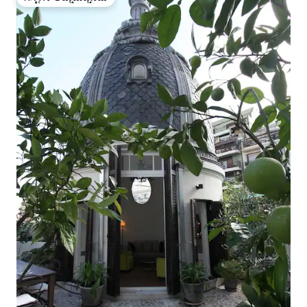
ಗೆಸ್ಟ್‌ಗಳ ಅಚ್ಚುಮೆಚ್ಚಿನದು