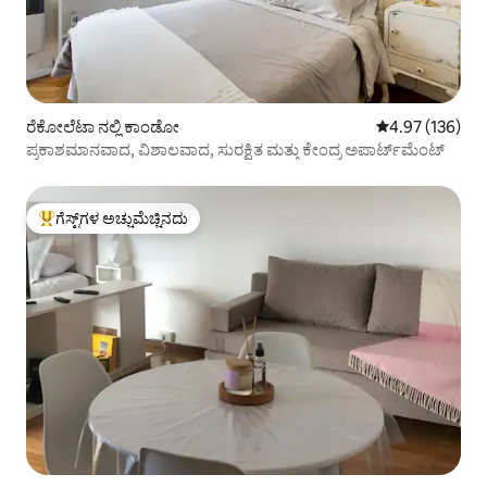
ರೆಕೋಲೆಟಾ ನಲ್ಲಿ ಕಾಂಡೋ
5 ರಲ್ಲಿ 4.97 ಸರಾ
4.97 (136)
ಪ್ರಕಾಶಮಾನವಾದ, ವಿಶಾಲವಾದ, ಸುರಕ್ಷಿತ ಮತ್ತು ಕೇಂದ್ರ ಅಪಾರ್ಟ್‌ಮೆಂಟ್
ಗೆಸ್ಟ್‌ಗಳ ಅಚ್ಚುಮೆಚ್ಚಿನದು
ಗೆಸ್ಟ್‌ಗಳಿಗೆ ಅತಿ ಹೆಚ್ಚು ಅಚ್ಚುಮೆಚ್ಚಿನದು