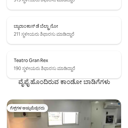
ಬ್ಯಾರಾಂಕಾಸ್ ಡೆ ಬೆಲ್ಗ್ರಾನೋ
211 ಸ್ಥಳೀಯರು ಶಿಫಾರಸು ಮಾಡಿದ್ದಾರೆ
Teatro Gran Rex
190 ಸ್ಥಳೀಯರು ಶಿಫಾರಸು ಮಾಡಿದ್ದಾರೆ
ವೈಫೈ ಹೊಂದಿರುವ ಕಾಂಡೋ ಬಾಡಿಗೆಗಳು
ಗೆಸ್ಟ್‌ಗಳ ಅಚ್ಚುಮೆಚ್ಚಿನದು
ಗೆಸ್ಟ್‌ಗಳ ಅಚ್ಚುಮೆಚ್ಚಿನದು