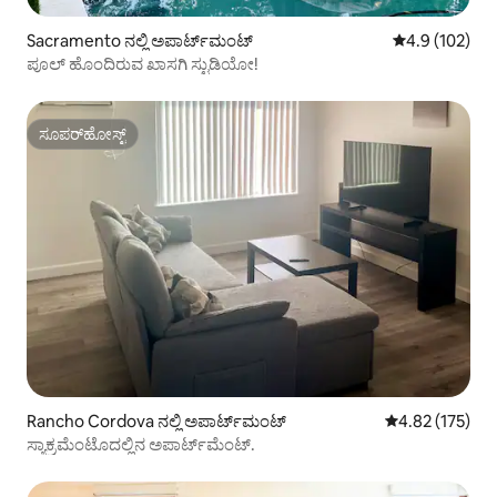
Sacramento ನಲ್ಲಿ ಅಪಾರ್ಟ್‌ಮಂಟ್
5 ರಲ್ಲಿ 4.9 ಸರಾ
4.9 (102)
ಪೂಲ್ ಹೊಂದಿರುವ ಖಾಸಗಿ ಸ್ಟುಡಿಯೋ!
ಸೂಪರ್‌ಹೋಸ್ಟ್
ಸೂಪರ್‌ಹೋಸ್ಟ್
Rancho Cordova ನಲ್ಲಿ ಅಪಾರ್ಟ್‌ಮಂಟ್
5 ರಲ್ಲಿ 4.82 ಸರಾ
4.82 (175)
ಸ್ಯಾಕ್ರಮೆಂಟೊದಲ್ಲಿನ ಅಪಾರ್ಟ್‌ಮೆಂಟ್.