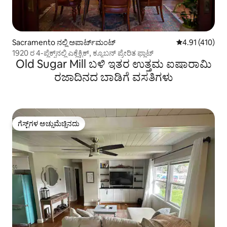
Sacramento ನಲ್ಲಿ ಅಪಾರ್ಟ್‌ಮಂಟ್
5 ರಲ್ಲಿ 4.91 ಸರಾ
4.91 (410)
1920 ರ 4-ಪ್ಲೆಕ್ಸ್‌ನಲ್ಲಿ ಎಕ್ಲೆಕ್ಟಿಕ್, ಕ್ಯೂಬನ್ ಪ್ರೇರಿತ ಫ್ಲಾಟ್
Old Sugar Mill ಬಳಿ ಇತರ ಉತ್ತಮ ಐಷಾರಾಮಿ
ರಜಾದಿನದ ಬಾಡಿಗೆ ವಸತಿಗಳು
ಗೆಸ್ಟ್‌ಗಳ ಅಚ್ಚುಮೆಚ್ಚಿನದು
ಗೆಸ್ಟ್‌ಗಳ ಅಚ್ಚುಮೆಚ್ಚಿನದು