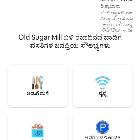
ತನ್ನದೇ ಆದ ಪ್ರವೇಶವನ್ನು ಹೊಂದಿದೆ ಮತ್ತು ಮನೆಗೆ
ದಿ ಕ್ಯಾಬಾನಾ
ಪ್ರವೇಶವಿಲ್ಲ. ನೀವು ಎರಡೂ ಘಟಕಗಳನ್ನು ಬಾಡಿಗೆಗೆ
ಸೌತ್ ಲ್ಯಾಂಡ್ ಪಾರ್ಕ್ 
ಪಡೆಯಬಹುದು ಮತ್ತು ಇಡೀ ಮನೆಯನ್ನು ನಿಮಗಾಗಿ
ವಿಶಿಷ್ಟ ಮತ್ತು ಸೊಗಸಾ
ಹೊಂದಬಹುದು. ಮನೆಯು ಹಿತ್ತಲಿಗೆ ವಿಶೇಷ
- ಕ್ಯಾಬಾನಾಗೆ ಸುಸ್ವಾಗತ.
ಪ್ರವೇಶವನ್ನು ಹೊಂದಿದೆ.
ಡೌನ್‌ಟೌನ್, ಶಾಪಿಂಗ್,
Old Sugar Mill ಬಳಿ ರಜಾದಿನದ ಬಾಡಿಗೆ
ಉದ್ಯಾನವನಗಳಿಗೆ ಒಂದು ಸ
ಲ್ಯಾಂಡ್ ಪಾರ್ಕ್ ಮತ್ತು
ವಸತಿಗಳ ಜನಪ್ರಿಯ ಸೌಲಭ್ಯಗಳು
15 ನಿಮಿಷಗಳ ಕಾಲ ನಡೆಯಿರಿ! ಕಿಂಗ್-ಗಾತ್
ಸ್ಟ್ರೀಮಿಂಗ್‌ಗಾಗಿ ಹೊಸ
ನೇಮಿಸಲಾದ ಬಾತ್‌ರೂಮ
ಅಡುಗೆಮನೆಯೊಂದಿಗೆ ನಿಮ್
ಆರಾಮವಾಗಿ ಆನಂದಿಸಿ. ಖಾಸಗಿ ಪ್ರವೇಶ/ಪಾರ್ಕಿಂ
ನಿಮ್ಮ ವಾಸ್ತವ್ಯವನ್ನು
ಸುಲಭವಾಗಿಸುತ್ತದೆ. ಅತ್ಯಲ
ನಡವಳಿಕೆಯ ತುಪ್ಪಳ ಸ್ನ
ಅಡುಗೆ ಮನೆ
ವೈಫೈ
ಸ್ವಾಗತಿಸುತ್ತೇವೆ.
ಆವರಣದಲ್ಲಿ ಉಚಿತ