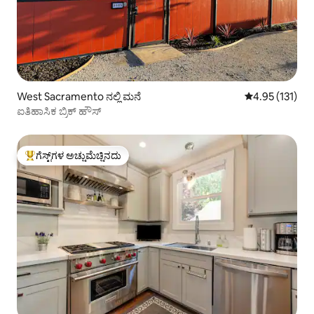
West Sacramento ನಲ್ಲಿ ಮನೆ
5 ರಲ್ಲಿ 4.95 ಸರಾ
4.95 (131)
ಐತಿಹಾಸಿಕ ಬ್ರಿಕ್ ಹೌಸ್
ಗೆಸ್ಟ್‌ಗಳ ಅಚ್ಚುಮೆಚ್ಚಿನದು
ಗೆಸ್ಟ್‌ಗಳಿಗೆ ಅತಿ ಹೆಚ್ಚು ಅಚ್ಚುಮೆಚ್ಚಿನದು