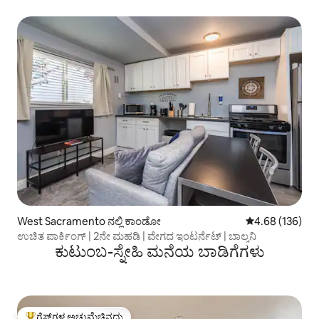
West Sacramento ನಲ್ಲಿ ಕಾಂಡೋ
5 ರಲ್ಲಿ 4.68 ಸರಾ
4.68 (136)
ಉಚಿತ ಪಾರ್ಕಿಂಗ್ | 2ನೇ ಮಹಡಿ | ವೇಗದ ಇಂಟರ್ನೆಟ್ | ಬಾಲ್ಕನಿ
ಕುಟುಂಬ-ಸ್ನೇಹಿ ಮನೆಯ ಬಾಡಿಗೆಗಳು
ಗೆಸ್ಟ್‌ಗಳ ಅಚ್ಚುಮೆಚ್ಚಿನದು