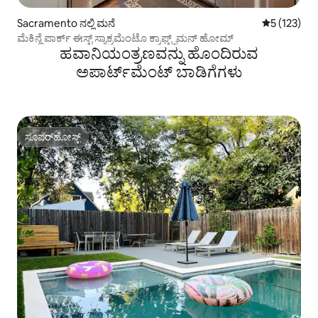
Sacramento ನಲ್ಲಿ ಮನೆ
5 ರಲ್ಲಿ 5 ಸರಾ
5 (123)
ಮೆಕಿನ್ಲೆ ಪಾರ್ಕ್ ಈಸ್ಟ್ ಸ್ಯಾಕ್ರಮೆಂಟೊ ಕ್ರಾಫ್ಟ್ಸ್‌ಮನ್ ಹೋಮ್
ಹವಾನಿಯಂತ್ರಣವನ್ನು ಹೊಂದಿರುವ
ಅಪಾರ್ಟ್‌ಮೆಂಟ್‌ ಬಾಡಿಗೆಗಳು
ಸೂಪರ್‌ಹೋಸ್ಟ್
ಸೂಪರ್‌ಹೋಸ್ಟ್