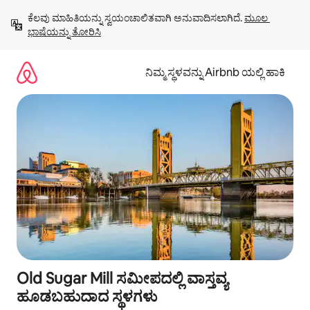
ವಿಷಯಕ್ಕೆ
ಕೆಲವು ಮಾಹಿತಿಯನ್ನು ಸ್ವಯಂಚಾಲಿತವಾಗಿ ಅನುವಾದಿಸಲಾಗಿದೆ. 
ಮೂಲ 
ಹೋಗಿ
ಭಾಷೆಯನ್ನು ತೋರಿಸಿ
ನಿಮ್ಮ ಸ್ಥಳವನ್ನು Airbnb ಯಲ್ಲಿ ಹಾಕಿ
Old Sugar Mill ಸಮೀಪದಲ್ಲಿ ವಾಸ್ತವ್ಯ
ಹೂಡಬಹುದಾದ ಸ್ಥಳಗಳು