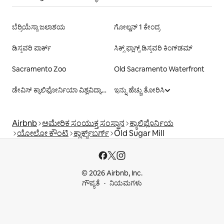
ಬೆರ್ರಿಯೆಸ್ಸಾ ಜಲಾಶಯ
ಗೋಲ್ಡನ್ 1 ಕೇಂದ್ರ
ಡಿಸ್ಕವರಿ ಪಾರ್ಕ್
ಸಿಕ್ಸ್ ಫ್ಲಾಗ್ಸ್ ಡಿಸ್ಕವರಿ ಕಿಂಗ್‌ಡಮ್
Sacramento Zoo
Old Sacramento Waterfront
ಡೇವಿಸ್ ಕ್ಯಾಲಿಫೋರ್ನಿಯಾ ವಿಶ್ವವಿದ್ಯಾಲಯ
ಇನ್ನು ಹೆಚ್ಚು ತೋರಿಸಿ
Airbnb
ಅಮೇರಿಕ ಸಂಯುಕ್ತ ಸಂಸ್ಥಾನ
ಕ್ಯಾಲಿಫೊರ್ನಿಯ
ಯೋಲೋ ಕೌಂಟಿ
ಕ್ಲಾರ್ಕ್ಸ್‌ಬರ್ಗ್
Old Sugar Mill
© 2026 Airbnb, Inc.
ಗೌಪ್ಯತೆ
ನಿಯಮಗಳು