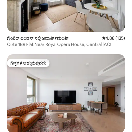
ಗ್ರೇಟರ್ ಲಂಡನ್ ನಲ್ಲಿ ಅಪಾರ್ಟ್‌ಮಂಟ್
5 ರಲ್ಲಿ 4.88 ಸರಾ
4.88 (135)
Cute 1BR Flat Near Royal Opera House, Central |AC!
ಗೆಸ್ಟ್‌ಗಳ ಅಚ್ಚುಮೆಚ್ಚಿನದು
ಗೆಸ್ಟ್‌ಗಳ ಅಚ್ಚುಮೆಚ್ಚಿನದು