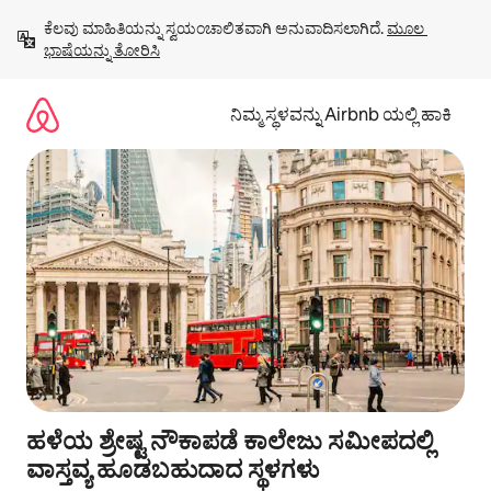
ವಿಷಯಕ್ಕೆ
ಕೆಲವು ಮಾಹಿತಿಯನ್ನು ಸ್ವಯಂಚಾಲಿತವಾಗಿ ಅನುವಾದಿಸಲಾಗಿದೆ. 
ಮೂಲ 
ಹೋಗಿ
ಭಾಷೆಯನ್ನು ತೋರಿಸಿ
ನಿಮ್ಮ ಸ್ಥಳವನ್ನು Airbnb ಯಲ್ಲಿ ಹಾಕಿ
ಹಳೆಯ ಶ್ರೇಷ್ಟ ನೌಕಾಪಡೆ ಕಾಲೇಜು ಸಮೀಪದಲ್ಲಿ
ವಾಸ್ತವ್ಯ ಹೂಡಬಹುದಾದ ಸ್ಥಳಗಳು