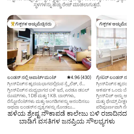
ಸ್ಥಳಗಳನ್ನು ಹೆಚ್ಚು ರೇಟ್ ಮಾಡಲಾಗುತ್ತದೆ.
ಗೆಸ್ಟ್‌ಗಳ ಅಚ್ಚುಮೆಚ್ಚಿನದು
ಗೆಸ್ಟ್‌ಗಳ ಅಚ್ಚುಮೆಚ್ಚಿನ
ಗೆಸ್ಟ್‌ಗಳಿಗೆ ಅತಿ ಹೆಚ್ಚು ಅಚ್ಚುಮೆಚ್ಚಿನದು
ಗೆಸ್ಟ್‌ಗಳ ಅಚ್ಚುಮೆಚ್ಚಿನ
ಲಂಡನ್ ನಲ್ಲಿ ಅಪಾರ್ಟ್‌ಮಂಟ್
5 ರಲ್ಲಿ 4.96 ಸರಾಸರಿ ರೇಟಿಂಗ್, 430 ವಿ
4.96 (430)
ಗ್ರೇಟರ್ ಲಂಡನ್ ನಲ್ಲಿ 
ಪಾರ್ಟ್‌ಮಂಟ್
ಗ್ರೀನ್‌ವಿಚ್‌ನ ಹೃದಯಭಾಗದಲ್ಲಿರುವ ಸ್ಟೈಲಿಶ್, ರೆಟ್ರೊ
ಗ್ರೀನ್‌ವಿಚ್‌ನ ಹೃದಯ
ಅಪಾರ್ಟ್‌ಮೆಂಟ್
1 ಬೆಡ್ ಫ್ಲಾಟ್
ಗ್ರೀನ್‌ವಿಚ್‌ನ ಮಧ್ಯಭಾಗದ ಬಳಿ ಇದೆ, ಎರಡೂ ಡಬಲ್
ಆಕರ್ಷಕ ಒಂದು ಬೆಡ್‌ರೂ
ರೂಮ್‌ಗಳು, 1 DB ಮತ್ತು 1 KB. ಬಾರ್‌ಗಳು,
ಗ್ರೀನ್‌ವಿಚ್ ಅನ್ನು ಅನ
ರೆಸ್ಟೋರೆಂಟ್‌ಗಳು ಮತ್ತು ಅಂಗಡಿಗಳನ್ನು ಆನಂದಿಸಲು
ಮತ್ತು ಥೇಮ್ಸ್ ವೀಕ್ಷಣೆ
ಅಥವಾ ಲಂಡನ್‌ನ ದೃಶ್ಯಗಳನ್ನು ನೋಡಲು
ಪರಿಪೂರ್ಣವಾಗಿ ನೆಲೆಗ
ಹಳೆಯ ಶ್ರೇಷ್ಟ ನೌಕಾಪಡೆ ಕಾಲೇಜು ಬಳಿ ರಜಾದಿನದ
ರೋಮಾಂಚಕ ಗ್ರೀನ್‌ವಿಚ್ ಸುತ್ತಲೂ ನೋಡಲು
ಕುಟುಂಬ ಮತ್ತು ಸಾಕುಪ್ರಾಣ
ಆರಾಮದಾಯಕ, ಆಧುನಿಕ ಮತ್ತು ಕೇಂದ್ರವಾಗಿದೆ.
ಪಾರ್ಕ್, ಅಬ್ಸರ್ವೇಟರಿ, ಕಟ
ಬಾಡಿಗೆ ವಸತಿಗಳ ಜನಪ್ರಿಯ ಸೌಲಭ್ಯಗಳು
ವೈಫೈ ಲಭ್ಯವಿದೆ ವ್ಯವಸ್ಥೆ ಮೂಲಕ ಪಾರ್ಕಿಂಗ್ (ವೆಬ್‌ಸೈಟ್
ಮನೆಯ ಬಾಗಿಲಿನ ಹತ್ತಿ
ಮರೆಮಾಡಲಾಗಿದೆ) ವಿಮಾನ ನಿಲ್ದಾಣಕ್ಕೆ ಅಥವಾ
ಮತ್ತು ಮನರಂಜನಾ ಆಯ್ಕೆ