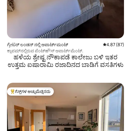
ಗ್ರೇಟರ್ ಲಂಡನ್ ನಲ್ಲಿ ಅಪಾರ್ಟ್‌ಮಂಟ್
5 ರಲ್ಲಿ 4.87 ಸರ
4.87 (87)
ಕ್ಲಾಪಮ್‌ನಲ್ಲಿರುವ ಪೆಂಟ್‌ಹೌಸ್ ಅಪಾರ್ಟ್‌ಮೆಂಟ್.
ಹಳೆಯ ಶ್ರೇಷ್ಟ ನೌಕಾಪಡೆ ಕಾಲೇಜು ಬಳಿ ಇತರ
ಉತ್ತಮ ಐಷಾರಾಮಿ ರಜಾದಿನದ ಬಾಡಿಗೆ ವಸತಿಗಳು
ಗೆಸ್ಟ್‌ಗಳ ಅಚ್ಚುಮೆಚ್ಚಿನದು
ಗೆಸ್ಟ್‌ಗಳಿಗೆ ಅತಿ ಹೆಚ್ಚು ಅಚ್ಚುಮೆಚ್ಚಿನದು