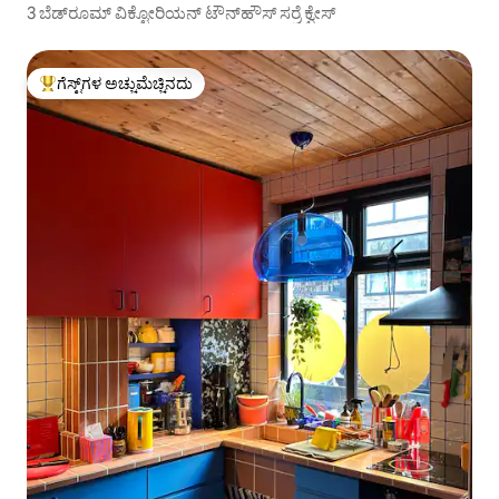
3 ಬೆಡ್‌ರೂಮ್ ವಿಕ್ಟೋರಿಯನ್ ಟೌನ್‌ಹೌಸ್ ಸರ್ರೆ ಕ್ವೇಸ್
ಗೆಸ್ಟ್‌ಗಳ ಅಚ್ಚುಮೆಚ್ಚಿನದು
ಗೆಸ್ಟ್‌ಗಳಿಗೆ ಅತಿ ಹೆಚ್ಚು ಅಚ್ಚುಮೆಚ್ಚಿನದು