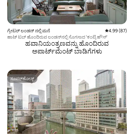
ಗ್ರೇಟರ್ ಲಂಡನ್ ನಲ್ಲಿ ಮನೆ
5 ರಲ್ಲಿ 4.99 ಸರ
4.99 (87)
ಹಾಟ್ ಟಬ್ ಹೊಂದಿರುವ ಲಂಡನ್‌ನಲ್ಲಿ ಸೊಗಸಾದ 'ಕಂಟ್ರಿ ಹೌಸ್'
ಹವಾನಿಯಂತ್ರಣವನ್ನು ಹೊಂದಿರುವ
ಅಪಾರ್ಟ್‌ಮೆಂಟ್‌ ಬಾಡಿಗೆಗಳು
ಸೂಪರ್‌ಹೋಸ್ಟ್
ಸೂಪರ್‌ಹೋಸ್ಟ್