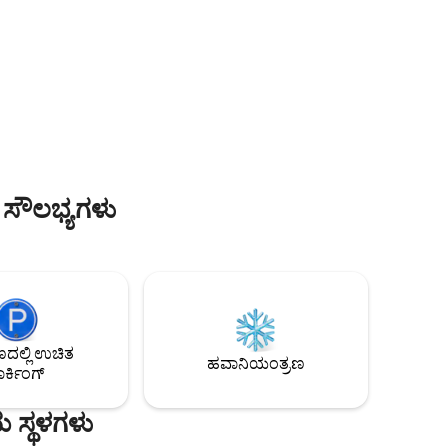
ಸುತ್ತುವರಿದ ಅಂಗಳವನ್ನು ಹೊಂದಿದೆ ಮತ್ತು
ು ಮೇನ್
ಸಾಕುಪ್ರಾಣಿಗಳೊಂದಿಗೆ ಬರುವ ಗೆಸ್ಟ್‌ಗಳಿಗೆ
ಪೀಡ್‌ವೇ
ಸೂಕ್ತವಾಗಿದೆ. ಹೊಸ ಕುಟುಂಬದ ನೆನಪುಗಳನ್ನು
ಮೈಲುಗಳು)
ರಚಿಸಲು ಉತ್ತಮ ಮನೆ!
ಡಿಯೋಸ್ 1
 ಸೌಲಭ್ಯಗಳು
ಲ್ಲಿ ಉಚಿತ
ಹವಾನಿಯಂತ್ರಣ
ರ್ಕಿಂಗ್
 ಸ್ಥಳಗಳು