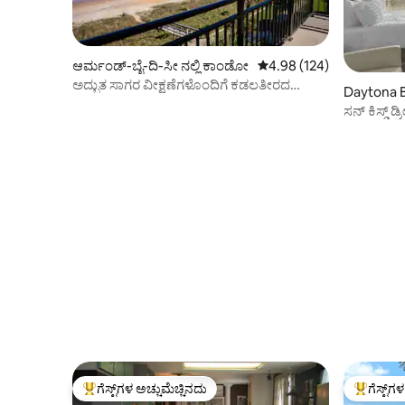
ಆರ್ಮಂಡ್-ಬೈ-ದಿ-ಸೀ ನಲ್ಲಿ ಕಾಂಡೋ
5 ರಲ್ಲಿ 4.98 ಸರಾಸರಿ ರೇಟಿಂಗ
4.98 (124)
ಅದ್ಭುತ ಸಾಗರ ವೀಕ್ಷಣೆಗಳೊಂದಿಗೆ ಕಡಲತೀರದ
Daytona B
ಐಷಾರಾಮಿ!
ಸನ್ ಕಿಸ್ಡ್ ಡ
ಫ್ರಂಟ್
ಗೆಸ್ಟ್‌ಗಳ ಅಚ್ಚುಮೆಚ್ಚಿನದು
ಗೆಸ್ಟ್‌ಗ
ಗೆಸ್ಟ್‌ಗಳಿಗೆ ಅತಿ ಹೆಚ್ಚು ಅಚ್ಚುಮೆಚ್ಚಿನದು
ಗೆಸ್ಟ್‌ಗಳಿಗ