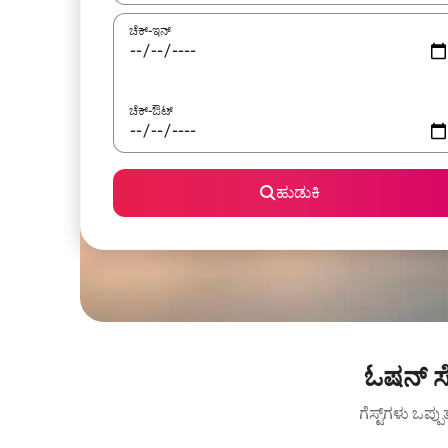
ಚೆಕ್-ಇನ್
ಚೆಕ್-ಔಟ್
ಹುಡುಕಿ
ಓಷನ್ ಸ
ಗೆಸ್ಟ್‌ಗಳು ಒಪ್ಪ