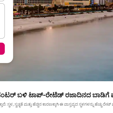
ೆಂಟರ್ ಬಳಿ ಟಾಪ್-ರೇಟೆಡ್ ರಜಾದಿನದ ಬಾಡಿಗೆ 
ುತ್ತಾರೆ: ಸ್ಥಳ, ಸ್ವಚ್ಛತೆ ಮತ್ತು ಹೆಚ್ಚಿನ ಕಾರಣಕ್ಕಾಗಿ ಈ ವಾಸ್ತವ್ಯದ ಸ್ಥಳಗಳನ್ನು ಹೆಚ್ಚು ರೇ