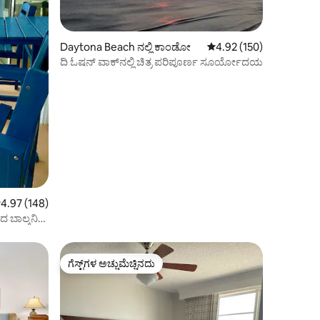
Daytona Beach ನಲ್ಲಿ ಕಾಂಡೋ
5 ರಲ್ಲಿ 4.92 ಸರಾಸರಿ ರೇಟಿಂ
4.92 (150)
ದಿ ಓಷನ್ ವಾಕ್‌ನಲ್ಲಿ ಚಿತ್ರ ಪರಿಪೂರ್ಣ ಸೂರ್ಯೋದಯ
 ರಲ್ಲಿ 4.97 ಸರಾಸರಿ ರೇಟಿಂಗ್, 148 ವಿಮರ್ಶೆಗಳು
4.97 (148)
 ಬಾಲ್ಕನಿ
ಗೆಸ್ಟ್‌ಗಳ ಅಚ್ಚುಮೆಚ್ಚಿನದು
ಗೆಸ್ಟ್‌ಗಳ ಅಚ್ಚುಮೆಚ್ಚಿನದು