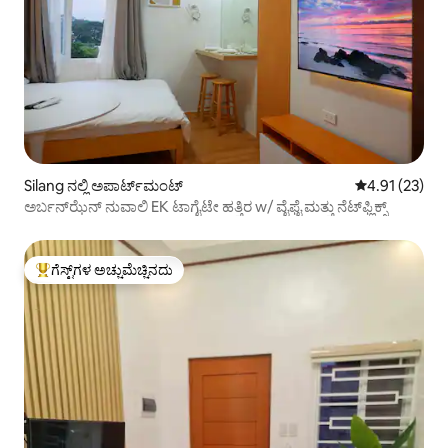
Silang ನಲ್ಲಿ ಅಪಾರ್ಟ್‌ಮಂಟ್
5 ರಲ್ಲಿ 4.91 ಸರ
4.91 (23)
ಅರ್ಬನ್‌ಝೆನ್ ನುವಾಲಿ EK ಟಾಗೈಟೇ ಹತ್ತಿರ w/ ವೈಫೈ ಮತ್ತು ನೆಟ್‌ಫ್ಲಿಕ್ಸ್
ಗೆಸ್ಟ್‌ಗಳ ಅಚ್ಚುಮೆಚ್ಚಿನದು
ಗೆಸ್ಟ್‌ಗಳಿಗೆ ಅತಿ ಹೆಚ್ಚು ಅಚ್ಚುಮೆಚ್ಚಿನದು