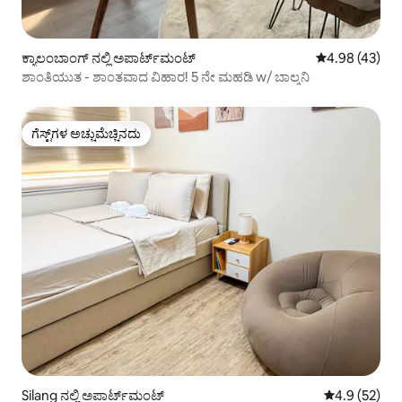
ಕ್ಯಾಲಂಬಾಂಗ್ ನಲ್ಲಿ ಅಪಾರ್ಟ್‌ಮಂಟ್
5 ರಲ್ಲಿ 4.98 ಸರ
4.98 (43)
ಶಾಂತಿಯುತ - ಶಾಂತವಾದ ವಿಹಾರ! 5 ನೇ ಮಹಡಿ w/ ಬಾಲ್ಕನಿ
ಗೆಸ್ಟ್‌ಗಳ ಅಚ್ಚುಮೆಚ್ಚಿನದು
ಗೆಸ್ಟ್‌ಗಳ ಅಚ್ಚುಮೆಚ್ಚಿನದು
Silang ನಲ್ಲಿ ಅಪಾರ್ಟ್‌ಮಂಟ್
5 ರಲ್ಲಿ 4.9 ಸರ
4.9 (52)