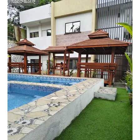
ಸೂಪರ್‌ಹೋಸ್ಟ್
ಸೂಪರ್‌ಹೋಸ್ಟ್