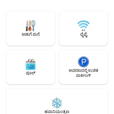
ವೇಲೆನ್ಜಾ ಮ್ಯಾನ್ಷನ್ಸ್ 
ಇಂಟರ್ನೆಟ್ (100mbps) - ಬೋರ್ಡ್ ಆಟಗಳು
ರಸ್ತೆ - ನುವಾಲಿ/ ಪಾಸಿಯ
[ಜೆಂಗಾ/ವೇರ್‌ವೋಲ್ಫ್/ಅವಲಾನ್] - ಈಜುಕೊಳ -
ಡ್ರೈವ್ - ನುವಾಲಿಗೆ ಪ್
ಉಚಿತ ಪಾರ್ಕಿಂಗ್‌ನೊಂದಿಗೆ - ಜಿಮ್ ನೀವು ಕನಿಷ್ಠ
ನಡಿಗೆ - ಲಗುನಾ ಟೆಕ್ನೋ
ಶುಲ್ಕದಲ್ಲಿ FF ಚಟುವಟಿಕೆಗಳನ್ನು ಸಹ
ಡ್ರೈವ್ - ಡಿ ಲಾ ಸಾಲ್ಲೆ, ಸೇಂಟ್ ಸ್ಕೊ, ಕ್ಸೇವಿಯರ್ ಸ್ಕೂಲ್
ಆನಂದಿಸಬಹುದು. - ಬೌಲಿಂಗ್/ಬ್ಯಾಡ್ಮಿಂಟನ್/
ಮತ್ತು ಮಿರಿಯಮ್‌ಗೆ 15 
ಟೆನಿಸ್/ಜಿಮ್/ಬಿಲಿಯರ್ಡ್ಸ್/ಡಾರ್ಟ್ಸ್/ಬ್ಯಾಸ್ಕೆಟ್‌ಬಾಲ್/
ನಿಮಿಷಗಳ ದೂರದಲ್ಲಿದ್ದೀ
ಕೆಟಿವಿ
ಅಡುಗೆ ಮನೆ
ವೈಫೈ
ದೂರ
ಆವರಣದಲ್ಲಿ ಉಚಿತ
ಪೂಲ್
ಪಾರ್ಕಿಂಗ್
ಹವಾನಿಯಂತ್ರಣ