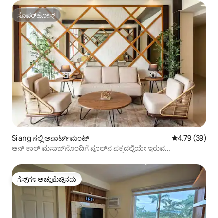
ಸೂಪರ್‌ಹೋಸ್ಟ್
ಸೂಪರ್‌ಹೋಸ್ಟ್
Silang ನಲ್ಲಿ ಅಪಾರ್ಟ್‌ಮಂಟ್
5 ರಲ್ಲಿ 4.79 ಸರ
4.79 (39)
ಆನ್ ಕಾಲ್ ಮಸಾಜ್‌ನೊಂದಿಗೆ ಪೂಲ್‌ನ ಪಕ್ಕದಲ್ಲಿಯೇ ಇರುವ
ಆರಾಮದಾಯಕ ವಾಸ್ತವ್ಯ ಸ್ಥಳ
ಗೆಸ್ಟ್‌ಗಳ ಅಚ್ಚುಮೆಚ್ಚಿನದು
ಗೆಸ್ಟ್‌ಗಳ ಅಚ್ಚುಮೆಚ್ಚಿನದು