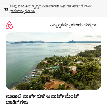
ವಿಷಯಕ್ಕೆ
ಕೆಲವು ಮಾಹಿತಿಯನ್ನು ಸ್ವಯಂಚಾಲಿತವಾಗಿ ಅನುವಾದಿಸಲಾಗಿದೆ. 
ಮೂಲ 
ಹೋಗಿ
ಭಾಷೆಯನ್ನು ತೋರಿಸಿ
ನಿಮ್ಮ ಸ್ಥಳವನ್ನು Airbnb ಯಲ್ಲಿ ಹಾಕಿ
ನುವಾಲಿ ಪಾರ್ಕ್ ಬಳಿ ಅಪಾರ್ಟ್‌ಮೆಂಟ್
ಬಾಡಿಗೆಗಳು