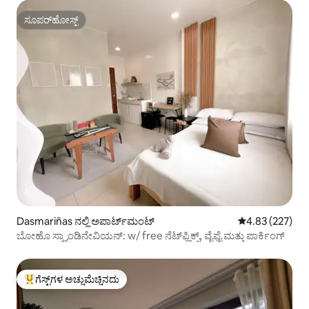
ಸೂಪರ್‌ಹೋಸ್ಟ್
ಸೂಪರ್‌ಹೋಸ್ಟ್
Dasmariñas ನಲ್ಲಿ ಅಪಾರ್ಟ್‌ಮಂಟ್
5 ರಲ್ಲಿ 4.83 ಸರಾ
4.83 (227)
ಬೋಹೊ ಸ್ಕ್ಯಾಂಡಿನೇವಿಯನ್: w/ free ನೆಟ್‌ಫ್ಲಿಕ್ಸ್, ವೈಫೈ ಮತ್ತು ಪಾರ್ಕಿಂಗ್
ಗೆಸ್ಟ್‌ಗಳ ಅಚ್ಚುಮೆಚ್ಚಿನದು
ಗೆಸ್ಟ್‌ಗಳಿಗೆ ಅತಿ ಹೆಚ್ಚು ಅಚ್ಚುಮೆಚ್ಚಿನದು