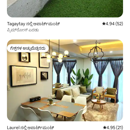
Tagaytay ನಲ್ಲಿ ಅಪಾರ್ಟ್‌ಮಂಟ್
5 ರಲ್ಲಿ 4.94 ಸರ
4.94 (52)
ಪ್ರಿಮ್‌ರೋಸ್ ಎರಡು
ಗೆಸ್ಟ್‌ಗಳ ಅಚ್ಚುಮೆಚ್ಚಿನದು
ಗೆಸ್ಟ್‌ಗಳ ಅಚ್ಚುಮೆಚ್ಚಿನದು
Laurel ನಲ್ಲಿ ಅಪಾರ್ಟ್‌ಮಂಟ್
5 ರಲ್ಲಿ 4.95 ಸರ
4.95 (21)