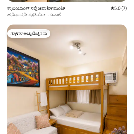
ಕ್ಯಾಲಂಬಾಂಗ್ ನಲ್ಲಿ ಅಪಾರ್ಟ್‌ಮಂಟ್
5 ರಲ್ಲಿ 5.0 
5.0 (7)
ಹನ್ನೊಂದನೇ ಸ್ಟುಡಿಯೋ | ನುವಾಲಿ
ಗೆಸ್ಟ್‌ಗಳ ಅಚ್ಚುಮೆಚ್ಚಿನದು
ಗೆಸ್ಟ್‌ಗಳ ಅಚ್ಚುಮೆಚ್ಚಿನದು