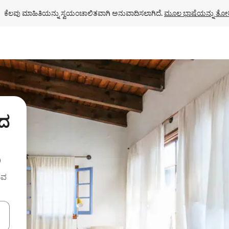
ಕೆಲವು ಮಾಹಿತಿಯನ್ನು ಸ್ವಯಂಚಾಲಿತವಾಗಿ ಅನುವಾದಿಸಲಾಗಿದೆ. 
ಮೂಲ ಭಾಷೆಯನ್ನು ತೋರ
ರದ
ು
ುವ
ಂದಿಗೆ ನ್ಯಾವಿಗೇಟ್ ಮಾಡಿ ಅಥವಾ ಸ್ಪರ್ಶ ಅಥವಾ ಸ್ವೈಪ್ ಗೆಸ್ಚರ್‌ಗಳ ಮೂಲಕ ಅನ್ವೇಷಿಸಿ.