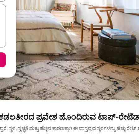
 ಕಡಲತೀರದ ಪ್ರವೇಶ ಹೊಂದಿರುವ ಟಾಪ್-ರೇಟೆಡ್
ುತ್ತಾರೆ: ಸ್ಥಳ, ಸ್ವಚ್ಛತೆ ಮತ್ತು ಹೆಚ್ಚಿನ ಕಾರಣಕ್ಕಾಗಿ ಈ ವಾಸ್ತವ್ಯದ ಸ್ಥಳಗಳನ್ನು ಹೆಚ್ಚು ರೇ