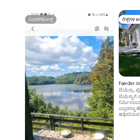
ಸೂಪರ್‌ಹೋಸ್ಟ್
ಗೆಸ್ಟ್‌ಗಳ ಅ
ಸೂಪರ್‌ಹೋಸ್ಟ್
ಗೆಸ್ಟ್‌ಗಳ ಅ
Færder ನಲ್ಲ
ಟಿಯೆನ್ಬು, ಫ್
ಟಿಯೆನ್ಬುಗೆ 
ನಿರ್ಮಿಸಲಾದ
ಎಲ್ಲವನ್ನೂ ಹ
ಹತ್ತಿರವಿರು
ಪಕ್ಕದಲ್ಲಿಯೇ
ಕುಟುಂಬಗಳಿಗೆ ಸೂಕ್ತವ
ಶವರ್ ಹೊಂದ
ವಾಷಿಂಗ್ ಮ