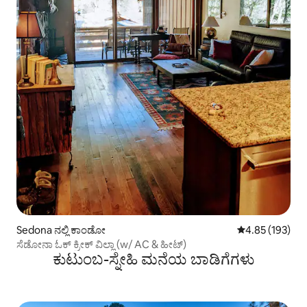
Sedona ನಲ್ಲಿ ಕಾಂಡೋ
5 ರಲ್ಲಿ 4.85 ಸರಾ
4.85 (193)
ಸೆಡೋನಾ ಓಕ್ ಕ್ರೀಕ್ ವಿಲ್ಲಾ (w/ AC & ಹೀಟ್)
ಕುಟುಂಬ-ಸ್ನೇಹಿ ಮನೆಯ ಬಾಡಿಗೆಗಳು