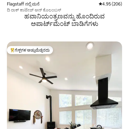
Flagstaff ನಲ್ಲಿ ಮನೆ
5 ರಲ್ಲಿ 4.95 ಸರಾ
4.95 (206)
ದಿ ರಾಕ್ ಕಾಟೇಜ್ ಆನ್ ಕೊಲಂಬಸ್
ಹವಾನಿಯಂತ್ರಣವನ್ನು ಹೊಂದಿರುವ
ಅಪಾರ್ಟ್‌ಮೆಂಟ್‌ ಬಾಡಿಗೆಗಳು
ಗೆಸ್ಟ್‌ಗಳ ಅಚ್ಚುಮೆಚ್ಚಿನದು
ಗೆಸ್ಟ್‌ಗಳಿಗೆ ಅತಿ ಹೆಚ್ಚು ಅಚ್ಚುಮೆಚ್ಚಿನದು