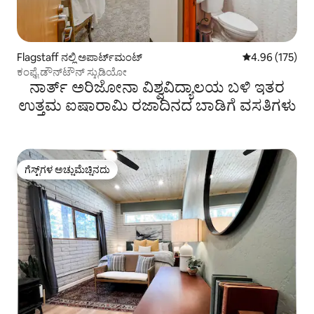
Flagstaff ನಲ್ಲಿ ಅಪಾರ್ಟ್‌ಮಂಟ್
5 ರಲ್ಲಿ 4.96 ಸರಾ
4.96 (175)
ಕಂಫೈ ಡೌನ್‌ಟೌನ್ ಸ್ಟುಡಿಯೋ
ನಾರ್ತ್ ಅರಿಜೋನಾ ವಿಶ್ವವಿದ್ಯಾಲಯ ಬಳಿ ಇತರ
ಉತ್ತಮ ಐಷಾರಾಮಿ ರಜಾದಿನದ ಬಾಡಿಗೆ ವಸತಿಗಳು
ಗೆಸ್ಟ್‌ಗಳ ಅಚ್ಚುಮೆಚ್ಚಿನದು
ಗೆಸ್ಟ್‌ಗಳ ಅಚ್ಚುಮೆಚ್ಚಿನದು