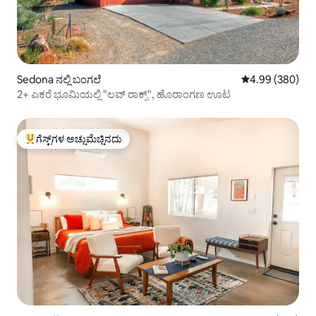
Sedona ನಲ್ಲಿ ಬಂಗಲೆ
5 ರಲ್ಲಿ 4.99 ಸರಾ
4.99 (380)
2+ ಎಕರೆ ಭೂಮಿಯಲ್ಲಿ "ಲವ್ ರಾಕ್ಸ್", ಹೊರಾಂಗಣ ಊಟ
ಗೆಸ್ಟ್‌ಗಳ ಅಚ್ಚುಮೆಚ್ಚಿನದು
ಗೆಸ್ಟ್‌ಗಳಿಗೆ ಅತಿ ಹೆಚ್ಚು ಅಚ್ಚುಮೆಚ್ಚಿನದು