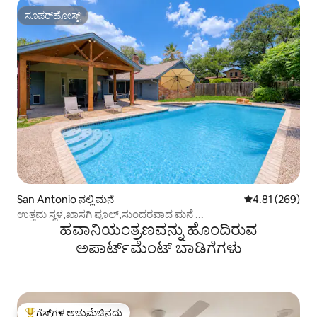
ಸೂಪರ್‌ಹೋಸ್ಟ್
ಸೂಪರ್‌ಹೋಸ್ಟ್
San Antonio ನಲ್ಲಿ ಮನೆ
5 ರಲ್ಲಿ 4.81 ಸರಾ
4.81 (269)
ಉತ್ತಮ ಸ್ಥಳ,ಖಾಸಗಿ ಪೂಲ್,ಸುಂದರವಾದ ಮನೆ ...
ಹವಾನಿಯಂತ್ರಣವನ್ನು ಹೊಂದಿರುವ
ಅಪಾರ್ಟ್‌ಮೆಂಟ್‌ ಬಾಡಿಗೆಗಳು
ಗೆಸ್ಟ್‌ಗಳ ಅಚ್ಚುಮೆಚ್ಚಿನದು