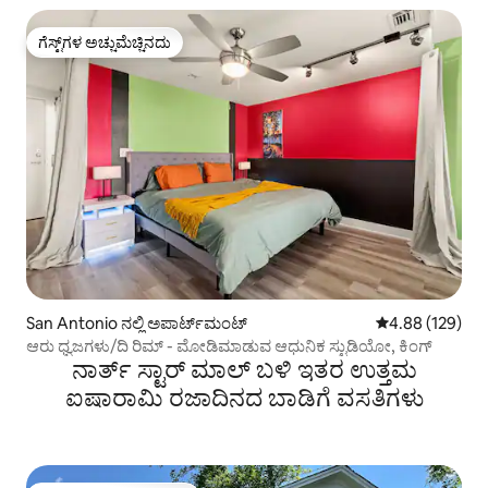
ಗೆಸ್ಟ್‌ಗಳ ಅಚ್ಚುಮೆಚ್ಚಿನದು
ಗೆಸ್ಟ್‌ಗಳ ಅಚ್ಚುಮೆಚ್ಚಿನದು
San Antonio ನಲ್ಲಿ ಅಪಾರ್ಟ್‌ಮಂಟ್
5 ರಲ್ಲಿ 4.88 ಸರಾ
4.88 (129)
ಆರು ಧ್ವಜಗಳು/ದಿ ರಿಮ್ - ಮೋಡಿಮಾಡುವ ಆಧುನಿಕ ಸ್ಟುಡಿಯೋ, ಕಿಂಗ್
ನಾರ್ತ್ ಸ್ಟಾರ್ ಮಾಲ್ ಬಳಿ ಇತರ ಉತ್ತಮ
ಐಷಾರಾಮಿ ರಜಾದಿನದ ಬಾಡಿಗೆ ವಸತಿಗಳು