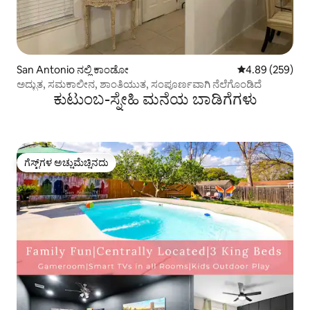
San Antonio ನಲ್ಲಿ ಕಾಂಡೋ
5 ರಲ್ಲಿ 4.89 ಸರಾ
4.89 (259)
ಅದ್ಭುತ, ಸಮಕಾಲೀನ, ಶಾಂತಿಯುತ, ಸಂಪೂರ್ಣವಾಗಿ ನೆಲೆಗೊಂಡಿದೆ
ಕುಟುಂಬ-ಸ್ನೇಹಿ ಮನೆಯ ಬಾಡಿಗೆಗಳು
ಗೆಸ್ಟ್‌ಗಳ ಅಚ್ಚುಮೆಚ್ಚಿನದು
ಗೆಸ್ಟ್‌ಗಳ ಅಚ್ಚುಮೆಚ್ಚಿನದು