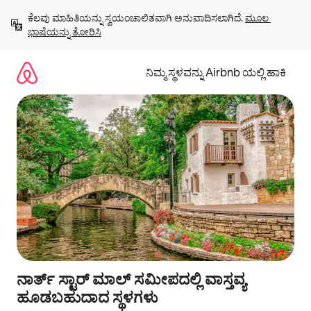
ವಿಷಯಕ್ಕೆ
ಕೆಲವು ಮಾಹಿತಿಯನ್ನು ಸ್ವಯಂಚಾಲಿತವಾಗಿ ಅನುವಾದಿಸಲಾಗಿದೆ. 
ಮೂಲ 
ಹೋಗಿ
ಭಾಷೆಯನ್ನು ತೋರಿಸಿ
ನಿಮ್ಮ ಸ್ಥಳವನ್ನು Airbnb ಯಲ್ಲಿ ಹಾಕಿ
ನಾರ್ತ್ ಸ್ಟಾರ್ ಮಾಲ್ ಸಮೀಪದಲ್ಲಿ ವಾಸ್ತವ್ಯ
ಹೂಡಬಹುದಾದ ಸ್ಥಳಗಳು