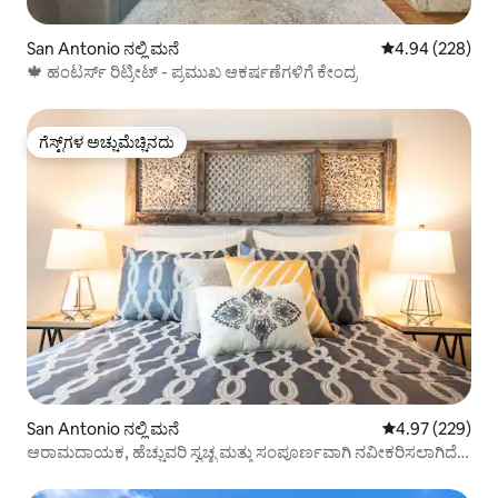
San Antonio ನಲ್ಲಿ ಮನೆ
5 ರಲ್ಲಿ 4.94 ಸರಾ
4.94 (228)
🍁 ಹಂಟರ್ಸ್ ರಿಟ್ರೀಟ್ - ಪ್ರಮುಖ ಆಕರ್ಷಣೆಗಳಿಗೆ ಕೇಂದ್ರ
ಗೆಸ್ಟ್‌ಗಳ ಅಚ್ಚುಮೆಚ್ಚಿನದು
ಗೆಸ್ಟ್‌ಗಳ ಅಚ್ಚುಮೆಚ್ಚಿನದು
San Antonio ನಲ್ಲಿ ಮನೆ
5 ರಲ್ಲಿ 4.97 ಸರಾ
4.97 (229)
ಆರಾಮದಾಯಕ, ಹೆಚ್ಚುವರಿ ಸ್ವಚ್ಛ ಮತ್ತು ಸಂಪೂರ್ಣವಾಗಿ ನವೀಕರಿಸಲಾಗಿದೆ -
ಮಲಗುತ್ತದೆ 2