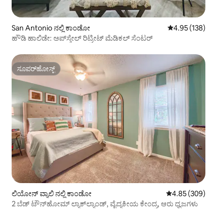
San Antonio ನಲ್ಲಿ ಕಾಂಡೋ
5 ರಲ್ಲಿ 4.95 ಸರಾ
4.95 (138)
ಹೌಡಿ ಹಾಲಿಡೇ: ಅಪ್‌ಸ್ಕೇಲ್ ರಿಟ್ರೀಟ್ ಮೆಡಿಕಲ್ ಸೆಂಟರ್
ಸೂಪರ್‌ಹೋಸ್ಟ್
ಸೂಪರ್‌ಹೋಸ್ಟ್
ಲಿಯೋನ್ ವ್ಯಾಲಿ ನಲ್ಲಿ ಕಾಂಡೋ
5 ರಲ್ಲಿ 4.85 ಸರಾ
4.85 (309)
2 ಬೆಡ್ ಟೌನ್‌ಹೋಮ್ ಲ್ಯಾಕ್‌ಲ್ಯಾಂಡ್, ವೈದ್ಯಕೀಯ ಕೇಂದ್ರ, ಆರು ಧ್ವಜಗಳು