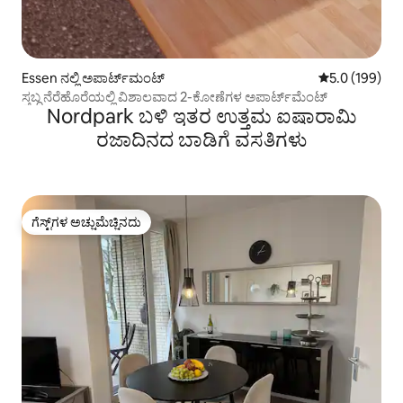
Essen ನಲ್ಲಿ ಅಪಾರ್ಟ್‌ಮಂಟ್
5 ರಲ್ಲಿ 5.0 ಸರಾ
5.0 (199)
ಸ್ತಬ್ಧ ನೆರೆಹೊರೆಯಲ್ಲಿ ವಿಶಾಲವಾದ 2-ಕೋಣೆಗಳ ಅಪಾರ್ಟ್‌ಮೆಂಟ್
Nordpark ಬಳಿ ಇತರ ಉತ್ತಮ ಐಷಾರಾಮಿ
ರಜಾದಿನದ ಬಾಡಿಗೆ ವಸತಿಗಳು
ಗೆಸ್ಟ್‌ಗಳ ಅಚ್ಚುಮೆಚ್ಚಿನದು
ಗೆಸ್ಟ್‌ಗಳ ಅಚ್ಚುಮೆಚ್ಚಿನದು