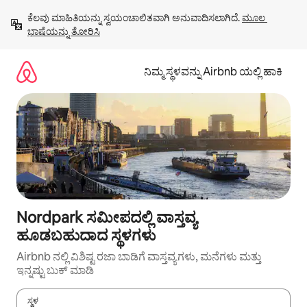
ವಿಷಯಕ್ಕೆ
ಕೆಲವು ಮಾಹಿತಿಯನ್ನು ಸ್ವಯಂಚಾಲಿತವಾಗಿ ಅನುವಾದಿಸಲಾಗಿದೆ. 
ಮೂಲ 
ಹೋಗಿ
ಭಾಷೆಯನ್ನು ತೋರಿಸಿ
ನಿಮ್ಮ ಸ್ಥಳವನ್ನು Airbnb ಯಲ್ಲಿ ಹಾಕಿ
Nordpark ಸಮೀಪದಲ್ಲಿ ವಾಸ್ತವ್ಯ
ಹೂಡಬಹುದಾದ ಸ್ಥಳಗಳು
Airbnb ನಲ್ಲಿ ವಿಶಿಷ್ಟ ರಜಾ ಬಾಡಿಗೆ ವಾಸ್ತವ್ಯಗಳು, ಮನೆಗಳು ಮತ್ತು
ಇನ್ನಷ್ಟು ಬುಕ್ ಮಾಡಿ
ಸ್ಥಳ