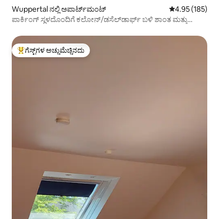
Wuppertal ನಲ್ಲಿ ಅಪಾರ್ಟ್‌ಮಂಟ್
5 ರಲ್ಲಿ 4.95 ಸರಾ
4.95 (185)
ಪಾರ್ಕಿಂಗ್ ಸ್ಥಳದೊಂದಿಗೆ ಕಲೋನ್/ಡಸೆಲ್‌ಡಾರ್ಫ್ ಬಳಿ ಶಾಂತ ಮತ್ತು
ಆಧುನಿಕ
ಗೆಸ್ಟ್‌ಗಳ ಅಚ್ಚುಮೆಚ್ಚಿನದು
ಗೆಸ್ಟ್‌ಗಳಿಗೆ ಅತಿ ಹೆಚ್ಚು ಅಚ್ಚುಮೆಚ್ಚಿನದು