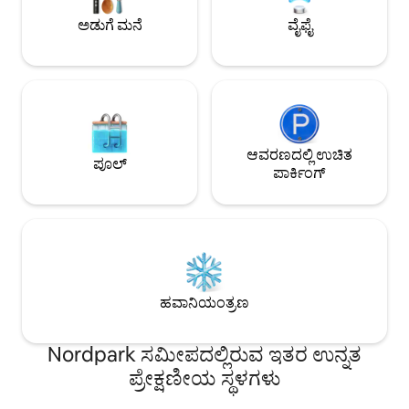
ಸಂತೋಷಪಡುತ್ತೇವೆ.
ಅಡುಗೆ ಮನೆ
ವೈಫೈ
ಆವರಣದಲ್ಲಿ ಉಚಿತ
ಪೂಲ್
ಪಾರ್ಕಿಂಗ್
ಹವಾನಿಯಂತ್ರಣ
Nordpark ಸಮೀಪದಲ್ಲಿರುವ ಇತರ ಉನ್ನತ
ಪ್ರೇಕ್ಷಣೀಯ ಸ್ಥಳಗಳು