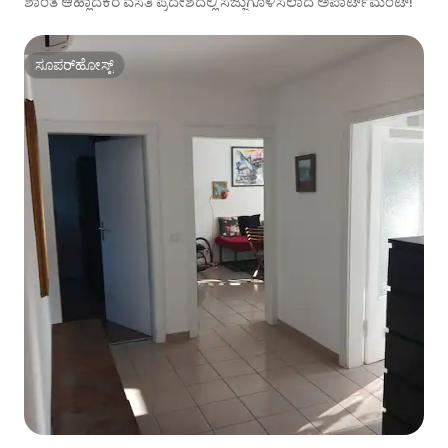
ಶಾಂತ ಆಹ್ಲಾದಕರ ವಸತಿ ಪ್ರದೇಶದಲ್ಲಿ ಸಜ್ಜುಗೊಳಿಸಲಾದ ಅಪಾರ್ಟ್‌ಮೆಂಟ್!
ಸೂಪರ್‌ಹೋಸ್ಟ್
ಸೂಪರ್‌ಹೋಸ್ಟ್