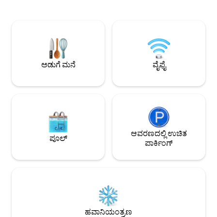
ದೂರದಲ್ಲಿ. ನೀವು ಟೆರೇಸ್ ಅನ್ನು ಬಳಸಬಹುದು.
ಲ್ಯಾಂಡ್‌ಸ್ಕೇಪ್‌ಗೆ ವರ
ಸ್ಟುಡಿಯೋ ತನ್ನದೇ ಆದ ಪ್ರವೇಶದ್ವಾರವನ್ನು ಹೊಂದಿದೆ,
ಎಸ್ಟೇಟ್ ಅನ್ನು ಸಂರಕ್ಷಿ
ಕೀ ಸುರಕ್ಷಿತ ವಿಧಾನದ ಮೂಲಕ ಸ್ವಯಂ ಚೆಕ್-ಇನ್
ಭಾಗಶಃ ವಾತಾವರಣದ B&
ಅನ್ನು ಹೊಂದಿದೆ. 1.80 x 2.00 mtr ನ 2-ವ್ಯಕ್ತಿ
ನಿರ್ಧರಿಸಲಾಗಿದೆ ನಿಮ್ಮನ್ನ
ಹಾಸಿಗೆ (Auping). ರೆಫ್ರಿಜರೇಟರ್, ಮೈಕ್ರೊವೇವ್,
ವಾಸ್ತವ್ಯವನ್ನು ಸಾಧ್ಯವಾದ
ಇಂಡಕ್ಷನ್ ಹಾಬ್, ವಾಟರ್ ಕುಕ್ಕರ್ ಮತ್ತು ನೆಸ್ಪ್ರೆಸೊ
ಆರಾಮದಾಯಕವಾಗಿಸ
ಯಂತ್ರವನ್ನು ಹೊಂದಿರುವ ಅಡುಗೆಮನೆ.
ಹೋಸ್ಟ್‌ಗಳೊಂದಿಗೆ ವಾಸ್ತ
ಅಡುಗೆ ಮನೆ
ವೈಫೈ
ಆವರಣದಲ್ಲಿ ಉಚಿತ
ಪೂಲ್
ಪಾರ್ಕಿಂಗ್
ಹವಾನಿಯಂತ್ರಣ