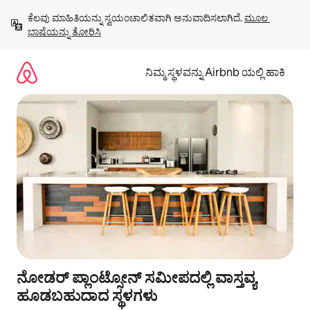
ವಿಷಯಕ್ಕೆ
ಕೆಲವು ಮಾಹಿತಿಯನ್ನು ಸ್ವಯಂಚಾಲಿತವಾಗಿ ಅನುವಾದಿಸಲಾಗಿದೆ. 
ಮೂಲ 
ಹೋಗಿ
ಭಾಷೆಯನ್ನು ತೋರಿಸಿ
ನಿಮ್ಮ ಸ್ಥಳವನ್ನು Airbnb ಯಲ್ಲಿ ಹಾಕಿ
ನೋಡರ್ ಪ್ಲಾಂಟ್ಸೋನ್ ಸಮೀಪದಲ್ಲಿ ವಾಸ್ತವ್ಯ
ಹೂಡಬಹುದಾದ ಸ್ಥಳಗಳು