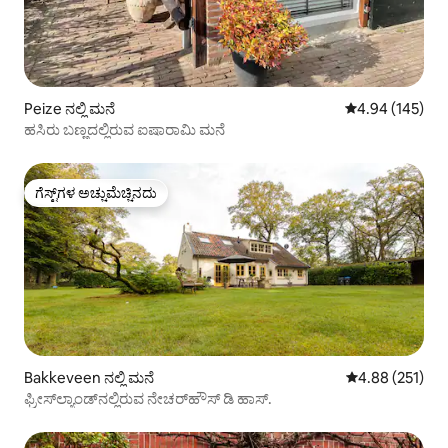
Peize ನಲ್ಲಿ ಮನೆ
5 ರಲ್ಲಿ 4.94 ಸರಾ
4.94 (145)
ಹಸಿರು ಬಣ್ಣದಲ್ಲಿರುವ ಐಷಾರಾಮಿ ಮನೆ
ಗೆಸ್ಟ್‌ಗಳ ಅಚ್ಚುಮೆಚ್ಚಿನದು
ಗೆಸ್ಟ್‌ಗಳ ಅಚ್ಚುಮೆಚ್ಚಿನದು
Bakkeveen ನಲ್ಲಿ ಮನೆ
5 ರಲ್ಲಿ 4.88 ಸರಾ
4.88 (251)
ಫ್ರೀಸ್‌ಲ್ಯಾಂಡ್‌ನಲ್ಲಿರುವ ನೇಚರ್‌ಹೌಸ್ ಡಿ ಹಾಸ್.