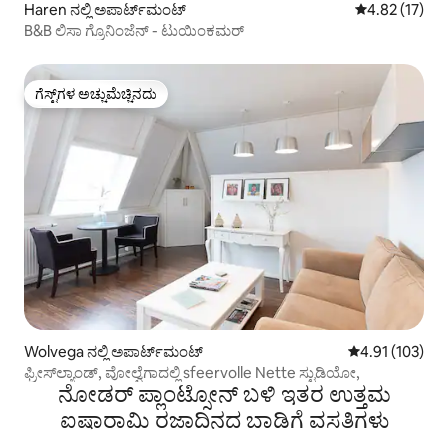
Haren ನಲ್ಲಿ ಅಪಾರ್ಟ್‌ಮಂಟ್
5 ರಲ್ಲಿ 4.82 ಸರ
4.82 (17)
B&B ಲಿಸಾ ಗ್ರೊನಿಂಜೆನ್ - ಟುಯಿಂಕಮರ್
ಗೆಸ್ಟ್‌ಗಳ ಅಚ್ಚುಮೆಚ್ಚಿನದು
ಗೆಸ್ಟ್‌ಗಳ ಅಚ್ಚುಮೆಚ್ಚಿನದು
Wolvega ನಲ್ಲಿ ಅಪಾರ್ಟ್‌ಮಂಟ್
5 ರಲ್ಲಿ 4.91 ಸರಾ
4.91 (103)
ಫ್ರೀಸ್‌ಲ್ಯಾಂಡ್, ವೋಲ್ವೆಗಾದಲ್ಲಿ sfeervolle Nette ಸ್ಟುಡಿಯೋ,
ನೋಡರ್ ಪ್ಲಾಂಟ್ಸೋನ್ ಬಳಿ ಇತರ ಉತ್ತಮ
ಐಷಾರಾಮಿ ರಜಾದಿನದ ಬಾಡಿಗೆ ವಸತಿಗಳು