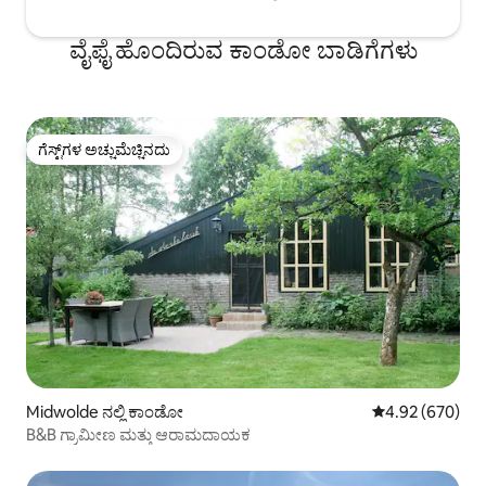
ವೈಫೈ ಹೊಂದಿರುವ ಕಾಂಡೋ ಬಾಡಿಗೆಗಳು
ಗೆಸ್ಟ್‌ಗಳ ಅಚ್ಚುಮೆಚ್ಚಿನದು
ಗೆಸ್ಟ್‌ಗಳ ಅಚ್ಚುಮೆಚ್ಚಿನದು
Midwolde ನಲ್ಲಿ ಕಾಂಡೋ
5 ರಲ್ಲಿ 4.92 ಸರಾ
4.92 (670)
B&B ಗ್ರಾಮೀಣ ಮತ್ತು ಆರಾಮದಾಯಕ